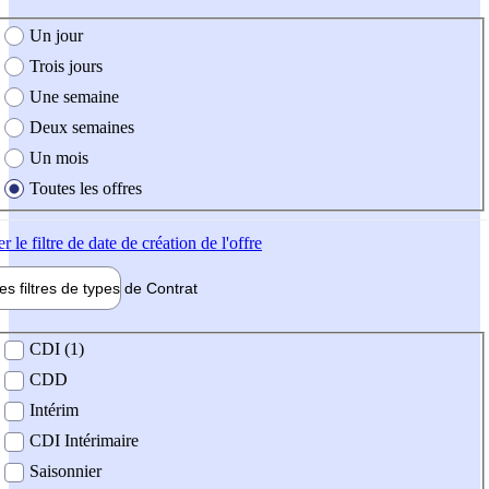
e création de l'offre
Un jour
Trois jours
Une semaine
Deux semaines
Un mois
Toutes les offres
er
le filtre de date de création de l'offre
les filtres de types de
Contrat
de contrat
CDI (1)
CDD
Intérim
CDI Intérimaire
Saisonnier