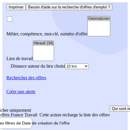
Imprimer
Besoin d'aide sur la recherche d'offres d'emploi ?
Métier, compétence, mot-clé, numéro d'offre
Lieu de travail
Distance autour du lieu choisi
Rechercher
des offres
Créer une alerte
Qui sont n
icher uniquement
 offres France Travail
Cette action recharge la liste des offres
les filtres de
Date de création
de l'offre