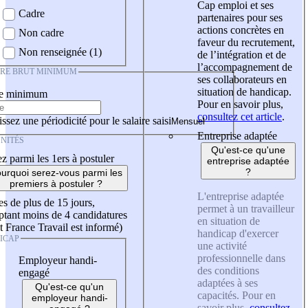
Cap emploi et ses
Cadre
partenaires pour ses
actions concrètes en
Non cadre
faveur du recrutement,
Non renseignée (1)
de l’intégration et de
l’accompagnement de
IRE BRUT MINIMUM
ses collaborateurs en
situation de handicap.
re minimum
Pour en savoir plus,
consultez cet article
.
ssez une périodicité pour le salaire saisi
Entreprise adaptée
NITÉS
Qu'est-ce qu'une
z parmi les 1ers à postuler
entreprise adaptée
?
urquoi serez-vous parmi les
premiers à postuler ?
L'entreprise adaptée
es de plus de 15 jours,
permet à un travailleur
tant moins de 4 candidatures
en situation de
t France Travail est informé)
handicap d'exercer
ICAP
une activité
professionnelle dans
Employeur handi-
des conditions
engagé
adaptées à ses
Qu'est-ce qu'un
capacités. Pour en
employeur handi-
savoir plus,
consultez