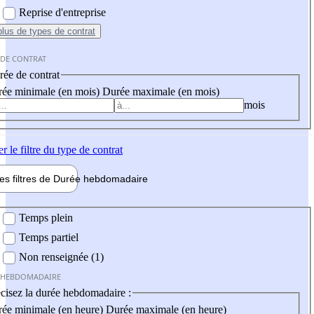
Reprise d'entreprise
plus
de types de contrat
 DE CONTRAT
ée de contrat
ée minimale (en mois)
Durée maximale (en mois)
mois
er
le filtre du type de contrat
les filtres de
Durée hebdo
madaire
 hebdomadaire
Temps plein
Temps partiel
Non renseignée (1)
 HEBDOMADAIRE
cisez la durée hebdomadaire :
ée minimale (en heure)
Durée maximale (en heure)