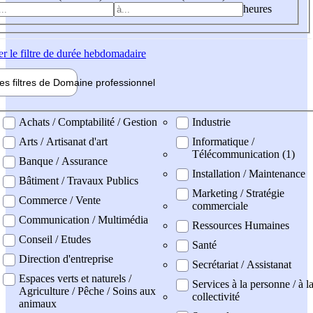
heures
er
le filtre de durée hebdomadaire
les filtres de
Domaine pro
fessionnel
ne professionel
Achats / Comptabilité / Gestion
Industrie
Arts / Artisanat d'art
Informatique /
Télécommunication (1)
Banque / Assurance
Installation / Maintenance
Bâtiment / Travaux Publics
Marketing / Stratégie
Commerce / Vente
commerciale
Communication / Multimédia
Ressources Humaines
Conseil / Etudes
Santé
Direction d'entreprise
Secrétariat / Assistanat
Espaces verts et naturels /
Services à la personne / à l
Agriculture / Pêche / Soins aux
collectivité
animaux