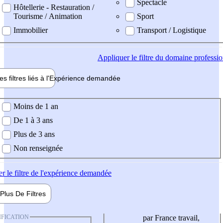
Spectacle
Hôtellerie - Restauration /
Tourisme / Animation
Sport
Immobilier
Transport / Logistique
Appliquer
le filtre du domaine professi
es filtres liés à l'
Expérience
demandée
ience demandée
Moins de 1 an
De 1 à 3 ans
Plus de 3 ans
Non renseignée
er
le filtre de l'expérience demandée
Plus De
Filtres
IFICATION
par France travail,