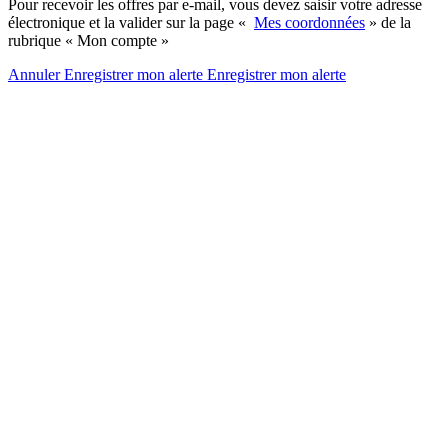
Pour recevoir les offres par e-mail, vous devez saisir votre adresse
électronique et la valider sur la page «
Mes coordonnées
» de la
rubrique « Mon compte »
Annuler
Enregistrer mon alerte
Enregistrer
mon alerte