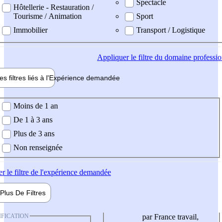
Spectacle
Hôtellerie - Restauration /
Tourisme / Animation
Sport
Immobilier
Transport / Logistique
Appliquer
le filtre du domaine professi
es filtres liés à l'
Expérience
demandée
ience demandée
Moins de 1 an
De 1 à 3 ans
Plus de 3 ans
Non renseignée
er
le filtre de l'expérience demandée
Plus De
Filtres
IFICATION
par France travail,