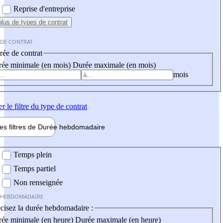
Reprise d'entreprise
plus
de types de contrat
 DE CONTRAT
ée de contrat
ée minimale (en mois)
Durée maximale (en mois)
mois
er
le filtre du type de contrat
les filtres de
Durée hebdo
madaire
 hebdomadaire
Temps plein
Temps partiel
Non renseignée
 HEBDOMADAIRE
cisez la durée hebdomadaire :
ée minimale (en heure)
Durée maximale (en heure)