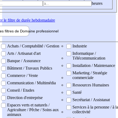
heures
er
le filtre de durée hebdomadaire
les filtres de
Domaine pro
fessionnel
ne professionel
Achats / Comptabilité / Gestion
Industrie
Arts / Artisanat d'art
Informatique /
Télécommunication
Banque / Assurance
Installation / Maintenance
Bâtiment / Travaux Publics
Marketing / Stratégie
Commerce / Vente
commerciale
Communication / Multimédia
Ressources Humaines
Conseil / Etudes
Santé
Direction d'entreprise
Secrétariat / Assistanat
Espaces verts et naturels /
Services à la personne / à l
Agriculture / Pêche / Soins aux
collectivité
animaux