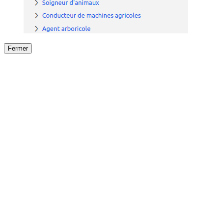
Fermer
Fermer
le détail de l'offre
/
Offre
sur
Offre précéden