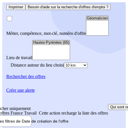
Imprimer
Besoin d'aide sur la recherche d'offres d'emploi ?
Métier, compétence, mot-clé, numéro d'offre
Lieu de travail
Distance autour du lieu choisi
Rechercher
des offres
Créer une alerte
Qui sont n
icher uniquement
 offres France Travail
Cette action recharge la liste des offres
les filtres de
Date de création
de l'offre