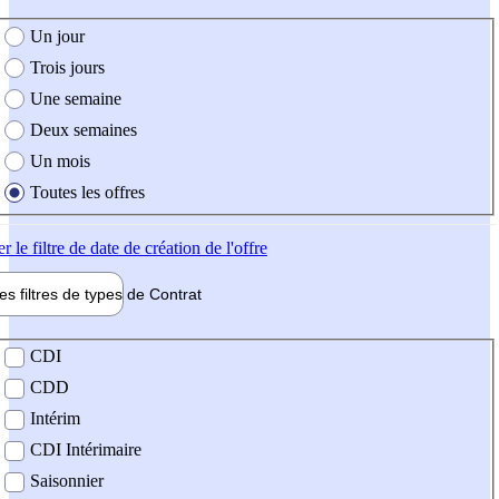
e création de l'offre
Un jour
Trois jours
Une semaine
Deux semaines
Un mois
Toutes les offres
er
le filtre de date de création de l'offre
les filtres de types de
Contrat
de contrat
CDI
CDD
Intérim
CDI Intérimaire
Saisonnier