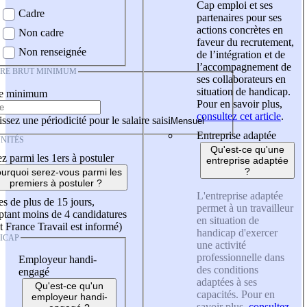
Cap emploi et ses
Cadre
partenaires pour ses
actions concrètes en
Non cadre
faveur du recrutement,
Non renseignée
de l’intégration et de
l’accompagnement de
IRE BRUT MINIMUM
ses collaborateurs en
situation de handicap.
re minimum
Pour en savoir plus,
consultez cet article
.
ssez une périodicité pour le salaire saisi
Entreprise adaptée
NITÉS
Qu'est-ce qu'une
z parmi les 1ers à postuler
entreprise adaptée
?
urquoi serez-vous parmi les
premiers à postuler ?
L'entreprise adaptée
es de plus de 15 jours,
permet à un travailleur
tant moins de 4 candidatures
en situation de
t France Travail est informé)
handicap d'exercer
ICAP
une activité
professionnelle dans
Employeur handi-
des conditions
engagé
adaptées à ses
Qu'est-ce qu'un
capacités. Pour en
employeur handi-
savoir plus,
consultez