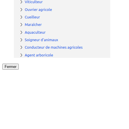
Fermer
Fermer
le détail de l'offre
/
Offre
sur
Offre précéden