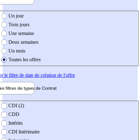
e création de l'offre
Un jour
Trois jours
Une semaine
Deux semaines
Un mois
Toutes les offres
er
le filtre de date de création de l'offre
les filtres de types de
Contrat
de contrat
CDI (2)
CDD
Intérim
CDI Intérimaire