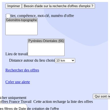
Imprimer
Besoin d'aide sur la recherche d'offres d'emploi ?
Métier, compétence, mot-clé, numéro d'offre
Lieu de travail
Distance autour du lieu choisi
Rechercher
des offres
Créer une alerte
Qui sont n
icher uniquement
 offres France Travail
Cette action recharge la liste des offres
les filtres de
Date de création
de l'offre