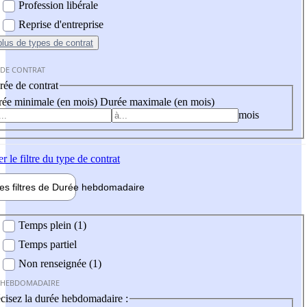
Profession libérale
Reprise d'entreprise
plus
de types de contrat
 DE CONTRAT
ée de contrat
ée minimale (en mois)
Durée maximale (en mois)
mois
er
le filtre du type de contrat
les filtres de
Durée hebdo
madaire
 hebdomadaire
Temps plein (1)
Temps partiel
Non renseignée (1)
 HEBDOMADAIRE
cisez la durée hebdomadaire :