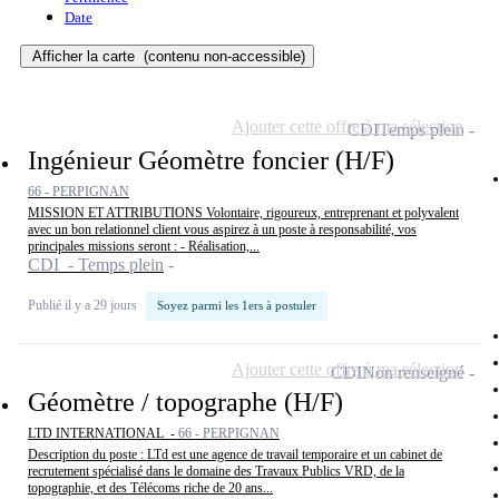
Date
Afficher la carte
(contenu non-accessible)
Ajouter cette offre à ma sélection
CDI
Temps plein
Ingénieur Géomètre foncier (H/F)
66 - PERPIGNAN
MISSION ET ATTRIBUTIONS Volontaire, rigoureux, entreprenant et polyvalent
avec un bon relationnel client vous aspirez à un poste à responsabilité, vos
principales missions seront : - Réalisation,...
CDI - Temps plein
Publié il y a 29 jours
Soyez parmi les 1ers à postuler
Ajouter cette offre à ma sélection
CDI
Non renseigné
Géomètre / topographe (H/F)
LTD INTERNATIONAL -
66 - PERPIGNAN
Description du poste : LTd est une agence de travail temporaire et un cabinet de
recrutement spécialisé dans le domaine des Travaux Publics VRD, de la
topographie, et des Télécoms riche de 20 ans...