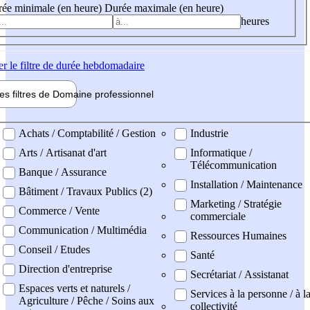
ée minimale (en heure)
Durée maximale (en heure)
heures
er
le filtre de durée hebdomadaire
les filtres de
Domaine pro
fessionnel
ne professionel
Achats / Comptabilité / Gestion
Industrie
Arts / Artisanat d'art
Informatique /
Télécommunication
Banque / Assurance
Installation / Maintenance
Bâtiment / Travaux Publics (2)
Marketing / Stratégie
Commerce / Vente
commerciale
Communication / Multimédia
Ressources Humaines
Conseil / Etudes
Santé
Direction d'entreprise
Secrétariat / Assistanat
Espaces verts et naturels /
Services à la personne / à l
Agriculture / Pêche / Soins aux
collectivité