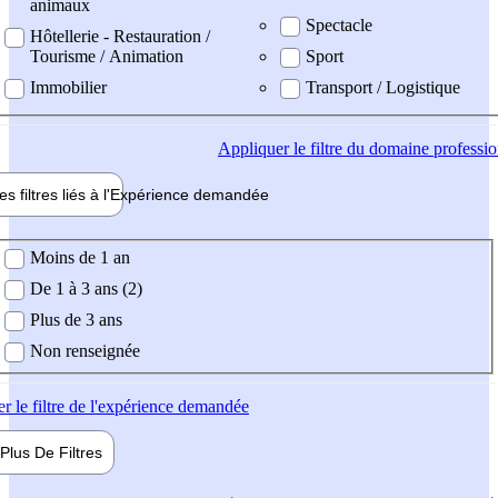
animaux
Spectacle
Hôtellerie - Restauration /
Tourisme / Animation
Sport
Immobilier
Transport / Logistique
Appliquer
le filtre du domaine professi
es filtres liés à l'
Expérience
demandée
ience demandée
Moins de 1 an
De 1 à 3 ans (2)
Plus de 3 ans
Non renseignée
er
le filtre de l'expérience demandée
Plus De
Filtres