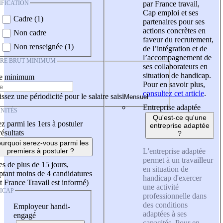
IFICATION
par France travail,
Cap emploi et ses
Cadre (1)
partenaires pour ses
actions concrètes en
Non cadre
faveur du recrutement,
Non renseignée (1)
de l’intégration et de
l’accompagnement de
IRE BRUT MINIMUM
ses collaborateurs en
situation de handicap.
re minimum
Pour en savoir plus,
consultez cet article
.
ssez une périodicité pour le salaire saisi
Entreprise adaptée
NITÉS
Qu'est-ce qu'une
z parmi les 1ers à postuler
entreprise adaptée
résultats
?
urquoi serez-vous parmi les
L'entreprise adaptée
premiers à postuler ?
permet à un travailleur
es de plus de 15 jours,
en situation de
tant moins de 4 candidatures
handicap d'exercer
t France Travail est informé)
une activité
ICAP
professionnelle dans
des conditions
Employeur handi-
adaptées à ses
engagé
capacités. Pour en