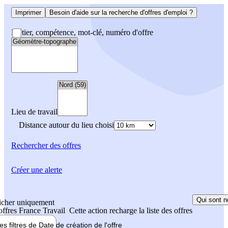
Imprimer
Besoin d'aide sur la recherche d'offres d'emploi ?
Métier, compétence, mot-clé, numéro d'offre
Lieu de travail
Distance autour du lieu choisi
Rechercher
des offres
Créer une alerte
Qui sont n
icher uniquement
 offres France Travail
Cette action recharge la liste des offres
les filtres de
Date de création
de l'offre