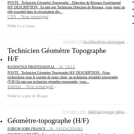
POSTE : Technicien Géomètre-Topographe - Détection de Réseaux Expérimenté
H/F DESCRIPTION : En tant que Technicien Détection de Réseaux, vous jouez un
rôle essentiel dans la sécurisation des...
CDI - Non renseigné
Publié il y a 5 jours
Ajouter cette offre à ma sélection
Intérim
Non renseigné
Technicien Géomètre Topographe
H/F
RANDSTAD PROFESSIONAL -
59 - LILLE
POSTE : Technicien Géomètre Topographe H/F DESCRIPTION : Nous
recherchons pour le compte de notre client, un technicien géomètre topographe
(F/H) En tant que technicien géomètre topographe, vous...
Intérim - Non renseigné
Publié il y a plus de 30 jours
Ajouter cette offre à ma sélection
Intérim
Temps plein
Géomètre-topographe (H/F)
FORUM JOBS FRANCE -
59 - VALENCIENNES