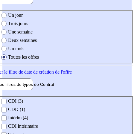
e création de l'offre
Un jour
Trois jours
Une semaine
Deux semaines
Un mois
Toutes les offres
er
le filtre de date de création de l'offre
les filtres de types de
Contrat
de contrat
CDI (3)
CDD (1)
Intérim (4)
CDI Intérimaire