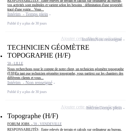
RESPONSABILITÉS : Entre relevés de terrain et calculs sur ordinateur au bureau,
vos activités sont multiples et varient selon les besoins : délimitation d'une propriété,
tracé d'une voirie... Vous...
Intérim - Temps plein
Publié il y a plus de 30 jours
Ajouter cette offre à ma sélection
Intérim
Non renseigné
TECHNICIEN GÉOMÈTRE
TOPOGRAPHE (H/F)
59 - LILLE
Nous recherchons pour le compte de notre client, un technicien géomètre topographe
(F/H)En tant que technicien géomètre topographe, vous partirez sur les chantiers des
différents clients et vous...
Intérim - Non renseigné
Publié il y a plus de 30 jours
Ajouter cette offre à ma sélection
Intérim
Temps plein
Topographe (H/F)
FORUM JOBS -
59 - VENDEVILLE
RESPONSABILITÉS : Entre relevés de terrain et calculs sur ordinateur au bureau,