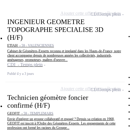
Ajouter cette offre à ma sélection
CDI
Temps plein
INGENIEUR GEOMETRE
TOPOGRAPHE SPECIALISE 3D
(H/F)
ETIAH -
59 - VALENCIENNES
Cabinet de Géomètres-Experts reconnu et implanté dans les Hauts-de-France, notre
client accompagne depuis de nombreuses années les collectivités, industriels,
aménageurs, promoteurs, maîtres d'oeuvre...
CDI - Temps plein
Publié il y a 3 jours
Ajouter cette offre à ma sélection
CDI
Temps plein
Technicien géomètre foncier
confirmé (H/F)
GEOFIT -
59 - TEMPLEMARS
Envie d'intégrer un groupe collaboratif et engagé ? Depuis sa création en 1968,
GEOFIT est inscrit à l'Ordre des Géomètres-Experts. Les engagements de cette
profession ont formé les racines du Groupe...