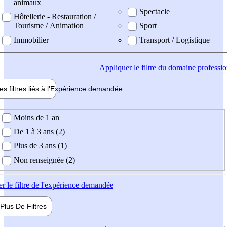
animaux
Spectacle
Hôtellerie - Restauration /
Tourisme / Animation
Sport
Immobilier
Transport / Logistique
Appliquer
le filtre du domaine professi
es filtres liés à l'
Expérience
demandée
ience demandée
Moins de 1 an
De 1 à 3 ans (2)
Plus de 3 ans (1)
Non renseignée (2)
er
le filtre de l'expérience demandée
Plus De
Filtres