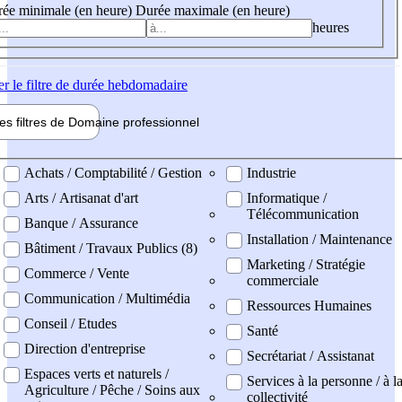
ée minimale (en heure)
Durée maximale (en heure)
heures
er
le filtre de durée hebdomadaire
les filtres de
Domaine pro
fessionnel
ne professionel
Achats / Comptabilité / Gestion
Industrie
Arts / Artisanat d'art
Informatique /
Télécommunication
Banque / Assurance
Installation / Maintenance
Bâtiment / Travaux Publics (8)
Marketing / Stratégie
Commerce / Vente
commerciale
Communication / Multimédia
Ressources Humaines
Conseil / Etudes
Santé
Direction d'entreprise
Secrétariat / Assistanat
Espaces verts et naturels /
Services à la personne / à l
Agriculture / Pêche / Soins aux
collectivité