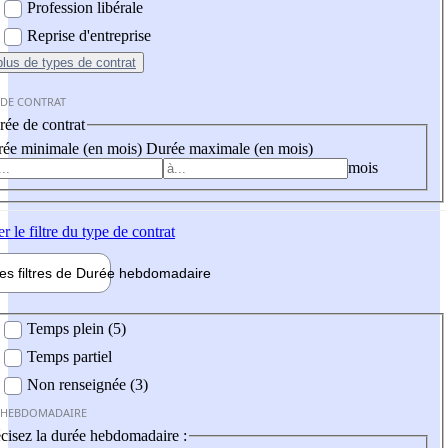
Profession libérale
Reprise d'entreprise
plus
de types de contrat
 DE CONTRAT
ée de contrat
ée minimale (en mois)
Durée maximale (en mois)
mois
er
le filtre du type de contrat
les filtres de
Durée hebdo
madaire
 hebdomadaire
Temps plein (5)
Temps partiel
Non renseignée (3)
 HEBDOMADAIRE
cisez la durée hebdomadaire :