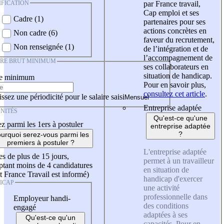
IFICATION
par France travail,
Cap emploi et ses
Cadre (1)
partenaires pour ses
actions concrètes en
Non cadre (6)
faveur du recrutement,
Non renseignée (1)
de l’intégration et de
l’accompagnement de
IRE BRUT MINIMUM
ses collaborateurs en
situation de handicap.
re minimum
Pour en savoir plus,
consultez cet article
.
ssez une périodicité pour le salaire saisi
Entreprise adaptée
NITÉS
Qu'est-ce qu'une
z parmi les 1ers à postuler
entreprise adaptée
?
urquoi serez-vous parmi les
premiers à postuler ?
L'entreprise adaptée
es de plus de 15 jours,
permet à un travailleur
tant moins de 4 candidatures
en situation de
t France Travail est informé)
handicap d'exercer
ICAP
une activité
professionnelle dans
Employeur handi-
des conditions
engagé
adaptées à ses
Qu'est-ce qu'un
capacités. Pour en