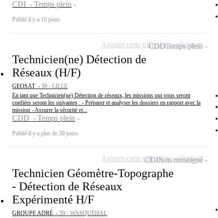
CDI - Temps plein
Publié il y a 10 jours
Ajouter cette offre à ma sélection
CDD
Temps plein
Technicien(ne) Détection de
Réseaux (H/F)
GEOSAT -
59 - LILLE
En tant que Technicien(ne) Détection de réseaux, les missions qui vous seront
confiées seront les suivantes : - Préparer et analyser les dossiers en rapport avec la
mission - Assurer la sécurité et...
CDD - Temps plein
Publié il y a plus de 30 jours
Ajouter cette offre à ma sélection
CDI
Non renseigné
Technicien Géomètre-Topographe
- Détection de Réseaux
Expérimenté H/F
GROUPE ADRÉ -
59 - WASQUEHAL