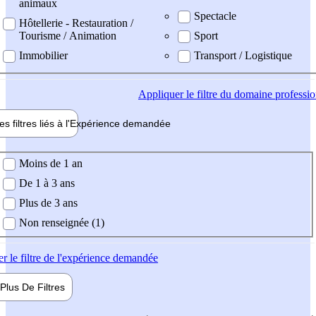
animaux
Spectacle
Hôtellerie - Restauration /
Tourisme / Animation
Sport
Immobilier
Transport / Logistique
Appliquer
le filtre du domaine professi
es filtres liés à l'
Expérience
demandée
ience demandée
Moins de 1 an
De 1 à 3 ans
Plus de 3 ans
Non renseignée (1)
er
le filtre de l'expérience demandée
Plus De
Filtres