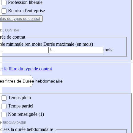
Profession libérale
Reprise d'entreprise
plus
de types de contrat
 DE CONTRAT
ée de contrat
ée minimale (en mois)
Durée maximale (en mois)
mois
er
le filtre du type de contrat
les filtres de
Durée hebdo
madaire
 hebdomadaire
Temps plein
Temps partiel
Non renseignée (1)
 HEBDOMADAIRE
cisez la durée hebdomadaire :