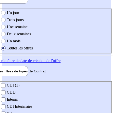
e création de l'offre
Un jour
Trois jours
Une semaine
Deux semaines
Un mois
Toutes les offres
er
le filtre de date de création de l'offre
les filtres de types de
Contrat
de contrat
CDI (1)
CDD
Intérim
CDI Intérimaire