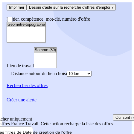
Imprimer
Besoin d'aide sur la recherche d'offres d'emploi ?
Métier, compétence, mot-clé, numéro d'offre
Lieu de travail
Distance autour du lieu choisi
Rechercher
des offres
Créer une alerte
Qui sont n
icher uniquement
 offres France Travail
Cette action recharge la liste des offres
les filtres de
Date de création
de l'offre