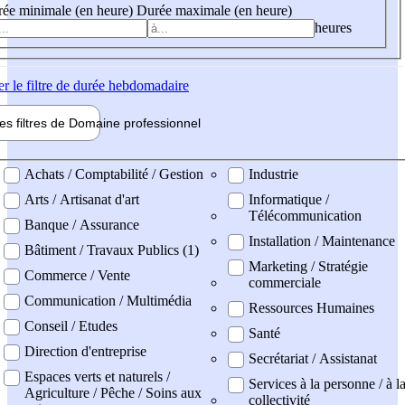
ée minimale (en heure)
Durée maximale (en heure)
heures
er
le filtre de durée hebdomadaire
les filtres de
Domaine pro
fessionnel
ne professionel
Achats / Comptabilité / Gestion
Industrie
Arts / Artisanat d'art
Informatique /
Télécommunication
Banque / Assurance
Installation / Maintenance
Bâtiment / Travaux Publics (1)
Marketing / Stratégie
Commerce / Vente
commerciale
Communication / Multimédia
Ressources Humaines
Conseil / Etudes
Santé
Direction d'entreprise
Secrétariat / Assistanat
Espaces verts et naturels /
Services à la personne / à l
Agriculture / Pêche / Soins aux
collectivité