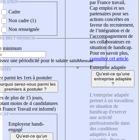
IFICATION
par France travail,
Cap emploi et ses
Cadre
partenaires pour ses
actions concrètes en
Non cadre (1)
faveur du recrutement,
Non renseignée
de l’intégration et de
l’accompagnement de
IRE BRUT MINIMUM
ses collaborateurs en
situation de handicap.
re minimum
Pour en savoir plus,
consultez cet article
.
ssez une périodicité pour le salaire saisi
Entreprise adaptée
NITÉS
Qu'est-ce qu'une
z parmi les 1ers à postuler
entreprise adaptée
?
urquoi serez-vous parmi les
premiers à postuler ?
L'entreprise adaptée
es de plus de 15 jours,
permet à un travailleur
tant moins de 4 candidatures
en situation de
t France Travail est informé)
handicap d'exercer
ICAP
une activité
professionnelle dans
Employeur handi-
des conditions
engagé
adaptées à ses
Qu'est-ce qu'un
capacités. Pour en