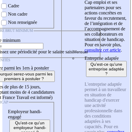
Cap emploi et ses
Cadre
partenaires pour ses
actions concrètes en
Non cadre
faveur du recrutement,
Non renseignée
de l’intégration et de
l’accompagnement de
IRE BRUT MINIMUM
ses collaborateurs en
situation de handicap.
re minimum
Pour en savoir plus,
consultez cet article
.
ssez une périodicité pour le salaire saisi
Entreprise adaptée
NITÉS
Qu'est-ce qu'une
z parmi les 1ers à postuler
entreprise adaptée
?
urquoi serez-vous parmi les
premiers à postuler ?
L'entreprise adaptée
es de plus de 15 jours,
permet à un travailleur
tant moins de 4 candidatures
en situation de
t France Travail est informé)
handicap d'exercer
ICAP
une activité
professionnelle dans
Employeur handi-
des conditions
engagé
adaptées à ses
Qu'est-ce qu'un
capacités. Pour en
employeur handi-
savoir plus,
consultez