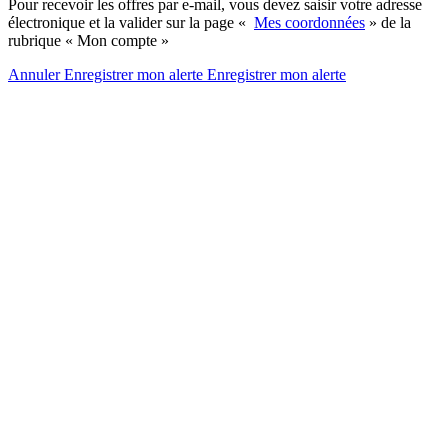
Pour recevoir les offres par e-mail, vous devez saisir votre adresse
électronique et la valider sur la page «
Mes coordonnées
» de la
rubrique « Mon compte »
Annuler
Enregistrer mon alerte
Enregistrer
mon alerte