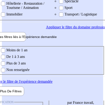
Spectacle
Hôtellerie - Restauration /
Tourisme / Animation
Sport
Immobilier
Transport / Logistique
Appliquer
le filtre du domaine professi
es filtres liés à l'
Expérience
demandée
ience demandée
Moins de 1 an
De 1 à 3 ans
Plus de 3 ans
Non renseignée
er
le filtre de l'expérience demandée
Plus De
Filtres
IFICATION
par France travail,