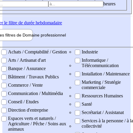
heures
er
le filtre de durée hebdomadaire
les filtres de
Domaine pro
fessionnel
ne professionel
Achats / Comptabilité / Gestion
Industrie
Arts / Artisanat d'art
Informatique /
Télécommunication
Banque / Assurance
Installation / Maintenance
Bâtiment / Travaux Publics
Marketing / Stratégie
Commerce / Vente
commerciale
Communication / Multimédia
Ressources Humaines
Conseil / Etudes
Santé
Direction d'entreprise
Secrétariat / Assistanat
Espaces verts et naturels /
Services à la personne / à l
Agriculture / Pêche / Soins aux
collectivité
animaux