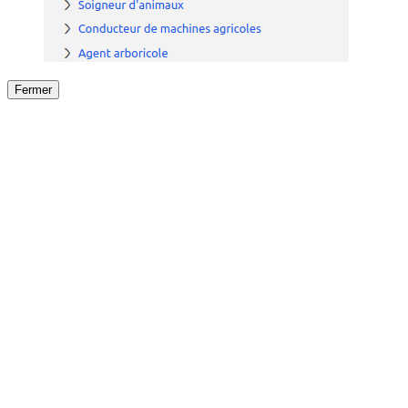
Fermer
Fermer
le détail de l'offre
/
Offre
sur
Offre précéden