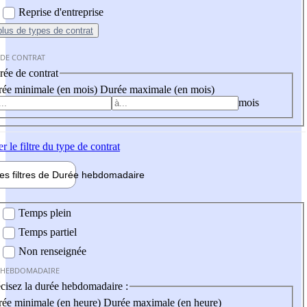
Reprise d'entreprise
plus
de types de contrat
 DE CONTRAT
ée de contrat
ée minimale (en mois)
Durée maximale (en mois)
mois
er
le filtre du type de contrat
les filtres de
Durée hebdo
madaire
 hebdomadaire
Temps plein
Temps partiel
Non renseignée
 HEBDOMADAIRE
cisez la durée hebdomadaire :
ée minimale (en heure)
Durée maximale (en heure)