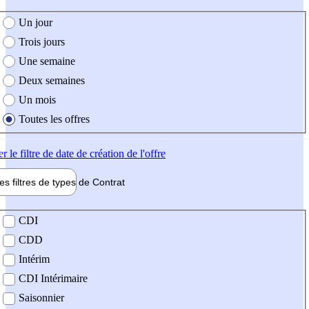
e création de l'offre
Un jour
Trois jours
Une semaine
Deux semaines
Un mois
Toutes les offres
er
le filtre de date de création de l'offre
les filtres de types de
Contrat
de contrat
CDI
CDD
Intérim
CDI Intérimaire
Saisonnier