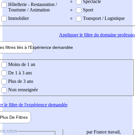
Spectacle
Hôtellerie - Restauration /
Tourisme / Animation
Sport
Immobilier
Transport / Logistique
Appliquer
le filtre du domaine professi
es filtres liés à l'
Expérience
demandée
ience demandée
Moins de 1 an
De 1 à 3 ans
Plus de 3 ans
Non renseignée
er
le filtre de l'expérience demandée
Plus De
Filtres
IFICATION
par France travail,