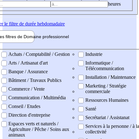
heures
er
le filtre de durée hebdomadaire
les filtres de
Domaine pro
fessionnel
ne professionel
Achats / Comptabilité / Gestion
Industrie
Arts / Artisanat d'art
Informatique /
Télécommunication
Banque / Assurance
Installation / Maintenance
Bâtiment / Travaux Publics
Marketing / Stratégie
Commerce / Vente
commerciale
Communication / Multimédia
Ressources Humaines
Conseil / Etudes
Santé
Direction d'entreprise
Secrétariat / Assistanat
Espaces verts et naturels /
Services à la personne / à l
Agriculture / Pêche / Soins aux
collectivité
animaux