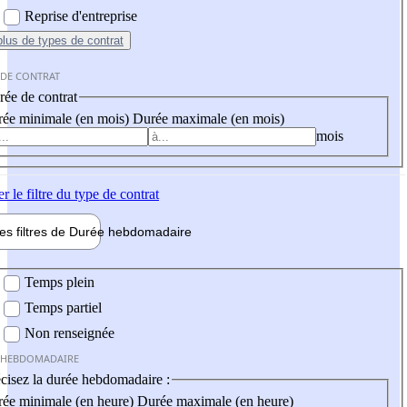
Reprise d'entreprise
plus
de types de contrat
 DE CONTRAT
ée de contrat
ée minimale (en mois)
Durée maximale (en mois)
mois
er
le filtre du type de contrat
les filtres de
Durée hebdo
madaire
 hebdomadaire
Temps plein
Temps partiel
Non renseignée
 HEBDOMADAIRE
cisez la durée hebdomadaire :
ée minimale (en heure)
Durée maximale (en heure)