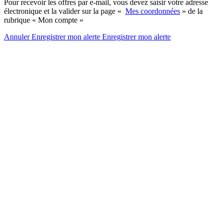
Pour recevoir les offres par e-mail, vous devez saisir votre adresse
électronique et la valider sur la page «
Mes coordonnées
» de la
rubrique « Mon compte »
Annuler
Enregistrer mon alerte
Enregistrer
mon alerte