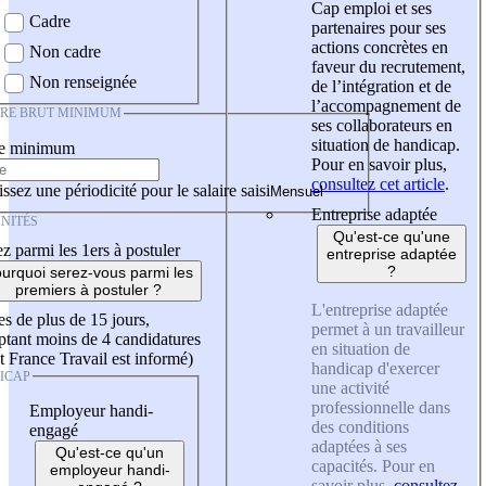
Cap emploi et ses
Cadre
partenaires pour ses
actions concrètes en
Non cadre
faveur du recrutement,
Non renseignée
de l’intégration et de
l’accompagnement de
IRE BRUT MINIMUM
ses collaborateurs en
situation de handicap.
re minimum
Pour en savoir plus,
consultez cet article
.
ssez une périodicité pour le salaire saisi
Entreprise adaptée
NITÉS
Qu'est-ce qu'une
z parmi les 1ers à postuler
entreprise adaptée
?
urquoi serez-vous parmi les
premiers à postuler ?
L'entreprise adaptée
es de plus de 15 jours,
permet à un travailleur
tant moins de 4 candidatures
en situation de
t France Travail est informé)
handicap d'exercer
ICAP
une activité
professionnelle dans
Employeur handi-
des conditions
engagé
adaptées à ses
Qu'est-ce qu'un
capacités. Pour en
employeur handi-
savoir plus,
consultez