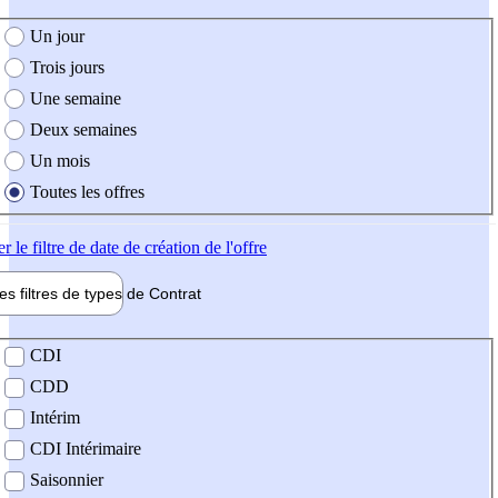
e création de l'offre
Un jour
Trois jours
Une semaine
Deux semaines
Un mois
Toutes les offres
er
le filtre de date de création de l'offre
les filtres de types de
Contrat
de contrat
CDI
CDD
Intérim
CDI Intérimaire
Saisonnier