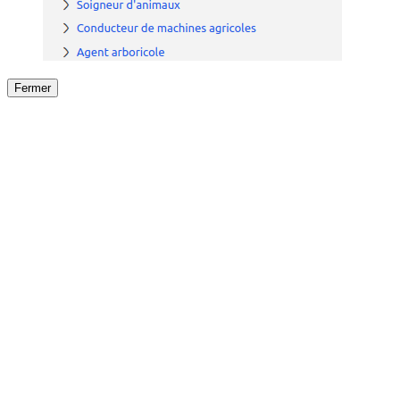
Fermer
Fermer
le détail de l'offre
/
Offre
sur
Offre précéden