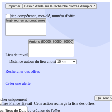
Imprimer
Besoin d'aide sur la recherche d'offres d'emploi ?
Métier, compétence, mot-clé, numéro d'offre
Lieu de travail
Distance autour du lieu choisi
Rechercher
des offres
Créer une alerte
Qui sont n
icher uniquement
 offres France Travail
Cette action recharge la liste des offres
les filtres de
Date de création
de l'offre