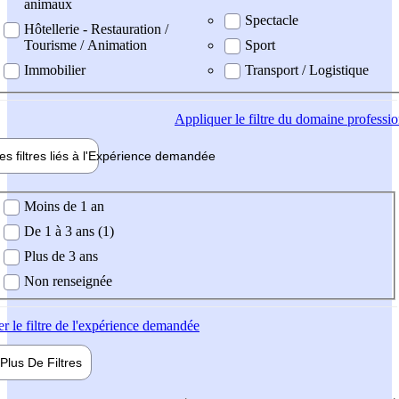
animaux
Spectacle
Hôtellerie - Restauration /
Tourisme / Animation
Sport
Immobilier
Transport / Logistique
Appliquer
le filtre du domaine professi
es filtres liés à l'
Expérience
demandée
ience demandée
Moins de 1 an
De 1 à 3 ans (1)
Plus de 3 ans
Non renseignée
er
le filtre de l'expérience demandée
Plus De
Filtres