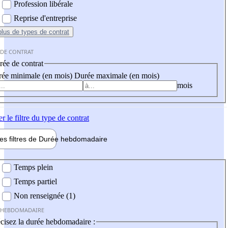
Profession libérale
Reprise d'entreprise
plus
de types de contrat
 DE CONTRAT
ée de contrat
ée minimale (en mois)
Durée maximale (en mois)
mois
er
le filtre du type de contrat
les filtres de
Durée hebdo
madaire
 hebdomadaire
Temps plein
Temps partiel
Non renseignée (1)
 HEBDOMADAIRE
cisez la durée hebdomadaire :