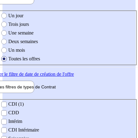
e création de l'offre
Un jour
Trois jours
Une semaine
Deux semaines
Un mois
Toutes les offres
er
le filtre de date de création de l'offre
les filtres de types de
Contrat
de contrat
CDI (1)
CDD
Intérim
CDI Intérimaire