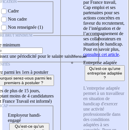
IFICATION
par France travail,
Cap emploi et ses
Cadre
partenaires pour ses
actions concrètes en
Non cadre
faveur du recrutement,
Non renseignée (1)
de l’intégration et de
l’accompagnement de
IRE BRUT MINIMUM
ses collaborateurs en
situation de handicap.
re minimum
Pour en savoir plus,
consultez cet article
.
ssez une périodicité pour le salaire saisi
Entreprise adaptée
NITÉS
Qu'est-ce qu'une
z parmi les 1ers à postuler
entreprise adaptée
?
urquoi serez-vous parmi les
premiers à postuler ?
L'entreprise adaptée
es de plus de 15 jours,
permet à un travailleur
tant moins de 4 candidatures
en situation de
t France Travail est informé)
handicap d'exercer
ICAP
une activité
professionnelle dans
Employeur handi-
des conditions
engagé
adaptées à ses
Qu'est-ce qu'un
capacités. Pour en