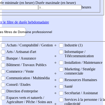
ée minimale (en heure)
Durée maximale (en heure)
heures
er
le filtre de durée hebdomadaire
les filtres de
Domaine pro
fessionnel
ne professionel
Achats / Comptabilité / Gestion
Industrie (1)
Arts / Artisanat d'art
Informatique /
Télécommunication
Banque / Assurance
Installation / Maintenance
Bâtiment / Travaux Publics
Marketing / Stratégie
Commerce / Vente
commerciale
Communication / Multimédia
Ressources Humaines
Conseil / Etudes
Santé
Direction d'entreprise
Secrétariat / Assistanat
Espaces verts et naturels /
Services à la personne / à l
Agriculture / Pêche / Soins aux
collectivité