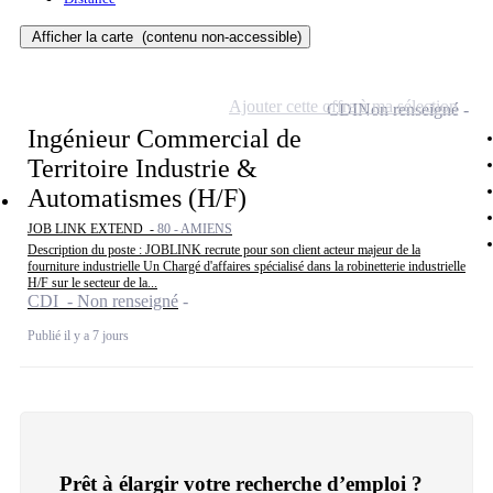
Afficher la carte
(contenu non-accessible)
Ajouter cette offre à ma sélection
CDI
Non renseigné
Ingénieur Commercial de
Territoire Industrie &
Automatismes (H/F)
JOB LINK EXTEND -
80 - AMIENS
Description du poste : JOBLINK recrute pour son client acteur majeur de la
fourniture industrielle Un Chargé d'affaires spécialisé dans la robinetterie industrielle
H/F sur le secteur de la...
CDI - Non renseigné
Publié il y a 7 jours
Prêt à élargir votre recherche d’emploi ?