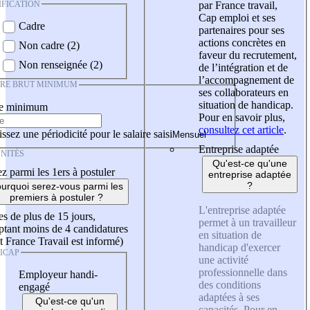
IFICATION
par France travail,
Cap emploi et ses
Cadre
partenaires pour ses
actions concrètes en
Non cadre (2)
faveur du recrutement,
Non renseignée (2)
de l’intégration et de
l’accompagnement de
IRE BRUT MINIMUM
ses collaborateurs en
situation de handicap.
re minimum
Pour en savoir plus,
consultez cet article
.
ssez une périodicité pour le salaire saisi
Entreprise adaptée
NITÉS
Qu'est-ce qu'une
z parmi les 1ers à postuler
entreprise adaptée
?
urquoi serez-vous parmi les
premiers à postuler ?
L'entreprise adaptée
es de plus de 15 jours,
permet à un travailleur
tant moins de 4 candidatures
en situation de
t France Travail est informé)
handicap d'exercer
ICAP
une activité
professionnelle dans
Employeur handi-
des conditions
engagé
adaptées à ses
Qu'est-ce qu'un
capacités. Pour en