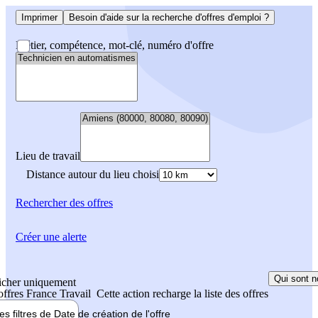
Imprimer
Besoin d'aide sur la recherche d'offres d'emploi ?
Métier, compétence, mot-clé, numéro d'offre
Lieu de travail
Distance autour du lieu choisi
Rechercher
des offres
Créer une alerte
Qui sont n
icher uniquement
 offres France Travail
Cette action recharge la liste des offres
les filtres de
Date de création
de l'offre