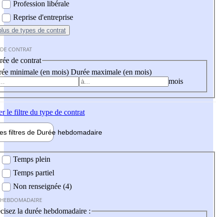
Profession libérale
Reprise d'entreprise
plus
de types de contrat
 DE CONTRAT
ée de contrat
ée minimale (en mois)
Durée maximale (en mois)
mois
er
le filtre du type de contrat
les filtres de
Durée hebdo
madaire
 hebdomadaire
Temps plein
Temps partiel
Non renseignée (4)
 HEBDOMADAIRE
cisez la durée hebdomadaire :