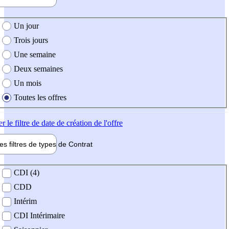
e création de l'offre
Un jour
Trois jours
Une semaine
Deux semaines
Un mois
Toutes les offres
er
le filtre de date de création de l'offre
les filtres de types de
Contrat
de contrat
CDI (4)
CDD
Intérim
CDI Intérimaire