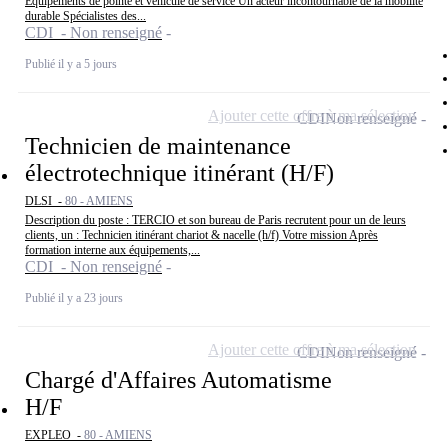
Équipements de pointe et véhicule de service Un acteur incontournable de la mobilité
durable Spécialistes des...
CDI - Non renseigné
Publié il y a 5 jours
Ajouter cette offre à ma sélection
CDI
Non renseigné
Technicien de maintenance
électrotechnique itinérant (H/F)
DLSI -
80 - AMIENS
Description du poste : TERCIO et son bureau de Paris recrutent pour un de leurs
clients, un : Technicien itinérant chariot & nacelle (h/f) Votre mission Après
formation interne aux équipements,...
CDI - Non renseigné
Publié il y a 23 jours
Ajouter cette offre à ma sélection
CDI
Non renseigné
Chargé d'Affaires Automatisme
H/F
EXPLEO -
80 - AMIENS