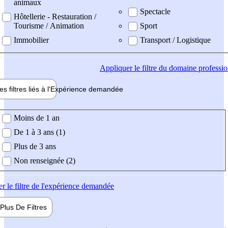
animaux
Spectacle
Hôtellerie - Restauration /
Tourisme / Animation
Sport
Immobilier
Transport / Logistique
Appliquer
le filtre du domaine professi
es filtres liés à l'
Expérience
demandée
ience demandée
Moins de 1 an
De 1 à 3 ans (1)
Plus de 3 ans
Non renseignée (2)
er
le filtre de l'expérience demandée
Plus De
Filtres