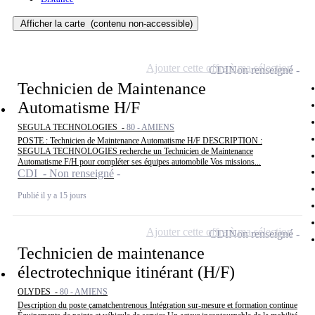
Afficher la carte
(contenu non-accessible)
Ajouter cette offre à ma sélection
CDI
Non renseigné
Technicien de Maintenance
Automatisme H/F
SEGULA TECHNOLOGIES -
80 - AMIENS
POSTE : Technicien de Maintenance Automatisme H/F DESCRIPTION :
SEGULA TECHNOLOGIES recherche un Technicien de Maintenance
Automatisme F/H pour compléter ses équipes automobile Vos missions...
CDI - Non renseigné
Publié il y a 15 jours
Ajouter cette offre à ma sélection
CDI
Non renseigné
Technicien de maintenance
électrotechnique itinérant (H/F)
OLYDES -
80 - AMIENS
Description du poste çamatchentrenous Intégration sur-mesure et formation continue