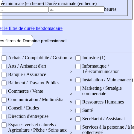
ée minimale (en heure)
Durée maximale (en heure)
heures
er
le filtre de durée hebdomadaire
les filtres de
Domaine pro
fessionnel
ne professionel
Achats / Comptabilité / Gestion
Industrie (1)
Arts / Artisanat d'art
Informatique /
Télécommunication
Banque / Assurance
Installation / Maintenance (
Bâtiment / Travaux Publics
Marketing / Stratégie
Commerce / Vente
commerciale
Communication / Multimédia
Ressources Humaines
Conseil / Etudes
Santé
Direction d'entreprise
Secrétariat / Assistanat
Espaces verts et naturels /
Services à la personne / à l
Agriculture / Pêche / Soins aux
collectivité