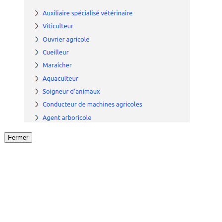
Fermer
Fermer
le détail de l'offre
/
Offre
sur
Offre précéden