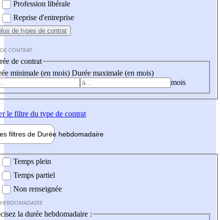
Profession libérale
Reprise d'entreprise
plus
de types de contrat
 DE CONTRAT
ée de contrat
ée minimale (en mois)
Durée maximale (en mois)
mois
er
le filtre du type de contrat
les filtres de
Durée hebdo
madaire
 hebdomadaire
Temps plein
Temps partiel
Non renseignée
 HEBDOMADAIRE
cisez la durée hebdomadaire :