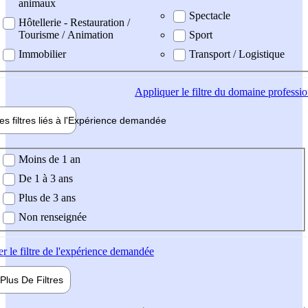
animaux
Spectacle
Hôtellerie - Restauration /
Tourisme / Animation
Sport
Immobilier
Transport / Logistique
Appliquer
le filtre du domaine professi
es filtres liés à l'
Expérience
demandée
ience demandée
Moins de 1 an
De 1 à 3 ans
Plus de 3 ans
Non renseignée
er
le filtre de l'expérience demandée
Plus De
Filtres