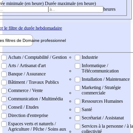
ée minimale (en heure)
Durée maximale (en heure)
heures
er
le filtre de durée hebdomadaire
les filtres de
Domaine pro
fessionnel
ne professionel
Achats / Comptabilité / Gestion
Industrie
Arts / Artisanat d'art
Informatique /
Télécommunication
Banque / Assurance
Installation / Maintenance
Bâtiment / Travaux Publics
Marketing / Stratégie
Commerce / Vente
commerciale
Communication / Multimédia
Ressources Humaines
Conseil / Etudes
Santé
Direction d'entreprise
Secrétariat / Assistanat
Espaces verts et naturels /
Services à la personne / à l
Agriculture / Pêche / Soins aux
collectivité