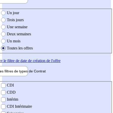
e création de l'offre
Un jour
Trois jours
Une semaine
Deux semaines
Un mois
Toutes les offres
er
le filtre de date de création de l'offre
les filtres de types de
Contrat
de contrat
CDI
CDD
Intérim
CDI Intérimaire