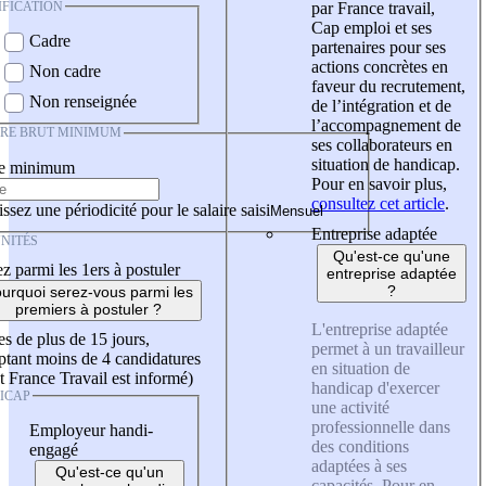
IFICATION
par France travail,
Cap emploi et ses
Cadre
partenaires pour ses
actions concrètes en
Non cadre
faveur du recrutement,
Non renseignée
de l’intégration et de
l’accompagnement de
IRE BRUT MINIMUM
ses collaborateurs en
situation de handicap.
re minimum
Pour en savoir plus,
consultez cet article
.
ssez une périodicité pour le salaire saisi
Entreprise adaptée
NITÉS
Qu'est-ce qu'une
z parmi les 1ers à postuler
entreprise adaptée
?
urquoi serez-vous parmi les
premiers à postuler ?
L'entreprise adaptée
es de plus de 15 jours,
permet à un travailleur
tant moins de 4 candidatures
en situation de
t France Travail est informé)
handicap d'exercer
ICAP
une activité
professionnelle dans
Employeur handi-
des conditions
engagé
adaptées à ses
Qu'est-ce qu'un
capacités. Pour en