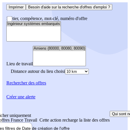
Imprimer
Besoin d'aide sur la recherche d'offres d'emploi ?
Métier, compétence, mot-clé, numéro d'offre
Lieu de travail
Distance autour du lieu choisi
Rechercher
des offres
Créer une alerte
Qui sont n
icher uniquement
 offres France Travail
Cette action recharge la liste des offres
les filtres de
Date de création
de l'offre