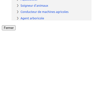
Fermer
Fermer
le détail de l'offre
/
Offre
sur
Offre précéden