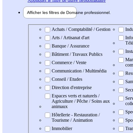
Appliquer
le filtre de durée hebdomadaire
Afficher les filtres de
Domaine pro
fessionnel
Domaine professionel
Achats / Comptabilité / Gestion
Indu
Arts / Artisanat d'art
Info
Tél
Banque / Assurance
Inst
Bâtiment / Travaux Publics
Mark
Commerce / Vente
com
Communication / Multimédia
Res
Conseil / Etudes
San
Direction d'entreprise
Secr
Espaces verts et naturels /
Serv
Agriculture / Pêche / Soins aux
coll
animaux
Spe
Hôtellerie - Restauration /
Tourisme / Animation
Spo
Immobilier
Tran