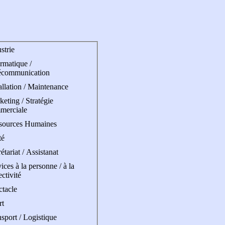
strie
rmatique /
écommunication
allation / Maintenance
eting / Stratégie
merciale
sources Humaines
té
étariat / Assistanat
ices à la personne / à la
ectivité
ctacle
rt
sport / Logistique