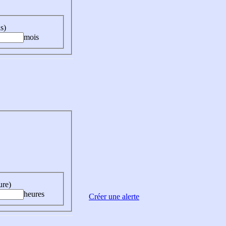
s)
mois
ure)
heures
Créer une alerte