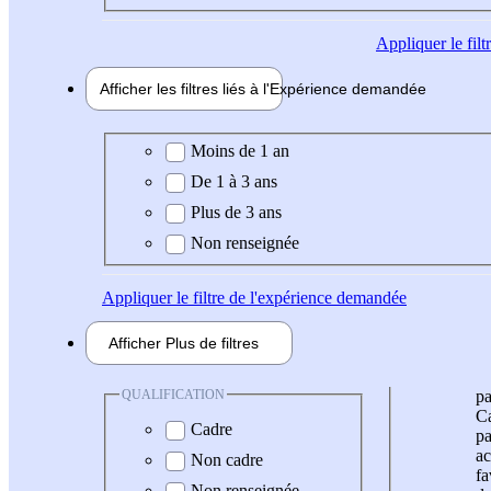
Appliquer
le fil
Afficher les filtres liés à l'
Expérience
demandée
Expérience demandée
Moins de 1 an
De 1 à 3 ans
Plus de 3 ans
Non renseignée
Appliquer
le filtre de l'expérience demandée
Afficher
Plus de
filtres
QUALIFICATION
pa
Ca
Cadre
pa
ac
Non cadre
fa
Non renseignée