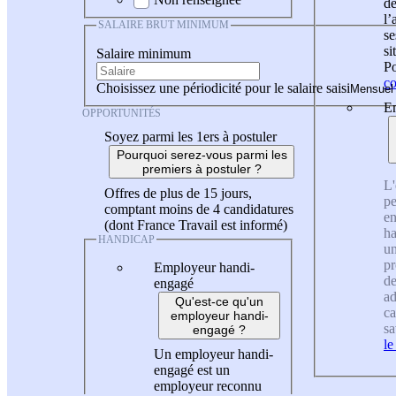
de
l
SALAIRE BRUT MINIMUM
se
si
Salaire minimum
Po
co
Choisissez une périodicité pour le salaire saisi
En
OPPORTUNITÉS
Soyez parmi les 1ers à postuler
Pourquoi serez-vous parmi les
premiers à postuler ?
L'
Offres de plus de 15 jours,
pe
comptant moins de 4 candidatures
en
(dont France Travail est informé)
ha
HANDICAP
un
pr
Employeur handi-
de
engagé
ad
Qu'est-ce qu'un
ca
employeur handi-
sa
engagé ?
le
Un employeur handi-
engagé est un
employeur reconnu