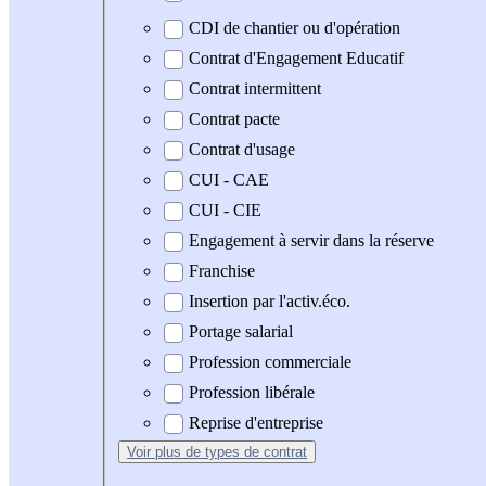
CDI de chantier ou d'opération
Contrat d'Engagement Educatif
Contrat intermittent
Contrat pacte
Contrat d'usage
CUI - CAE
CUI - CIE
Engagement à servir dans la réserve
Franchise
Insertion par l'activ.éco.
Portage salarial
Profession commerciale
Profession libérale
Reprise d'entreprise
Voir plus
de types de contrat