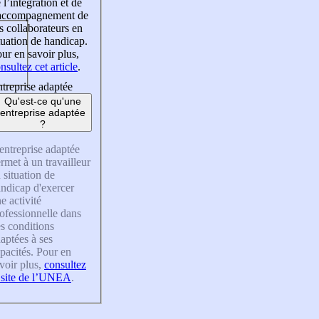
 l’intégration et de
’accompagnement de
s collaborateurs en
tuation de handicap.
ur en savoir plus,
nsultez cet article
.
treprise adaptée
Qu'est-ce qu'une
entreprise adaptée
?
entreprise adaptée
rmet à un travailleur
 situation de
ndicap d'exercer
e activité
ofessionnelle dans
s conditions
aptées à ses
pacités. Pour en
voir plus,
consultez
 site de l’UNEA
.