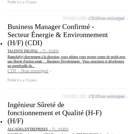
Publié il y a 13 jours
Ajouter cette offre à ma sélection
CDI
Non renseigné
Business Manager Confirmé -
Secteur Énergie & Environnement
(H/F) (CDI)
TALENTS DIGITAL -
75 - PARIS
Rattaché(e) directement à la direction, vous pilotez votre propre centre de profit avec
une liberté d'action totale : - Business Development : Vous structurez et développez
un portefeuille de...
CDI - Non renseigné
Publié il y a 13 jours
Ajouter cette offre à ma sélection
CDI
Non renseigné
Ingénieur Sûreté de
fonctionnement et Qualité (H-F)
(H/F)
ALCADIA ENTREPRISES -
75 - PARIS