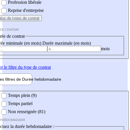
Profession libérale
Reprise d'entreprise
plus
de types de contrat
 DE CONTRAT
ée de contrat
ée minimale (en mois)
Durée maximale (en mois)
mois
er
le filtre du type de contrat
les filtres de
Durée hebdo
madaire
 hebdomadaire
Temps plein (9)
Temps partiel
Non renseignée (81)
 HEBDOMADAIRE
cisez la durée hebdomadaire :