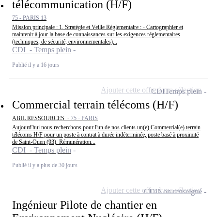
télécommunication (H/F)
75 - PARIS 13
Mission principale : 1. Stratégie et Veille Réglementaire : - Cartographier et
maintenir à jour la base de connaissances sur les exigences réglementaires
(techniques, de sécurité, environnementales)...
CDI - Temps plein
Publié il y a 16 jours
Ajouter cette offre à ma sélection
CDI
Temps plein
Commercial terrain télécoms (H/F)
ABIL RESSOURCES -
75 - PARIS
Aujourd'hui nous recherchons pour l'un de nos clients un(e) Commercial(e) terrain
télécoms H/F pour un poste à contrat à durée indéterminée, poste basé à proximité
de Saint-Ouen (93). Rémunération...
CDI - Temps plein
Publié il y a plus de 30 jours
Ajouter cette offre à ma sélection
CDI
Non renseigné
Ingénieur Pilote de chantier en