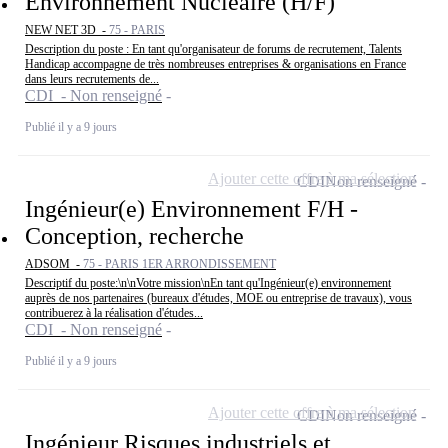
Environnement Nucléaire (H/F)
NEW NET 3D -
75 - PARIS
Description du poste : En tant qu'organisateur de forums de recrutement, Talents
Handicap accompagne de très nombreuses entreprises & organisations en France
dans leurs recrutements de...
CDI - Non renseigné
Publié il y a 9 jours
Ajouter cette offre à ma sélection
CDI
Non renseigné
Ingénieur(e) Environnement F/H -
Conception, recherche
ADSOM -
75 - PARIS 1ER ARRONDISSEMENT
Descriptif du poste:\n\nVotre mission\nEn tant qu'Ingénieur(e) environnement
auprès de nos partenaires (bureaux d'études, MOE ou entreprise de travaux), vous
contribuerez à la réalisation d'études...
CDI - Non renseigné
Publié il y a 9 jours
Ajouter cette offre à ma sélection
CDI
Non renseigné
Ingénieur Risques industriels et