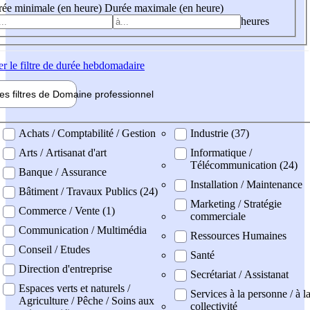
ée minimale (en heure)
Durée maximale (en heure)
heures
er
le filtre de durée hebdomadaire
les filtres de
Domaine pro
fessionnel
ne professionel
Achats / Comptabilité / Gestion
Industrie (37)
Arts / Artisanat d'art
Informatique /
Télécommunication (24)
Banque / Assurance
Installation / Maintenance
Bâtiment / Travaux Publics (24)
Marketing / Stratégie
Commerce / Vente (1)
commerciale
Communication / Multimédia
Ressources Humaines
Conseil / Etudes
Santé
Direction d'entreprise
Secrétariat / Assistanat
Espaces verts et naturels /
Services à la personne / à l
Agriculture / Pêche / Soins aux
collectivité