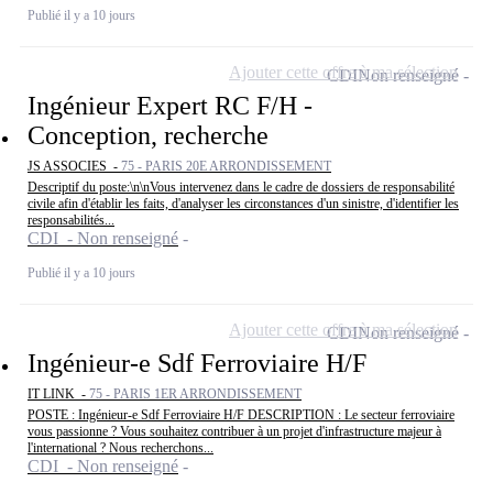
Publié il y a 10 jours
Ajouter cette offre à ma sélection
CDI
Non renseigné
Ingénieur Expert RC F/H -
Conception, recherche
JS ASSOCIES -
75 - PARIS 20E ARRONDISSEMENT
Descriptif du poste:\n\nVous intervenez dans le cadre de dossiers de responsabilité
civile afin d'établir les faits, d'analyser les circonstances d'un sinistre, d'identifier les
responsabilités...
CDI - Non renseigné
Publié il y a 10 jours
Ajouter cette offre à ma sélection
CDI
Non renseigné
Ingénieur-e Sdf Ferroviaire H/F
IT LINK -
75 - PARIS 1ER ARRONDISSEMENT
POSTE : Ingénieur-e Sdf Ferroviaire H/F DESCRIPTION : Le secteur ferroviaire
vous passionne ? Vous souhaitez contribuer à un projet d'infrastructure majeur à
l'international ? Nous recherchons...
CDI - Non renseigné