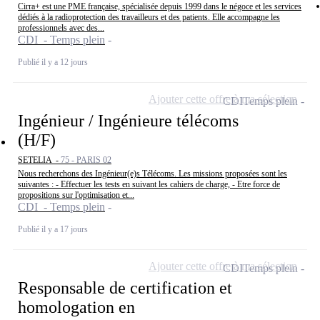
Cirra+ est une PME française, spécialisée depuis 1999 dans le négoce et les services
dédiés à la radioprotection des travailleurs et des patients. Elle accompagne les
professionnels avec des...
CDI - Temps plein
Publié il y a 12 jours
Ajouter cette offre à ma sélection
CDI
Temps plein
Ingénieur / Ingénieure télécoms
(H/F)
SETELIA -
75 - PARIS 02
Nous recherchons des Ingénieur(e)s Télécoms. Les missions proposées sont les
suivantes : - Effectuer les tests en suivant les cahiers de charge, - Etre force de
propositions sur l'optimisation et...
CDI - Temps plein
Publié il y a 17 jours
Ajouter cette offre à ma sélection
CDI
Temps plein
Responsable de certification et
homologation en