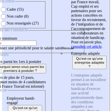
IFICATION
par France travail,
Cap emploi et ses
Cadre (55)
partenaires pour ses
actions concrètes en
Non cadre (8)
faveur du recrutement,
Non renseignée (27)
de l’intégration et de
l’accompagnement de
IRE BRUT MINIMUM
ses collaborateurs en
situation de handicap.
re minimum
Pour en savoir plus,
consultez cet article
.
ssez une périodicité pour le salaire saisi
Entreprise adaptée
NITÉS
Qu'est-ce qu'une
z parmi les 1ers à postuler
entreprise adaptée
?
urquoi serez-vous parmi les
premiers à postuler ?
L'entreprise adaptée
es de plus de 15 jours,
permet à un travailleur
tant moins de 4 candidatures
en situation de
t France Travail est informé)
handicap d'exercer
ICAP
une activité
professionnelle dans
Employeur handi-
des conditions
engagé
adaptées à ses
Qu'est-ce qu'un
capacités. Pour en