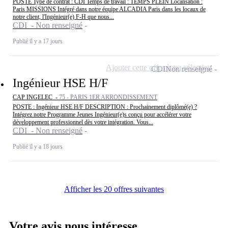
POSTE Type de contrat : CDI Temps de travail : TEMPS PLEIN Localisation :
Paris MISSIONS Intégré dans notre équipe ALCADIA Paris dans les locaux de
notre client, l'Ingénieur(e) F-H que nous...
CDI - Non renseigné
Publié il y a 17 jours
Ajouter cette offre à ma sélection
CDI
Non renseigné
Ingénieur HSE H/F
CAP INGELEC -
75 - PARIS 1ER ARRONDISSEMENT
POSTE : Ingénieur HSE H/F DESCRIPTION : Prochainement diplômé(e) ?
Intégrez notre Programme Jeunes Ingénieur(e)s conçu pour accélérer votre
développement professionnel dès votre intégration. Vous...
CDI - Non renseigné
Publié il y a 18 jours
Afficher les 20 offres suivantes
Votre avis nous intéresse