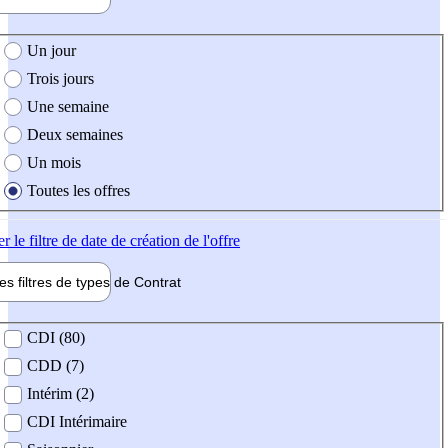
e création de l'offre
Un jour
Trois jours
Une semaine
Deux semaines
Un mois
Toutes les offres
er
le filtre de date de création de l'offre
les filtres de types de
Contrat
de contrat
CDI (80)
CDD (7)
Intérim (2)
CDI Intérimaire