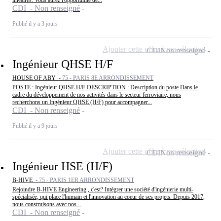
linéaires. Vous aurez l'opportunité de...
CDI - Non renseigné
Publié il y a 3 jours
Ajouter cette offre à ma sélection
CDI
Non renseigné
Ingénieur QHSE H/F
HOUSE OF ABY -
75 - PARIS 8E ARRONDISSEMENT
POSTE : Ingénieur QHSE H/F DESCRIPTION : Description du poste Dans le
cadre du développement de nos activités dans le secteur ferroviaire, nous
recherchons un Ingénieur QHSE (H/F) pour accompagner...
CDI - Non renseigné
Publié il y a 9 jours
Ajouter cette offre à ma sélection
CDI
Non renseigné
Ingénieur HSE (H/F)
B-HIVE -
75 - PARIS 1ER ARRONDISSEMENT
Rejoindre B-HIVE Engineering , c'est? Intégrer une société d'ingénierie multi-
spécialisée, qui place l'humain et l'innovation au coeur de ses projets. Depuis 2017,
nous construisons avec nos...
CDI - Non renseigné