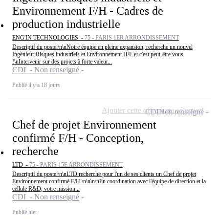
Environnement F/H - Cadres de
production industrielle
ENG'IN TECHNOLOGIES -
75 - PARIS 1ER ARRONDISSEMENT
Descriptif du poste:\n\nNotre équipe en pleine expansion, recherche un nouvel
Ingénieur Risques industriels et Environnement H/F et c'est peut-être vous
!\nIntervenir sur des projets à forte valeur...
CDI - Non renseigné
Publié il y a 18 jours
Ajouter cette offre à ma sélection
CDI
Non renseigné
Chef de projet Environnement
confirmé F/H - Conception,
recherche
LTD -
75 - PARIS 15E ARRONDISSEMENT
Descriptif du poste:\n\nLTD recherche pour l'un de ses clients un Chef de projet
Environnement confirmé F/H.\n\n\n\nEn coordination avec l'équipe de direction et la
cellule R&D, votre mission...
CDI - Non renseigné
Publié hier