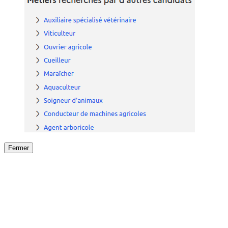
Fermer
Fermer
le détail de l'offre
/
Offre
sur
Offre précéden