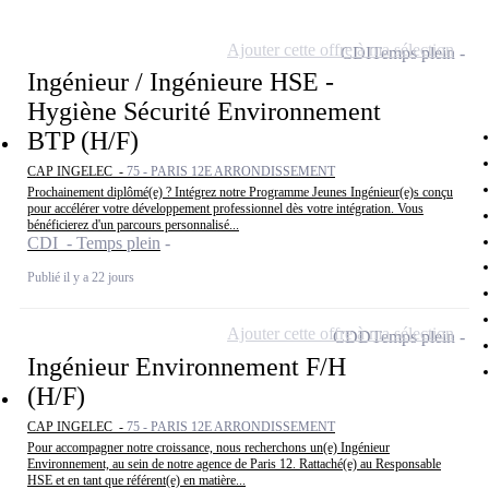
Ajouter cette offre à ma sélection
CDI
Temps plein
Ingénieur / Ingénieure HSE -
Hygiène Sécurité Environnement
BTP (H/F)
CAP INGELEC -
75 - PARIS 12E ARRONDISSEMENT
Prochainement diplômé(e) ? Intégrez notre Programme Jeunes Ingénieur(e)s conçu
pour accélérer votre développement professionnel dès votre intégration. Vous
bénéficierez d'un parcours personnalisé...
CDI - Temps plein
Publié il y a 22 jours
Ajouter cette offre à ma sélection
CDD
Temps plein
Ingénieur Environnement F/H
(H/F)
CAP INGELEC -
75 - PARIS 12E ARRONDISSEMENT
Pour accompagner notre croissance, nous recherchons un(e) Ingénieur
Environnement, au sein de notre agence de Paris 12. Rattaché(e) au Responsable
HSE et en tant que référent(e) en matière...