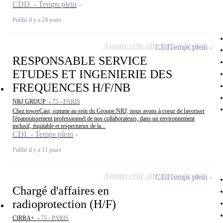
CDD - Temps plein
Publié il y a 24 jours
Ajouter cette offre à ma sélection
CDI
Temps plein
RESPONSABLE SERVICE
ETUDES ET INGENIERIE DES
FREQUENCES H/F/NB
NRJ GROUP -
75 - PARIS
Chez towerCast, comme au sein du Groupe NRJ, nous avons à coeur de favoriser
l'épanouissement professionnel de nos collaborateurs, dans un environnement
inclusif, équitable et respectueux de la...
CDI - Temps plein
Publié il y a 11 jours
Ajouter cette offre à ma sélection
CDI
Temps plein
Chargé d'affaires en
radioprotection (H/F)
CIRRA+ -
75 - PARIS