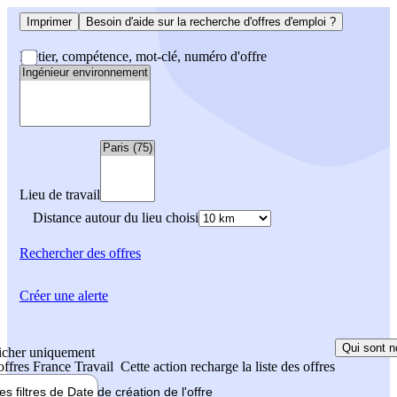
Imprimer
Besoin d'aide sur la recherche d'offres d'emploi ?
Métier, compétence, mot-clé, numéro d'offre
Lieu de travail
Distance autour du lieu choisi
Rechercher
des offres
Créer une alerte
Qui sont n
icher uniquement
 offres France Travail
Cette action recharge la liste des offres
les filtres de
Date de création
de l'offre