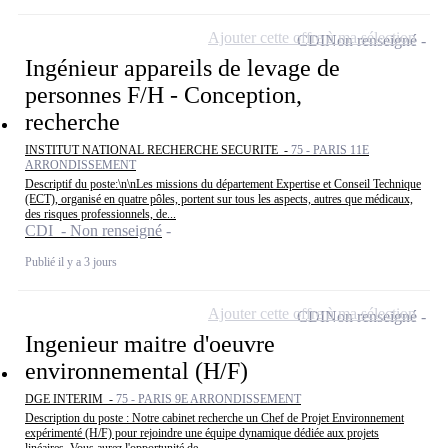
Ajouter cette offre à ma sélection
CDI
Non renseigné
Ingénieur appareils de levage de
personnes F/H - Conception,
recherche
INSTITUT NATIONAL RECHERCHE SECURITE -
75 - PARIS 11E
ARRONDISSEMENT
Descriptif du poste:\n\nLes missions du département Expertise et Conseil Technique
(ECT), organisé en quatre pôles, portent sur tous les aspects, autres que médicaux,
des risques professionnels, de...
CDI - Non renseigné
Publié il y a 3 jours
Ajouter cette offre à ma sélection
CDI
Non renseigné
Ingenieur maitre d'oeuvre
environnemental (H/F)
DGE INTERIM -
75 - PARIS 9E ARRONDISSEMENT
Description du poste : Notre cabinet recherche un Chef de Projet Environnement
expérimenté (H/F) pour rejoindre une équipe dynamique dédiée aux projets