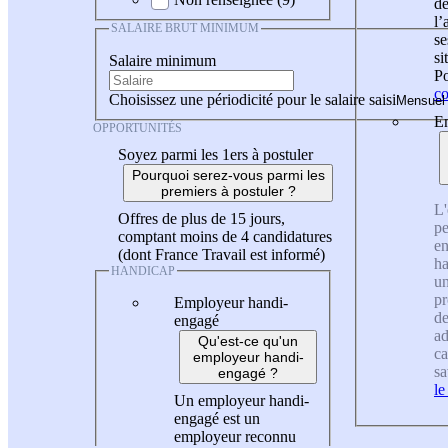
de
l
SALAIRE BRUT MINIMUM
se
si
Salaire minimum
Po
co
Choisissez une périodicité pour le salaire saisi
En
OPPORTUNITÉS
Soyez parmi les 1ers à postuler
Pourquoi serez-vous parmi les
premiers à postuler ?
L'
Offres de plus de 15 jours,
pe
comptant moins de 4 candidatures
en
(dont France Travail est informé)
ha
HANDICAP
un
pr
Employeur handi-
de
engagé
ad
Qu'est-ce qu'un
ca
employeur handi-
sa
engagé ?
le
Un employeur handi-
engagé est un
employeur reconnu