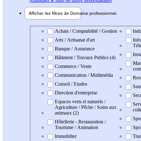
Appliquer
le filtre de durée hebdomadaire
Afficher les filtres de
Domaine pro
fessionnel
Domaine professionel
Achats / Comptabilité / Gestion
Indu
Arts / Artisanat d'art
Info
Tél
Banque / Assurance
Inst
Bâtiment / Travaux Publics (4)
Mark
Commerce / Vente
com
Communication / Multimédia
Res
Conseil / Etudes
San
Direction d'entreprise
Secr
Espaces verts et naturels /
Serv
Agriculture / Pêche / Soins aux
coll
animaux (2)
Spe
Hôtellerie - Restauration /
Tourisme / Animation
Spo
Immobilier
Tran