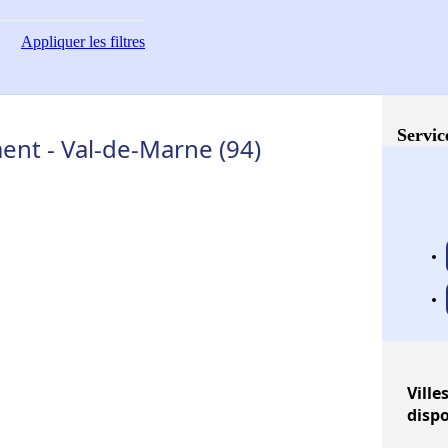
Appliquer
les filtres
Servic
nt - Val-de-Marne (94)
Ville
disp