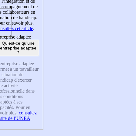
 l’intégration et de
’accompagnement de
s collaborateurs en
tuation de handicap.
ur en savoir plus,
nsultez cet article
.
treprise adaptée
Qu'est-ce qu'une
entreprise adaptée
?
entreprise adaptée
rmet à un travailleur
 situation de
ndicap d'exercer
e activité
ofessionnelle dans
s conditions
aptées à ses
pacités. Pour en
voir plus,
consultez
 site de l’UNEA
.