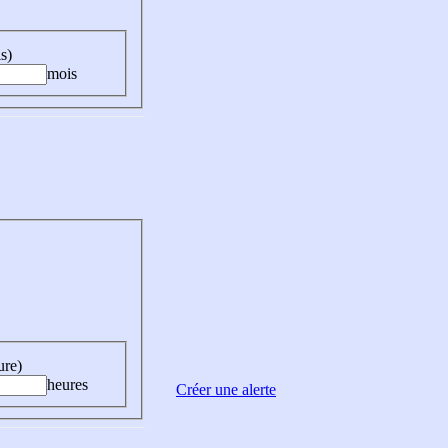
s)
mois
ure)
heures
Créer une alerte