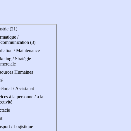
strie (21)
rmatique /
écommunication (3)
allation / Maintenance
eting / Stratégie
merciale
sources Humaines
té
étariat / Assistanat
ices à la personne / à la
ectivité
ctacle
rt
sport / Logistique