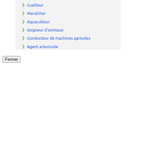
Fermer
Fermer
le détail de l'offre
/
Offre
sur
Offre précéden