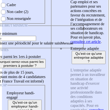
Cap emploi et ses
Cadre
partenaires pour ses
actions concrètes en
Non cadre (2)
faveur du recrutement,
Non renseignée
de l’intégration et de
l’accompagnement de
IRE BRUT MINIMUM
ses collaborateurs en
situation de handicap.
re minimum
Pour en savoir plus,
consultez cet article
.
ssez une périodicité pour le salaire saisi
Entreprise adaptée
NITÉS
Qu'est-ce qu'une
z parmi les 1ers à postuler
entreprise adaptée
?
urquoi serez-vous parmi les
premiers à postuler ?
L'entreprise adaptée
es de plus de 15 jours,
permet à un travailleur
tant moins de 4 candidatures
en situation de
t France Travail est informé)
handicap d'exercer
ICAP
une activité
professionnelle dans
Employeur handi-
des conditions
engagé
adaptées à ses
Qu'est-ce qu'un
capacités. Pour en
employeur handi-
savoir plus,
consultez