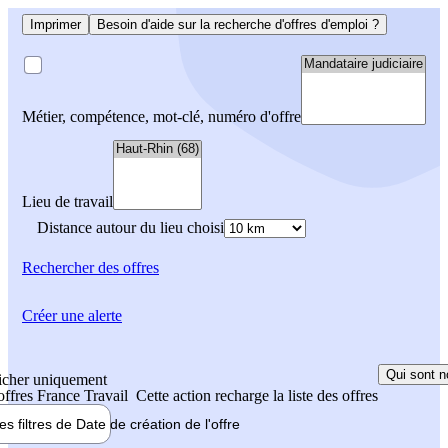
Imprimer
Besoin d'aide sur la recherche d'offres d'emploi ?
Métier, compétence, mot-clé, numéro d'offre
Lieu de travail
Distance autour du lieu choisi
Rechercher
des offres
Créer une alerte
Qui sont n
icher uniquement
 offres France Travail
Cette action recharge la liste des offres
les filtres de
Date de création
de l'offre