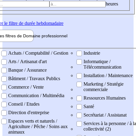
heures
er
le filtre de durée hebdomadaire
les filtres de
Domaine pro
fessionnel
ne professionel
Achats / Comptabilité / Gestion
Industrie
Arts / Artisanat d'art
Informatique /
Télécommunication
Banque / Assurance
Installation / Maintenance
Bâtiment / Travaux Publics
Marketing / Stratégie
Commerce / Vente
commerciale
Communication / Multimédia
Ressources Humaines
Conseil / Etudes
Santé
Direction d'entreprise
Secrétariat / Assistanat
Espaces verts et naturels /
Services à la personne / à l
Agriculture / Pêche / Soins aux
collectivité (2)
animaux