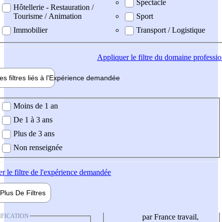
Spectacle
Hôtellerie - Restauration /
Tourisme / Animation
Sport
Immobilier
Transport / Logistique
Appliquer
le filtre du domaine professi
es filtres liés à l'
Expérience
demandée
ience demandée
Moins de 1 an
De 1 à 3 ans
Plus de 3 ans
Non renseignée
er
le filtre de l'expérience demandée
Plus De
Filtres
IFICATION
par France travail,