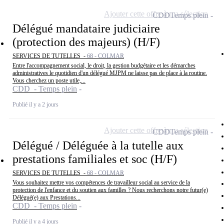
Ajouter cette offre à ma sélection
CDD
Temps plein
Délégué mandataire judiciaire
(protection des majeurs) (H/F)
SERVICES DE TUTELLES -
68 - COLMAR
Entre l'accompagnement social, le droit, la gestion budgétaire et les démarches
administratives le quotidien d'un délégué MJPM ne laisse pas de place à la routine.
Vous cherchez un poste utile,...
CDD - Temps plein
Publié il y a 2 jours
Ajouter cette offre à ma sélection
CDD
Temps plein
Délégué / Déléguée à la tutelle aux
prestations familiales et soc (H/F)
SERVICES DE TUTELLES -
68 - COLMAR
Vous souhaitez mettre vos compétences de travailleur social au service de la
protection de l'enfance et du soutien aux familles ? Nous recherchons notre futur(e)
Délégué(e) aux Prestations...
CDD - Temps plein
Publié il y a 4 jours