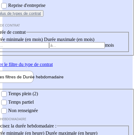
Reprise d'entreprise
plus
de types de contrat
 DE CONTRAT
ée de contrat
ée minimale (en mois)
Durée maximale (en mois)
mois
er
le filtre du type de contrat
les filtres de
Durée hebdo
madaire
 hebdomadaire
Temps plein (2)
Temps partiel
Non renseignée
 HEBDOMADAIRE
cisez la durée hebdomadaire :
ée minimale (en heure)
Durée maximale (en heure)