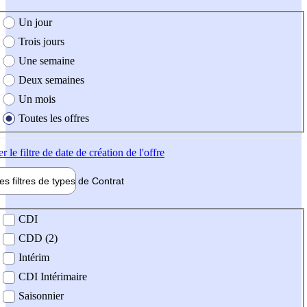
e création de l'offre
Un jour
Trois jours
Une semaine
Deux semaines
Un mois
Toutes les offres
er
le filtre de date de création de l'offre
les filtres de types de
Contrat
de contrat
CDI
CDD (2)
Intérim
CDI Intérimaire
Saisonnier