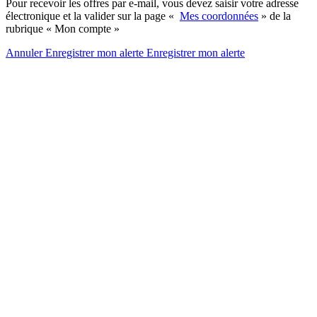
Pour recevoir les offres par e-mail, vous devez saisir votre adresse
électronique et la valider sur la page «
Mes coordonnées
» de la
rubrique « Mon compte »
Annuler
Enregistrer mon alerte
Enregistrer
mon alerte