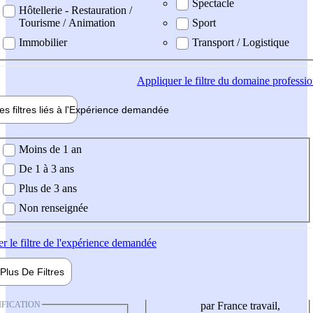
Spectacle
Hôtellerie - Restauration /
Tourisme / Animation
Sport
Immobilier
Transport / Logistique
Appliquer
le filtre du domaine professi
es filtres liés à l'
Expérience
demandée
ience demandée
Moins de 1 an
De 1 à 3 ans
Plus de 3 ans
Non renseignée
er
le filtre de l'expérience demandée
Plus De
Filtres
IFICATION
par France travail,