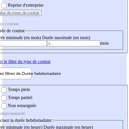
Reprise d'entreprise
plus
de types de contrat
 DE CONTRAT
ée de contrat
ée minimale (en mois)
Durée maximale (en mois)
mois
er
le filtre du type de contrat
les filtres de
Durée hebdo
madaire
 hebdomadaire
Temps plein
Temps partiel
Non renseignée
 HEBDOMADAIRE
cisez la durée hebdomadaire :
ée minimale (en heure)
Durée maximale (en heure)