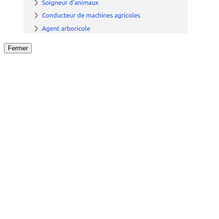
Fermer
Fermer
le détail de l'offre
/
Offre
sur
Offre précéden