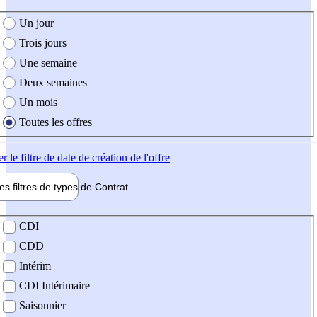
e création de l'offre
Un jour
Trois jours
Une semaine
Deux semaines
Un mois
Toutes les offres
er
le filtre de date de création de l'offre
les filtres de types de
Contrat
de contrat
CDI
CDD
Intérim
CDI Intérimaire
Saisonnier