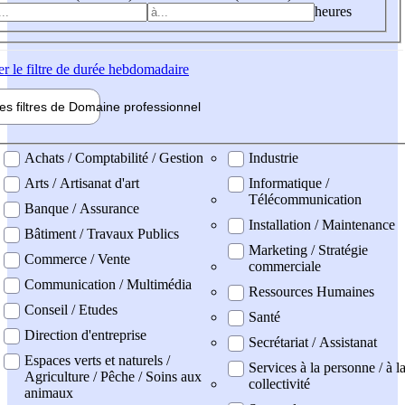
heures
er
le filtre de durée hebdomadaire
les filtres de
Domaine pro
fessionnel
ne professionel
Achats / Comptabilité / Gestion
Industrie
Arts / Artisanat d'art
Informatique /
Télécommunication
Banque / Assurance
Installation / Maintenance
Bâtiment / Travaux Publics
Marketing / Stratégie
Commerce / Vente
commerciale
Communication / Multimédia
Ressources Humaines
Conseil / Etudes
Santé
Direction d'entreprise
Secrétariat / Assistanat
Espaces verts et naturels /
Services à la personne / à l
Agriculture / Pêche / Soins aux
collectivité
animaux