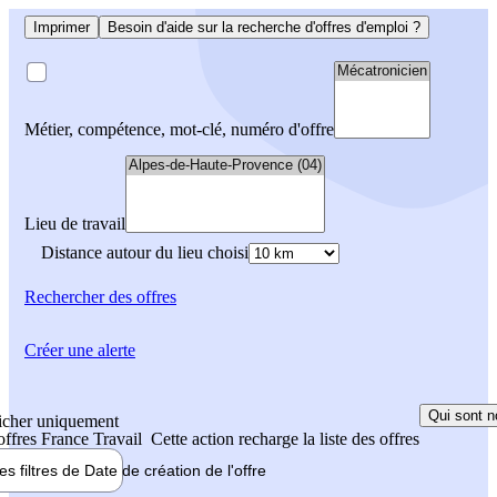
Imprimer
Besoin d'aide sur la recherche d'offres d'emploi ?
Métier, compétence, mot-clé, numéro d'offre
Lieu de travail
Distance autour du lieu choisi
Rechercher
des offres
Créer une alerte
Qui sont n
icher uniquement
 offres France Travail
Cette action recharge la liste des offres
les filtres de
Date de création
de l'offre