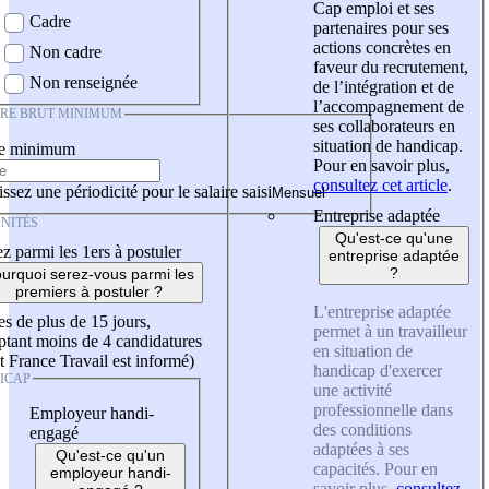
Cap emploi et ses
Cadre
partenaires pour ses
actions concrètes en
Non cadre
faveur du recrutement,
Non renseignée
de l’intégration et de
l’accompagnement de
IRE BRUT MINIMUM
ses collaborateurs en
situation de handicap.
re minimum
Pour en savoir plus,
consultez cet article
.
ssez une périodicité pour le salaire saisi
Entreprise adaptée
NITÉS
Qu'est-ce qu'une
z parmi les 1ers à postuler
entreprise adaptée
?
urquoi serez-vous parmi les
premiers à postuler ?
L'entreprise adaptée
es de plus de 15 jours,
permet à un travailleur
tant moins de 4 candidatures
en situation de
t France Travail est informé)
handicap d'exercer
ICAP
une activité
professionnelle dans
Employeur handi-
des conditions
engagé
adaptées à ses
Qu'est-ce qu'un
capacités. Pour en
employeur handi-
savoir plus,
consultez