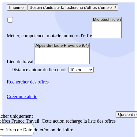
Imprimer
Besoin d'aide sur la recherche d'offres d'emploi ?
Métier, compétence, mot-clé, numéro d'offre
Lieu de travail
Distance autour du lieu choisi
Rechercher
des offres
Créer une alerte
Qui sont n
icher uniquement
 offres France Travail
Cette action recharge la liste des offres
les filtres de
Date de création
de l'offre