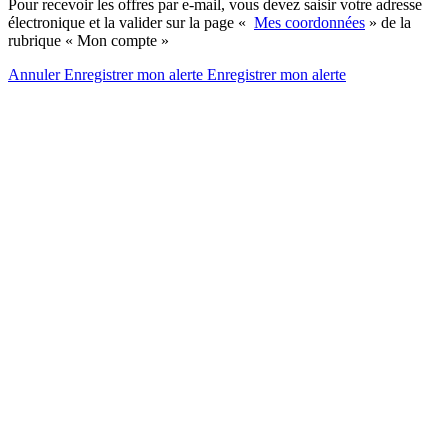
Pour recevoir les offres par e-mail, vous devez saisir votre adresse
électronique et la valider sur la page «
Mes coordonnées
» de la
rubrique « Mon compte »
Annuler
Enregistrer mon alerte
Enregistrer
mon alerte