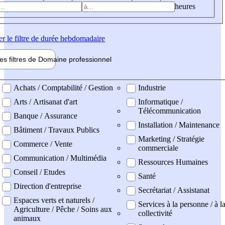
heures
er
le filtre de durée hebdomadaire
les filtres de
Domaine pro
fessionnel
ne professionel
Achats / Comptabilité / Gestion
Industrie
Arts / Artisanat d'art
Informatique /
Télécommunication
Banque / Assurance
Installation / Maintenance
Bâtiment / Travaux Publics
Marketing / Stratégie
Commerce / Vente
commerciale
Communication / Multimédia
Ressources Humaines
Conseil / Etudes
Santé
Direction d'entreprise
Secrétariat / Assistanat
Espaces verts et naturels /
Services à la personne / à l
Agriculture / Pêche / Soins aux
collectivité
animaux