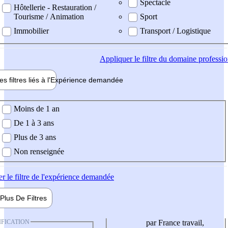
Spectacle
Hôtellerie - Restauration /
Tourisme / Animation
Sport
Immobilier
Transport / Logistique
Appliquer
le filtre du domaine professi
es filtres liés à l'
Expérience
demandée
ience demandée
Moins de 1 an
De 1 à 3 ans
Plus de 3 ans
Non renseignée
er
le filtre de l'expérience demandée
Plus De
Filtres
IFICATION
par France travail,