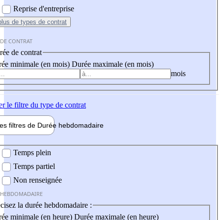
Reprise d'entreprise
plus
de types de contrat
 DE CONTRAT
ée de contrat
ée minimale (en mois)
Durée maximale (en mois)
mois
er
le filtre du type de contrat
les filtres de
Durée hebdo
madaire
 hebdomadaire
Temps plein
Temps partiel
Non renseignée
 HEBDOMADAIRE
cisez la durée hebdomadaire :
ée minimale (en heure)
Durée maximale (en heure)