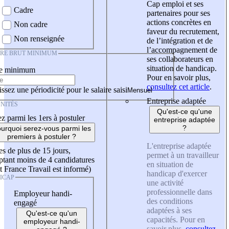
Cap emploi et ses
Cadre
partenaires pour ses
actions concrètes en
Non cadre
faveur du recrutement,
Non renseignée
de l’intégration et de
l’accompagnement de
IRE BRUT MINIMUM
ses collaborateurs en
situation de handicap.
re minimum
Pour en savoir plus,
consultez cet article
.
ssez une périodicité pour le salaire saisi
Entreprise adaptée
NITÉS
Qu'est-ce qu'une
z parmi les 1ers à postuler
entreprise adaptée
?
urquoi serez-vous parmi les
premiers à postuler ?
L'entreprise adaptée
es de plus de 15 jours,
permet à un travailleur
tant moins de 4 candidatures
en situation de
t France Travail est informé)
handicap d'exercer
ICAP
une activité
professionnelle dans
Employeur handi-
des conditions
engagé
adaptées à ses
Qu'est-ce qu'un
capacités. Pour en
employeur handi-
savoir plus,
consultez