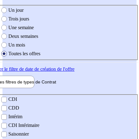
e création de l'offre
Un jour
Trois jours
Une semaine
Deux semaines
Un mois
Toutes les offres
er
le filtre de date de création de l'offre
les filtres de types de
Contrat
de contrat
CDI
CDD
Intérim
CDI Intérimaire
Saisonnier