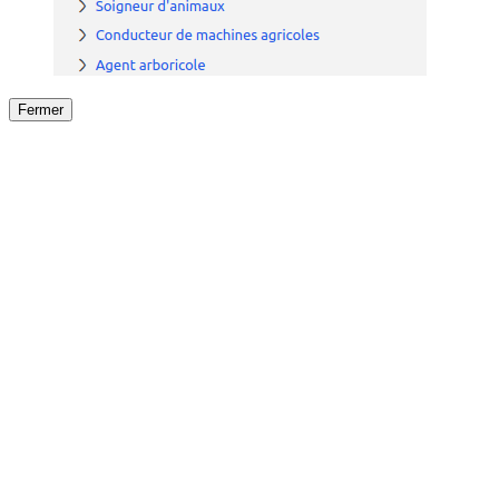
Fermer
Fermer
le détail de l'offre
/
Offre
sur
Offre précéden