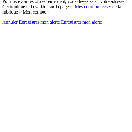
Pour recevoir les offres par e-mail, vous devez saisir votre adresse
électronique et la valider sur la page «
Mes coordonnées
» de la
rubrique « Mon compte »
Annuler
Enregistrer mon alerte
Enregistrer
mon alerte