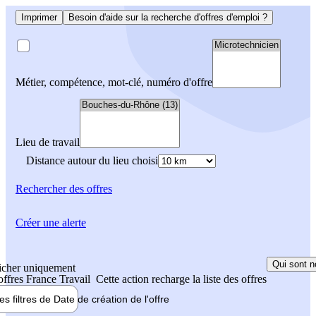
Imprimer
Besoin d'aide sur la recherche d'offres d'emploi ?
Métier, compétence, mot-clé, numéro d'offre
Lieu de travail
Distance autour du lieu choisi
Rechercher
des offres
Créer une alerte
Qui sont n
icher uniquement
 offres France Travail
Cette action recharge la liste des offres
les filtres de
Date de création
de l'offre