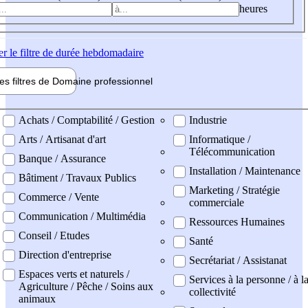
heures
er
le filtre de durée hebdomadaire
les filtres de
Domaine pro
fessionnel
ne professionel
Achats / Comptabilité / Gestion
Industrie
Arts / Artisanat d'art
Informatique /
Télécommunication
Banque / Assurance
Installation / Maintenance
Bâtiment / Travaux Publics
Marketing / Stratégie
Commerce / Vente
commerciale
Communication / Multimédia
Ressources Humaines
Conseil / Etudes
Santé
Direction d'entreprise
Secrétariat / Assistanat
Espaces verts et naturels /
Services à la personne / à l
Agriculture / Pêche / Soins aux
collectivité
animaux