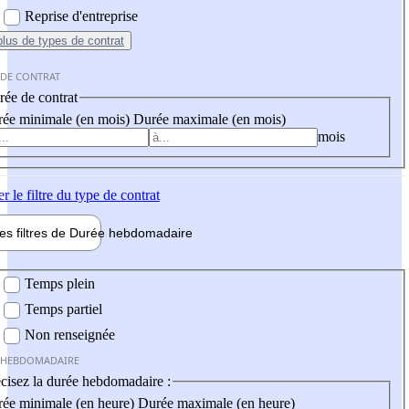
Reprise d'entreprise
plus
de types de contrat
 DE CONTRAT
ée de contrat
ée minimale (en mois)
Durée maximale (en mois)
mois
er
le filtre du type de contrat
les filtres de
Durée hebdo
madaire
 hebdomadaire
Temps plein
Temps partiel
Non renseignée
 HEBDOMADAIRE
cisez la durée hebdomadaire :
ée minimale (en heure)
Durée maximale (en heure)