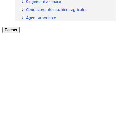
Fermer
Fermer
le détail de l'offre
/
Offre
sur
Offre précéden