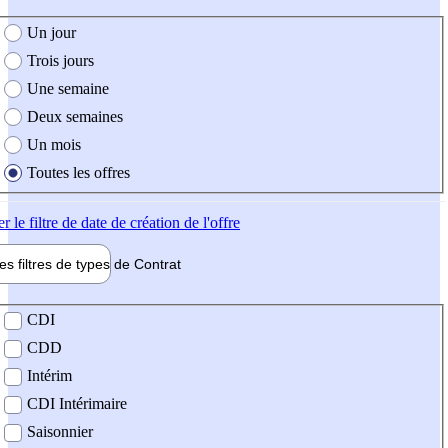
e création de l'offre
Un jour
Trois jours
Une semaine
Deux semaines
Un mois
Toutes les offres
er
le filtre de date de création de l'offre
les filtres de types de
Contrat
de contrat
CDI
CDD
Intérim
CDI Intérimaire
Saisonnier