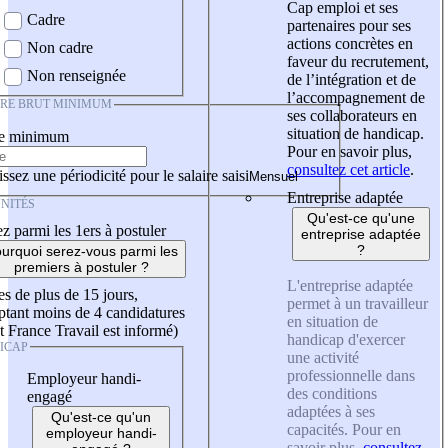
Cap emploi et ses
Cadre
partenaires pour ses
actions concrètes en
Non cadre
faveur du recrutement,
Non renseignée
de l’intégration et de
l’accompagnement de
IRE BRUT MINIMUM
ses collaborateurs en
situation de handicap.
re minimum
Pour en savoir plus,
consultez cet article
.
ssez une périodicité pour le salaire saisi
Entreprise adaptée
NITÉS
Qu'est-ce qu'une
z parmi les 1ers à postuler
entreprise adaptée
?
urquoi serez-vous parmi les
premiers à postuler ?
L'entreprise adaptée
es de plus de 15 jours,
permet à un travailleur
tant moins de 4 candidatures
en situation de
t France Travail est informé)
handicap d'exercer
ICAP
une activité
professionnelle dans
Employeur handi-
des conditions
engagé
adaptées à ses
Qu'est-ce qu'un
capacités. Pour en
employeur handi-
savoir plus,
consultez