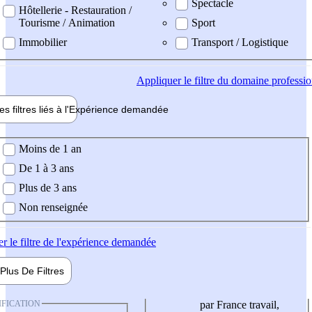
Spectacle
Hôtellerie - Restauration /
Tourisme / Animation
Sport
Immobilier
Transport / Logistique
Appliquer
le filtre du domaine professi
es filtres liés à l'
Expérience
demandée
ience demandée
Moins de 1 an
De 1 à 3 ans
Plus de 3 ans
Non renseignée
er
le filtre de l'expérience demandée
Plus De
Filtres
IFICATION
par France travail,