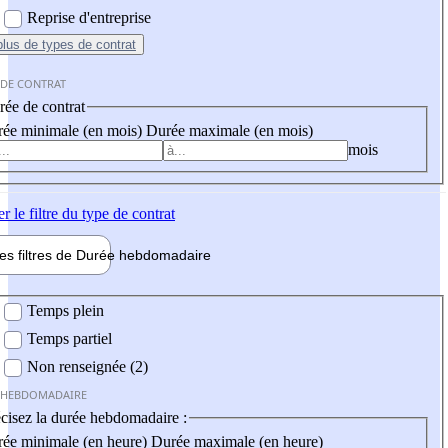
Reprise d'entreprise
plus
de types de contrat
 DE CONTRAT
ée de contrat
ée minimale (en mois)
Durée maximale (en mois)
mois
er
le filtre du type de contrat
les filtres de
Durée hebdo
madaire
 hebdomadaire
Temps plein
Temps partiel
Non renseignée (2)
 HEBDOMADAIRE
cisez la durée hebdomadaire :
ée minimale (en heure)
Durée maximale (en heure)