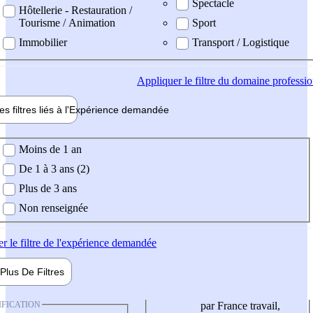
Spectacle
Hôtellerie - Restauration /
Tourisme / Animation
Sport
Immobilier
Transport / Logistique
Appliquer
le filtre du domaine professi
es filtres liés à l'
Expérience
demandée
ience demandée
Moins de 1 an
De 1 à 3 ans (2)
Plus de 3 ans
Non renseignée
er
le filtre de l'expérience demandée
Plus De
Filtres
IFICATION
par France travail,