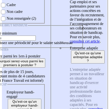
Cap emploi et ses
Cadre
partenaires pour ses
actions concrètes en
Non cadre
faveur du recrutement,
Non renseignée (2)
de l’intégration et de
l’accompagnement de
IRE BRUT MINIMUM
ses collaborateurs en
situation de handicap.
re minimum
Pour en savoir plus,
consultez cet article
.
ssez une périodicité pour le salaire saisi
Entreprise adaptée
NITÉS
Qu'est-ce qu'une
z parmi les 1ers à postuler
entreprise adaptée
?
urquoi serez-vous parmi les
premiers à postuler ?
L'entreprise adaptée
es de plus de 15 jours,
permet à un travailleur
tant moins de 4 candidatures
en situation de
t France Travail est informé)
handicap d'exercer
ICAP
une activité
professionnelle dans
Employeur handi-
des conditions
engagé
adaptées à ses
Qu'est-ce qu'un
capacités. Pour en
employeur handi-
savoir plus,
consultez