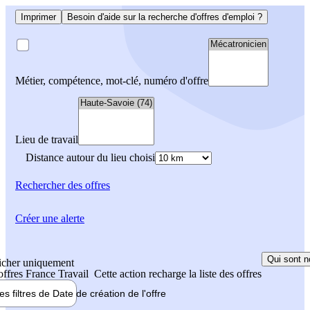
Imprimer
Besoin d'aide sur la recherche d'offres d'emploi ?
Métier, compétence, mot-clé, numéro d'offre
Lieu de travail
Distance autour du lieu choisi
Rechercher
des offres
Créer une alerte
Qui sont n
icher uniquement
 offres France Travail
Cette action recharge la liste des offres
les filtres de
Date de création
de l'offre