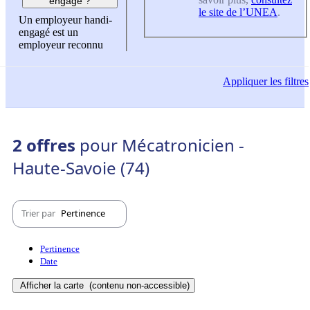
engagé ?
le site de l’UNEA
.
Un employeur handi-
engagé est un
employeur reconnu
Appliquer
les filtres
2 offres
pour Mécatronicien -
Haute-Savoie (74)
Trier par
Pertinence
Pertinence
Date
Afficher la carte
(contenu non-accessible)