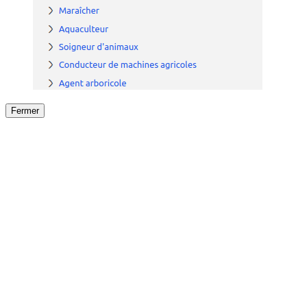
Fermer
Fermer
le détail de l'offre
/
Offre
sur
Offre précéden