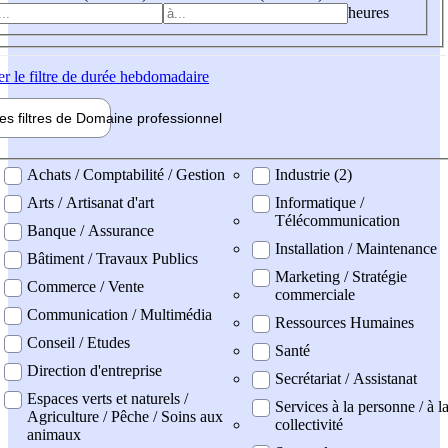
heures
er
le filtre de durée hebdomadaire
les filtres de
Domaine pro
fessionnel
ne professionel
Achats / Comptabilité / Gestion
Industrie (2)
Arts / Artisanat d'art
Informatique /
Télécommunication
Banque / Assurance
Installation / Maintenance
Bâtiment / Travaux Publics
Marketing / Stratégie
Commerce / Vente
commerciale
Communication / Multimédia
Ressources Humaines
Conseil / Etudes
Santé
Direction d'entreprise
Secrétariat / Assistanat
Espaces verts et naturels /
Services à la personne / à l
Agriculture / Pêche / Soins aux
collectivité
animaux