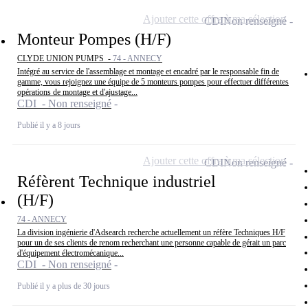
Ajouter cette offre à ma sélection
CDI
Non renseigné
Monteur Pompes (H/F)
CLYDE UNION PUMPS -
74 - ANNECY
Intégré au service de l'assemblage et montage et encadré par le responsable fin de
gamme, vous rejoignez une équipe de 5 monteurs pompes pour effectuer différentes
opérations de montage et d'ajustage...
CDI - Non renseigné
Publié il y a 8 jours
Ajouter cette offre à ma sélection
CDI
Non renseigné
Réfèrent Technique industriel
(H/F)
74 - ANNECY
La division ingénierie d'Adsearch recherche actuellement un réfère Techniques H/F
pour un de ses clients de renom recherchant une personne capable de gérait un parc
d'équipement électromécanique...
CDI - Non renseigné
Publié il y a plus de 30 jours