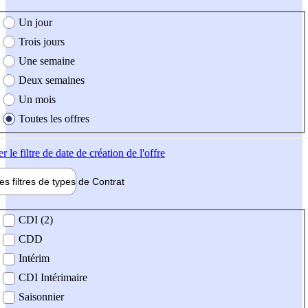
e création de l'offre
Un jour
Trois jours
Une semaine
Deux semaines
Un mois
Toutes les offres
er
le filtre de date de création de l'offre
les filtres de types de
Contrat
de contrat
CDI (2)
CDD
Intérim
CDI Intérimaire
Saisonnier