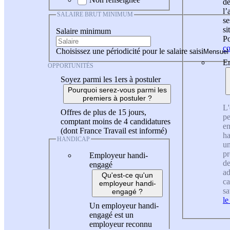
de
l
SALAIRE BRUT MINIMUM
se
si
Salaire minimum
Po
co
Choisissez une périodicité pour le salaire saisi
En
OPPORTUNITÉS
Soyez parmi les 1ers à postuler
Pourquoi serez-vous parmi les
premiers à postuler ?
L'
Offres de plus de 15 jours,
pe
comptant moins de 4 candidatures
en
(dont France Travail est informé)
ha
HANDICAP
un
pr
Employeur handi-
de
engagé
ad
Qu'est-ce qu'un
ca
employeur handi-
sa
engagé ?
le
Un employeur handi-
engagé est un
employeur reconnu