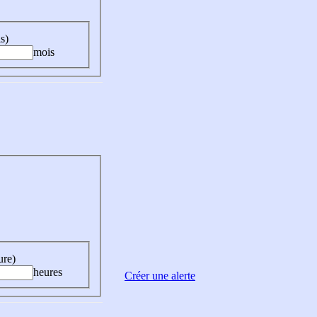
s)
mois
ure)
heures
Créer une alerte