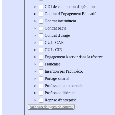
CDI de chantier ou d'opération
Contrat d'Engagement Educatif
Contrat intermittent
Contrat pacte
Contrat d'usage
CUI - CAE
CUI - CIE
Engagement à servir dans la réserve
Franchise
Insertion par l'activ.éco.
Portage salarial
Profession commerciale
Profession libérale
Reprise d'entreprise
Voir plus
de types de contrat