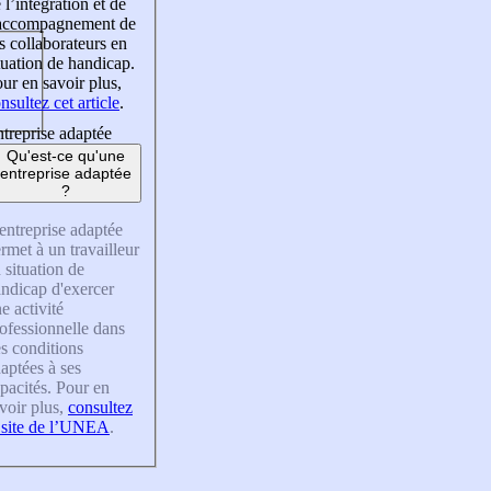
 l’intégration et de
’accompagnement de
s collaborateurs en
tuation de handicap.
ur en savoir plus,
nsultez cet article
.
treprise adaptée
Qu'est-ce qu'une
entreprise adaptée
?
entreprise adaptée
rmet à un travailleur
 situation de
ndicap d'exercer
e activité
ofessionnelle dans
s conditions
aptées à ses
pacités. Pour en
voir plus,
consultez
 site de l’UNEA
.