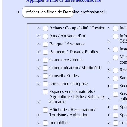
Appliquer
le filtre de durée hebdomadaire
Afficher les filtres de
Domaine pro
fessionnel
Domaine professionel
Achats / Comptabilité / Gestion
Indu
Arts / Artisanat d'art
Info
Tél
Banque / Assurance
Inst
Bâtiment / Travaux Publics
Mark
Commerce / Vente
com
Communication / Multimédia
Res
Conseil / Etudes
San
Direction d'entreprise
Secr
Espaces verts et naturels /
Serv
Agriculture / Pêche / Soins aux
coll
animaux
Spe
Hôtellerie - Restauration /
Tourisme / Animation
Spo
Immobilier
Tran