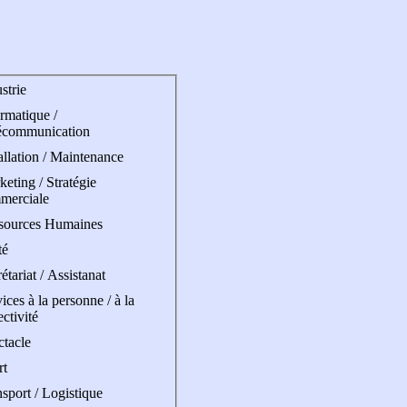
strie
rmatique /
écommunication
allation / Maintenance
eting / Stratégie
merciale
sources Humaines
té
étariat / Assistanat
ices à la personne / à la
ectivité
ctacle
rt
sport / Logistique