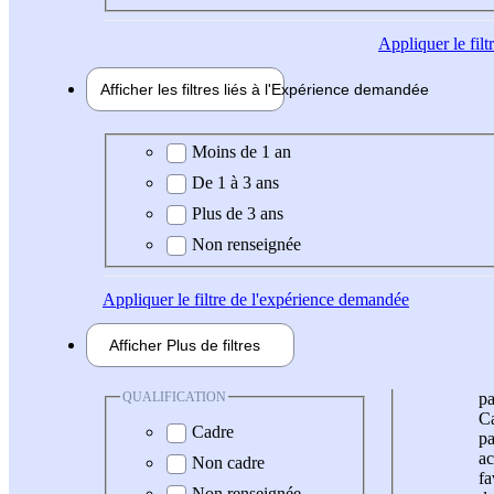
Appliquer
le fil
Afficher les filtres liés à l'
Expérience
demandée
Expérience demandée
Moins de 1 an
De 1 à 3 ans
Plus de 3 ans
Non renseignée
Appliquer
le filtre de l'expérience demandée
Afficher
Plus de
filtres
QUALIFICATION
pa
Ca
Cadre
pa
ac
Non cadre
fa
Non renseignée