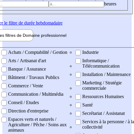
heures
er
le filtre de durée hebdomadaire
les filtres de
Domaine pro
fessionnel
ne professionel
Achats / Comptabilité / Gestion
Industrie
Arts / Artisanat d'art
Informatique /
Télécommunication
Banque / Assurance
Installation / Maintenance
Bâtiment / Travaux Publics
Marketing / Stratégie
Commerce / Vente
commerciale
Communication / Multimédia
Ressources Humaines
Conseil / Etudes
Santé
Direction d'entreprise
Secrétariat / Assistanat
Espaces verts et naturels /
Services à la personne / à l
Agriculture / Pêche / Soins aux
collectivité
animaux