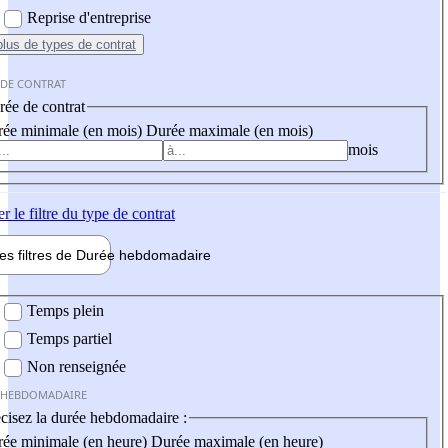
Reprise d'entreprise
plus
de types de contrat
 DE CONTRAT
ée de contrat
ée minimale (en mois)
Durée maximale (en mois)
mois
er
le filtre du type de contrat
les filtres de
Durée hebdo
madaire
 hebdomadaire
Temps plein
Temps partiel
Non renseignée
 HEBDOMADAIRE
cisez la durée hebdomadaire :
ée minimale (en heure)
Durée maximale (en heure)