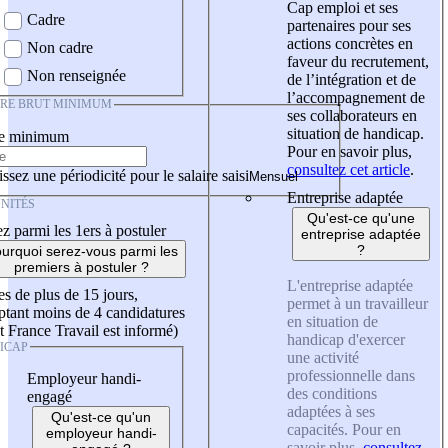
Cap emploi et ses
Cadre
partenaires pour ses
actions concrètes en
Non cadre
faveur du recrutement,
Non renseignée
de l’intégration et de
l’accompagnement de
IRE BRUT MINIMUM
ses collaborateurs en
situation de handicap.
re minimum
Pour en savoir plus,
consultez cet article
.
ssez une périodicité pour le salaire saisi
Entreprise adaptée
NITÉS
Qu'est-ce qu'une
z parmi les 1ers à postuler
entreprise adaptée
?
urquoi serez-vous parmi les
premiers à postuler ?
L'entreprise adaptée
es de plus de 15 jours,
permet à un travailleur
tant moins de 4 candidatures
en situation de
t France Travail est informé)
handicap d'exercer
ICAP
une activité
professionnelle dans
Employeur handi-
des conditions
engagé
adaptées à ses
Qu'est-ce qu'un
capacités. Pour en
employeur handi-
savoir plus,
consultez