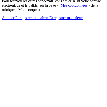
Pour recevoir les offres par e-mail, vous devez saisir votre adresse
électronique et la valider sur la page «
Mes coordonnées
» de la
rubrique « Mon compte »
Annuler
Enregistrer mon alerte
Enregistrer
mon alerte