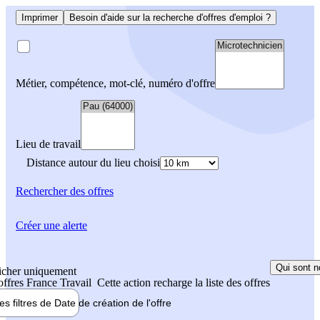
Imprimer
Besoin d'aide sur la recherche d'offres d'emploi ?
Métier, compétence, mot-clé, numéro d'offre
Lieu de travail
Distance autour du lieu choisi
Rechercher
des offres
Créer une alerte
Qui sont n
icher uniquement
 offres France Travail
Cette action recharge la liste des offres
les filtres de
Date de création
de l'offre