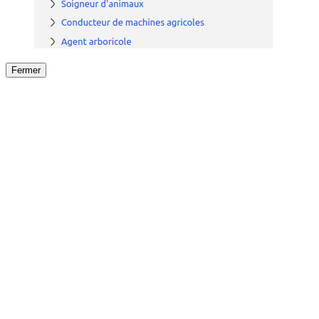
Fermer
Fermer
le détail de l'offre
/
Offre
sur
Offre précéden