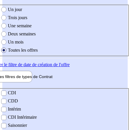
e création de l'offre
Un jour
Trois jours
Une semaine
Deux semaines
Un mois
Toutes les offres
er
le filtre de date de création de l'offre
les filtres de types de
Contrat
de contrat
CDI
CDD
Intérim
CDI Intérimaire
Saisonnier