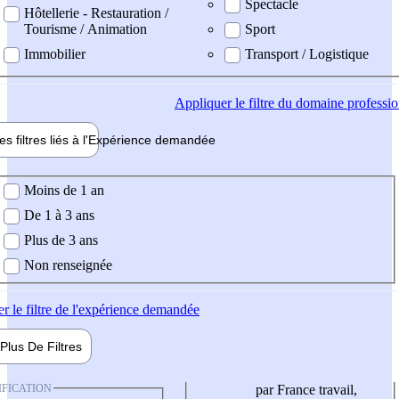
Spectacle
Hôtellerie - Restauration /
Tourisme / Animation
Sport
Immobilier
Transport / Logistique
Appliquer
le filtre du domaine professi
es filtres liés à l'
Expérience
demandée
ience demandée
Moins de 1 an
De 1 à 3 ans
Plus de 3 ans
Non renseignée
er
le filtre de l'expérience demandée
Plus De
Filtres
IFICATION
par France travail,