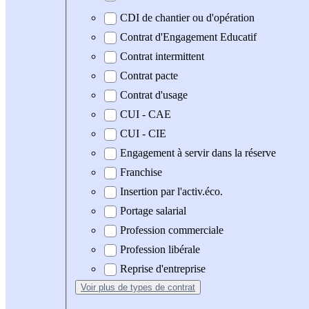
CDI de chantier ou d'opération
Contrat d'Engagement Educatif
Contrat intermittent
Contrat pacte
Contrat d'usage
CUI - CAE
CUI - CIE
Engagement à servir dans la réserve
Franchise
Insertion par l'activ.éco.
Portage salarial
Profession commerciale
Profession libérale
Reprise d'entreprise
Voir plus
de types de contrat