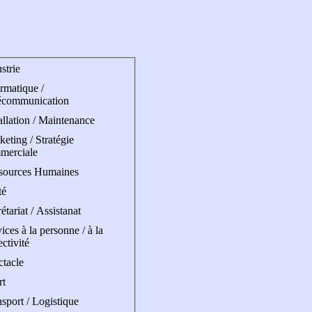
strie
rmatique /
écommunication
allation / Maintenance
eting / Stratégie
merciale
sources Humaines
té
étariat / Assistanat
ices à la personne / à la
ectivité
ctacle
rt
sport / Logistique