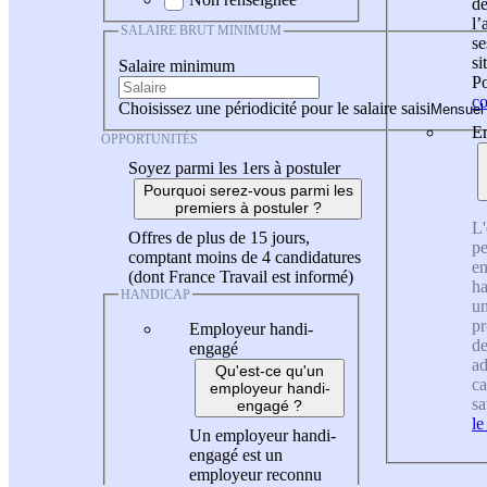
de
l
SALAIRE BRUT MINIMUM
se
si
Salaire minimum
Po
co
Choisissez une périodicité pour le salaire saisi
En
OPPORTUNITÉS
Soyez parmi les 1ers à postuler
Pourquoi serez-vous parmi les
premiers à postuler ?
L'
Offres de plus de 15 jours,
pe
comptant moins de 4 candidatures
en
(dont France Travail est informé)
ha
HANDICAP
un
pr
Employeur handi-
de
engagé
ad
Qu'est-ce qu'un
ca
employeur handi-
sa
engagé ?
le
Un employeur handi-
engagé est un
employeur reconnu