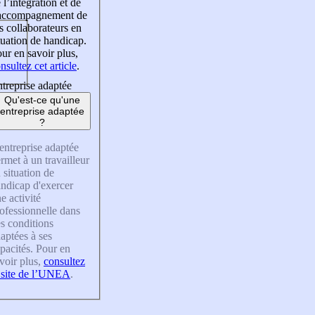
 l’intégration et de
’accompagnement de
s collaborateurs en
tuation de handicap.
ur en savoir plus,
nsultez cet article
.
treprise adaptée
Qu'est-ce qu'une
entreprise adaptée
?
entreprise adaptée
rmet à un travailleur
 situation de
ndicap d'exercer
e activité
ofessionnelle dans
s conditions
aptées à ses
pacités. Pour en
voir plus,
consultez
 site de l’UNEA
.