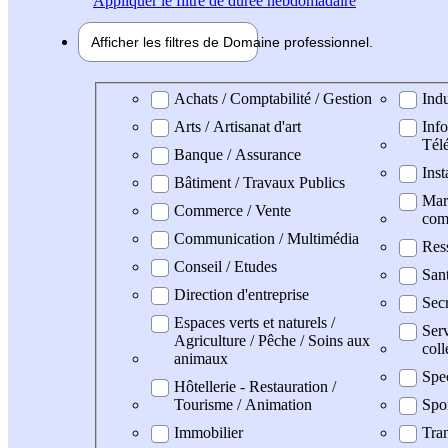
Appliquer
le filtre de durée hebdomadaire
Afficher les filtres de
Domaine pro
fessionnel
Domaine professionel
Achats / Comptabilité / Gestion
Indu
Arts / Artisanat d'art
Info
Tél
Banque / Assurance
Inst
Bâtiment / Travaux Publics
Mark
Commerce / Vente
com
Communication / Multimédia
Res
Conseil / Etudes
San
Direction d'entreprise
Secr
Espaces verts et naturels /
Serv
Agriculture / Pêche / Soins aux
coll
animaux
Spe
Hôtellerie - Restauration /
Tourisme / Animation
Spo
Immobilier
Tran