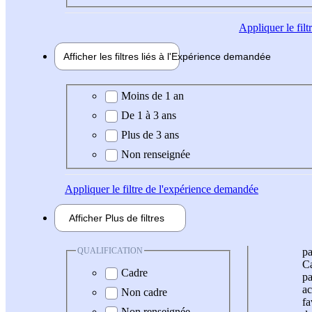
Appliquer
le fil
Afficher les filtres liés à l'
Expérience
demandée
Expérience demandée
Moins de 1 an
De 1 à 3 ans
Plus de 3 ans
Non renseignée
Appliquer
le filtre de l'expérience demandée
Afficher
Plus de
filtres
QUALIFICATION
pa
Ca
Cadre
pa
ac
Non cadre
fa
Non renseignée