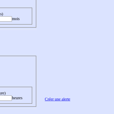
s)
mois
ure)
heures
Créer une alerte