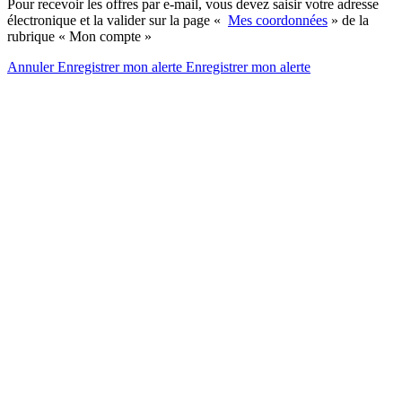
Pour recevoir les offres par e-mail, vous devez saisir votre adresse
électronique et la valider sur la page «
Mes coordonnées
» de la
rubrique « Mon compte »
Annuler
Enregistrer mon alerte
Enregistrer
mon alerte