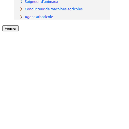
Fermer
Fermer
le détail de l'offre
/
Offre
sur
Offre précéden