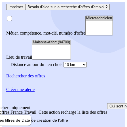
Imprimer
Besoin d'aide sur la recherche d'offres d'emploi ?
Métier, compétence, mot-clé, numéro d'offre
Lieu de travail
Distance autour du lieu choisi
Rechercher
des offres
Créer une alerte
Qui sont n
icher uniquement
 offres France Travail
Cette action recharge la liste des offres
les filtres de
Date de création
de l'offre