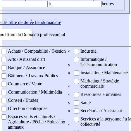
heures
er
le filtre de durée hebdomadaire
les filtres de
Domaine pro
fessionnel
ne professionel
Achats / Comptabilité / Gestion
Industrie
Arts / Artisanat d'art
Informatique /
Télécommunication
Banque / Assurance
Installation / Maintenance
Bâtiment / Travaux Publics
Marketing / Stratégie
Commerce / Vente
commerciale
Communication / Multimédia
Ressources Humaines
Conseil / Etudes
Santé
Direction d'entreprise
Secrétariat / Assistanat
Espaces verts et naturels /
Services à la personne / à l
Agriculture / Pêche / Soins aux
collectivité
animaux