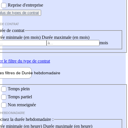
Reprise d'entreprise
plus
de types de contrat
 DE CONTRAT
ée de contrat
ée minimale (en mois)
Durée maximale (en mois)
mois
er
le filtre du type de contrat
les filtres de
Durée hebdo
madaire
 hebdomadaire
Temps plein
Temps partiel
Non renseignée
 HEBDOMADAIRE
cisez la durée hebdomadaire :
ée minimale (en heure)
Durée maximale (en heure)