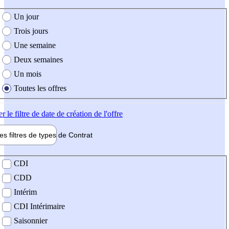
e création de l'offre
Un jour
Trois jours
Une semaine
Deux semaines
Un mois
Toutes les offres
er
le filtre de date de création de l'offre
les filtres de types de
Contrat
de contrat
CDI
CDD
Intérim
CDI Intérimaire
Saisonnier