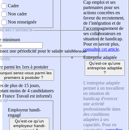
Cap emploi et ses
Cadre
partenaires pour ses
actions concrètes en
Non cadre
faveur du recrutement,
Non renseignée
de l’intégration et de
l’accompagnement de
IRE BRUT MINIMUM
ses collaborateurs en
situation de handicap.
re minimum
Pour en savoir plus,
consultez cet article
.
ssez une périodicité pour le salaire saisi
Entreprise adaptée
NITÉS
Qu'est-ce qu'une
z parmi les 1ers à postuler
entreprise adaptée
?
urquoi serez-vous parmi les
premiers à postuler ?
L'entreprise adaptée
es de plus de 15 jours,
permet à un travailleur
tant moins de 4 candidatures
en situation de
t France Travail est informé)
handicap d'exercer
ICAP
une activité
professionnelle dans
Employeur handi-
des conditions
engagé
adaptées à ses
Qu'est-ce qu'un
capacités. Pour en
employeur handi-
savoir plus,
consultez