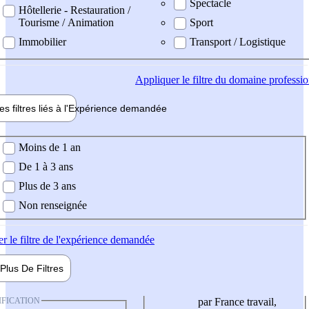
Spectacle
Hôtellerie - Restauration /
Tourisme / Animation
Sport
Immobilier
Transport / Logistique
Appliquer
le filtre du domaine professi
es filtres liés à l'
Expérience
demandée
ience demandée
Moins de 1 an
De 1 à 3 ans
Plus de 3 ans
Non renseignée
er
le filtre de l'expérience demandée
Plus De
Filtres
IFICATION
par France travail,