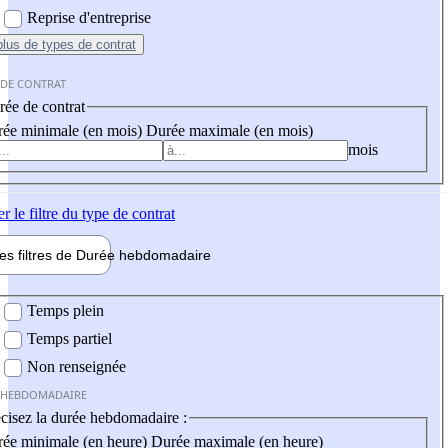
Reprise d'entreprise
plus
de types de contrat
 DE CONTRAT
ée de contrat
ée minimale (en mois)
Durée maximale (en mois)
mois
er
le filtre du type de contrat
les filtres de
Durée hebdo
madaire
 hebdomadaire
Temps plein
Temps partiel
Non renseignée
 HEBDOMADAIRE
cisez la durée hebdomadaire :
ée minimale (en heure)
Durée maximale (en heure)