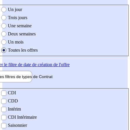
e création de l'offre
Un jour
Trois jours
Une semaine
Deux semaines
Un mois
Toutes les offres
er
le filtre de date de création de l'offre
les filtres de types de
Contrat
de contrat
CDI
CDD
Intérim
CDI Intérimaire
Saisonnier