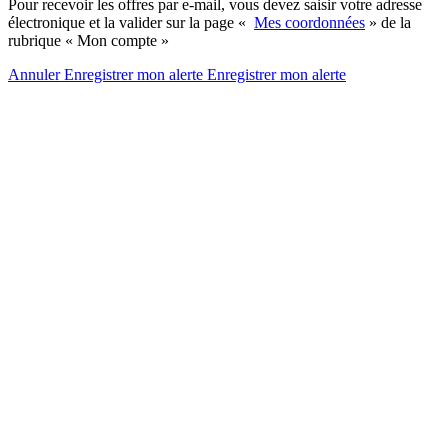
Pour recevoir les offres par e-mail, vous devez saisir votre adresse
électronique et la valider sur la page «
Mes coordonnées
» de la
rubrique « Mon compte »
Annuler
Enregistrer mon alerte
Enregistrer
mon alerte