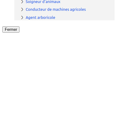
Fermer
Fermer
le détail de l'offre
/
Offre
sur
Offre précéden