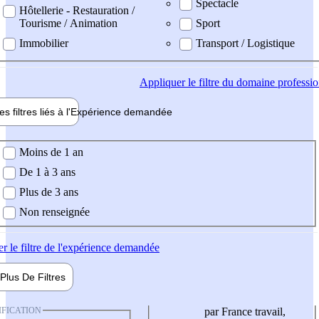
Spectacle
Hôtellerie - Restauration /
Tourisme / Animation
Sport
Immobilier
Transport / Logistique
Appliquer
le filtre du domaine professi
es filtres liés à l'
Expérience
demandée
ience demandée
Moins de 1 an
De 1 à 3 ans
Plus de 3 ans
Non renseignée
er
le filtre de l'expérience demandée
Plus De
Filtres
IFICATION
par France travail,