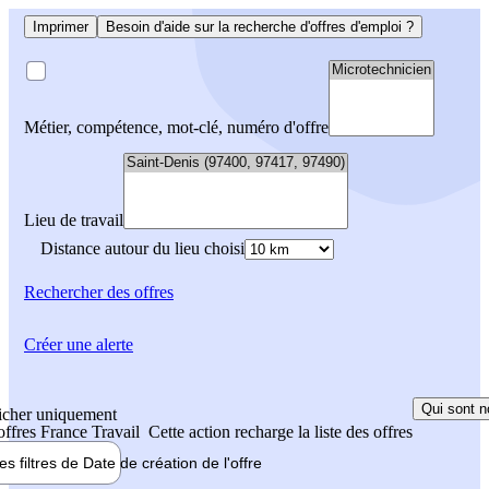
Imprimer
Besoin d'aide sur la recherche d'offres d'emploi ?
Métier, compétence, mot-clé, numéro d'offre
Lieu de travail
Distance autour du lieu choisi
Rechercher
des offres
Créer une alerte
Qui sont n
icher uniquement
 offres France Travail
Cette action recharge la liste des offres
les filtres de
Date de création
de l'offre