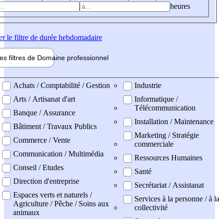
heures
er
le filtre de durée hebdomadaire
les filtres de
Domaine pro
fessionnel
ne professionel
Achats / Comptabilité / Gestion
Industrie
Arts / Artisanat d'art
Informatique /
Télécommunication
Banque / Assurance
Installation / Maintenance
Bâtiment / Travaux Publics
Marketing / Stratégie
Commerce / Vente
commerciale
Communication / Multimédia
Ressources Humaines
Conseil / Etudes
Santé
Direction d'entreprise
Secrétariat / Assistanat
Espaces verts et naturels /
Services à la personne / à l
Agriculture / Pêche / Soins aux
collectivité
animaux