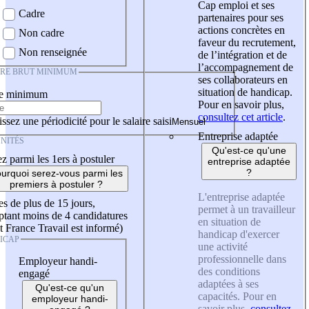
Cap emploi et ses
Cadre
partenaires pour ses
actions concrètes en
Non cadre
faveur du recrutement,
Non renseignée
de l’intégration et de
l’accompagnement de
IRE BRUT MINIMUM
ses collaborateurs en
situation de handicap.
re minimum
Pour en savoir plus,
consultez cet article
.
ssez une périodicité pour le salaire saisi
Entreprise adaptée
NITÉS
Qu'est-ce qu'une
z parmi les 1ers à postuler
entreprise adaptée
?
urquoi serez-vous parmi les
premiers à postuler ?
L'entreprise adaptée
es de plus de 15 jours,
permet à un travailleur
tant moins de 4 candidatures
en situation de
t France Travail est informé)
handicap d'exercer
ICAP
une activité
professionnelle dans
Employeur handi-
des conditions
engagé
adaptées à ses
Qu'est-ce qu'un
capacités. Pour en
employeur handi-
savoir plus,
consultez