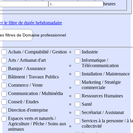
heures
er
le filtre de durée hebdomadaire
les filtres de
Domaine pro
fessionnel
ne professionel
Achats / Comptabilité / Gestion
Industrie
Arts / Artisanat d'art
Informatique /
Télécommunication
Banque / Assurance
Installation / Maintenance
Bâtiment / Travaux Publics
Marketing / Stratégie
Commerce / Vente
commerciale
Communication / Multimédia
Ressources Humaines
Conseil / Etudes
Santé
Direction d'entreprise
Secrétariat / Assistanat
Espaces verts et naturels /
Services à la personne / à l
Agriculture / Pêche / Soins aux
collectivité
animaux