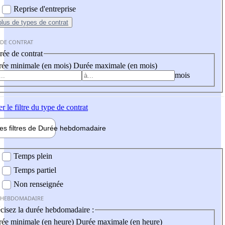
Reprise d'entreprise
plus
de types de contrat
 DE CONTRAT
ée de contrat
ée minimale (en mois)
Durée maximale (en mois)
mois
er
le filtre du type de contrat
les filtres de
Durée hebdo
madaire
 hebdomadaire
Temps plein
Temps partiel
Non renseignée
 HEBDOMADAIRE
cisez la durée hebdomadaire :
ée minimale (en heure)
Durée maximale (en heure)