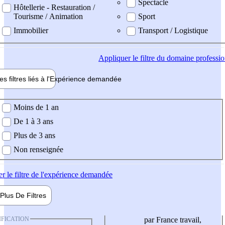
Spectacle
Hôtellerie - Restauration /
Tourisme / Animation
Sport
Immobilier
Transport / Logistique
Appliquer
le filtre du domaine professi
es filtres liés à l'
Expérience
demandée
ience demandée
Moins de 1 an
De 1 à 3 ans
Plus de 3 ans
Non renseignée
er
le filtre de l'expérience demandée
Plus De
Filtres
IFICATION
par France travail,