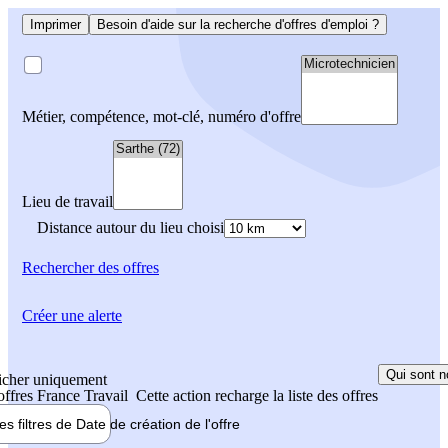
Imprimer
Besoin d'aide sur la recherche d'offres d'emploi ?
Métier, compétence, mot-clé, numéro d'offre
Lieu de travail
Distance autour du lieu choisi
Rechercher
des offres
Créer une alerte
Qui sont n
icher uniquement
 offres France Travail
Cette action recharge la liste des offres
les filtres de
Date de création
de l'offre