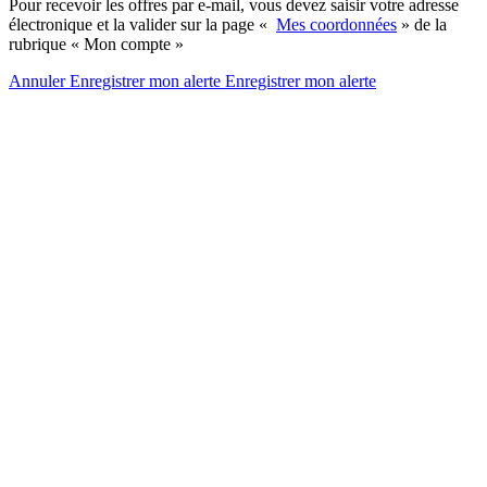
Pour recevoir les offres par e-mail, vous devez saisir votre adresse
électronique et la valider sur la page «
Mes coordonnées
» de la
rubrique « Mon compte »
Annuler
Enregistrer mon alerte
Enregistrer
mon alerte