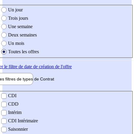
e création de l'offre
Un jour
Trois jours
Une semaine
Deux semaines
Un mois
Toutes les offres
er
le filtre de date de création de l'offre
les filtres de types de
Contrat
de contrat
CDI
CDD
Intérim
CDI Intérimaire
Saisonnier