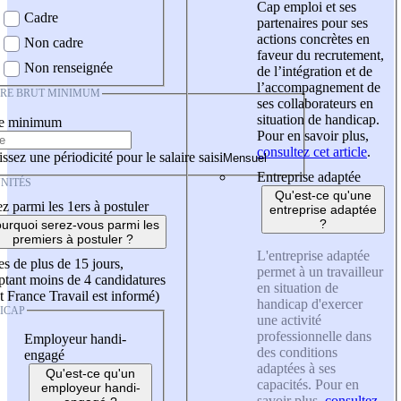
Cap emploi et ses
Cadre
partenaires pour ses
actions concrètes en
Non cadre
faveur du recrutement,
Non renseignée
de l’intégration et de
l’accompagnement de
IRE BRUT MINIMUM
ses collaborateurs en
situation de handicap.
re minimum
Pour en savoir plus,
consultez cet article
.
ssez une périodicité pour le salaire saisi
Entreprise adaptée
NITÉS
Qu'est-ce qu'une
z parmi les 1ers à postuler
entreprise adaptée
?
urquoi serez-vous parmi les
premiers à postuler ?
L'entreprise adaptée
es de plus de 15 jours,
permet à un travailleur
tant moins de 4 candidatures
en situation de
t France Travail est informé)
handicap d'exercer
ICAP
une activité
professionnelle dans
Employeur handi-
des conditions
engagé
adaptées à ses
Qu'est-ce qu'un
capacités. Pour en
employeur handi-
savoir plus,
consultez