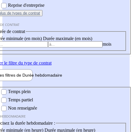
Reprise d'entreprise
plus
de types de contrat
 DE CONTRAT
ée de contrat
ée minimale (en mois)
Durée maximale (en mois)
mois
er
le filtre du type de contrat
les filtres de
Durée hebdo
madaire
 hebdomadaire
Temps plein
Temps partiel
Non renseignée
 HEBDOMADAIRE
cisez la durée hebdomadaire :
ée minimale (en heure)
Durée maximale (en heure)