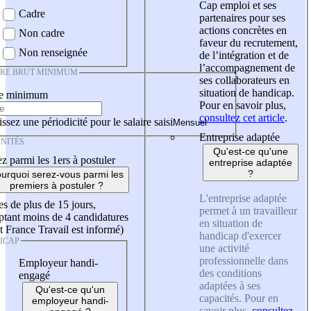
Cap emploi et ses
Cadre
partenaires pour ses
actions concrètes en
Non cadre
faveur du recrutement,
Non renseignée
de l’intégration et de
l’accompagnement de
IRE BRUT MINIMUM
ses collaborateurs en
situation de handicap.
re minimum
Pour en savoir plus,
consultez cet article
.
ssez une périodicité pour le salaire saisi
Entreprise adaptée
NITÉS
Qu'est-ce qu'une
z parmi les 1ers à postuler
entreprise adaptée
?
urquoi serez-vous parmi les
premiers à postuler ?
L'entreprise adaptée
es de plus de 15 jours,
permet à un travailleur
tant moins de 4 candidatures
en situation de
t France Travail est informé)
handicap d'exercer
ICAP
une activité
professionnelle dans
Employeur handi-
des conditions
engagé
adaptées à ses
Qu'est-ce qu'un
capacités. Pour en
employeur handi-
savoir plus,
consultez