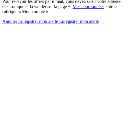
Pour recevoir les offres par e-mail, vous devez saisir votre adresse
électronique et la valider sur la page «
Mes coordonnées
» de la
rubrique « Mon compte »
Annuler
Enregistrer mon alerte
Enregistrer
mon alerte