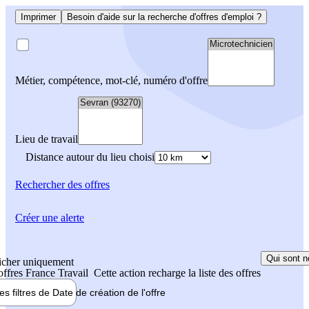
Imprimer
Besoin d'aide sur la recherche d'offres d'emploi ?
Métier, compétence, mot-clé, numéro d'offre
Lieu de travail
Distance autour du lieu choisi
Rechercher
des offres
Créer une alerte
Qui sont n
icher uniquement
 offres France Travail
Cette action recharge la liste des offres
les filtres de
Date de création
de l'offre