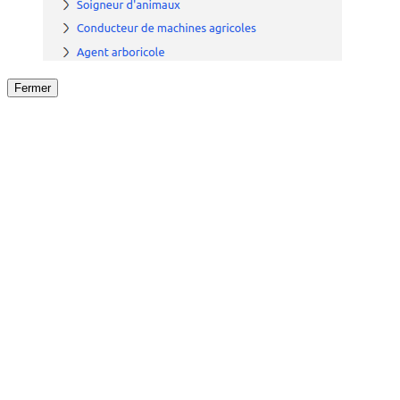
Fermer
Fermer
le détail de l'offre
/
Offre
sur
Offre précéden