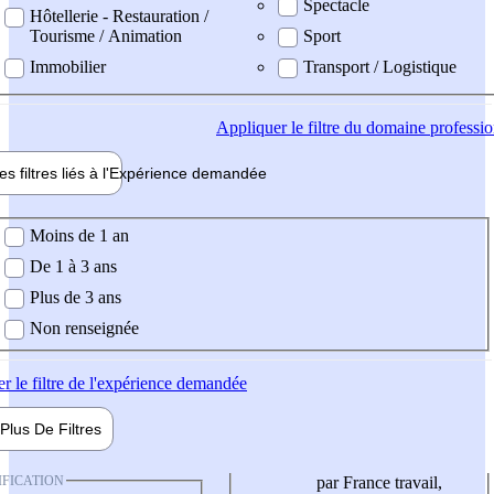
Spectacle
Hôtellerie - Restauration /
Tourisme / Animation
Sport
Immobilier
Transport / Logistique
Appliquer
le filtre du domaine professi
es filtres liés à l'
Expérience
demandée
ience demandée
Moins de 1 an
De 1 à 3 ans
Plus de 3 ans
Non renseignée
er
le filtre de l'expérience demandée
Plus De
Filtres
IFICATION
par France travail,