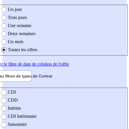
e création de l'offre
Un jour
Trois jours
Une semaine
Deux semaines
Un mois
Toutes les offres
er
le filtre de date de création de l'offre
les filtres de types de
Contrat
de contrat
CDI
CDD
Intérim
CDI Intérimaire
Saisonnier