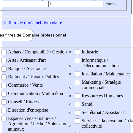
heures
er
le filtre de durée hebdomadaire
les filtres de
Domaine pro
fessionnel
ne professionel
Achats / Comptabilité / Gestion
Industrie
Arts / Artisanat d'art
Informatique /
Télécommunication
Banque / Assurance
Installation / Maintenance
Bâtiment / Travaux Publics
Marketing / Stratégie
Commerce / Vente
commerciale
Communication / Multimédia
Ressources Humaines
Conseil / Etudes
Santé
Direction d'entreprise
Secrétariat / Assistanat
Espaces verts et naturels /
Services à la personne / à l
Agriculture / Pêche / Soins aux
collectivité
animaux