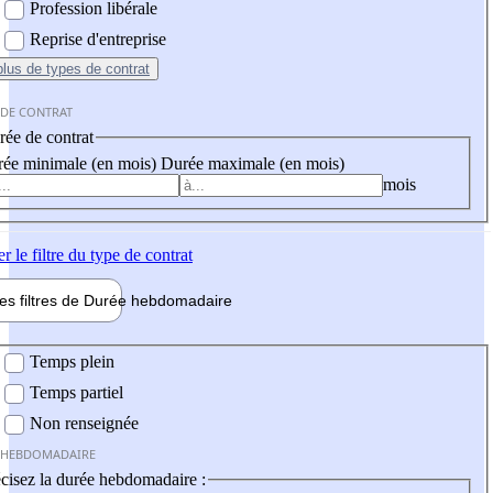
Profession libérale
Reprise d'entreprise
plus
de types de contrat
 DE CONTRAT
ée de contrat
ée minimale (en mois)
Durée maximale (en mois)
mois
er
le filtre du type de contrat
les filtres de
Durée hebdo
madaire
 hebdomadaire
Temps plein
Temps partiel
Non renseignée
 HEBDOMADAIRE
cisez la durée hebdomadaire :