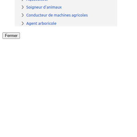
Fermer
Fermer
le détail de l'offre
/
Offre
sur
Offre précéden