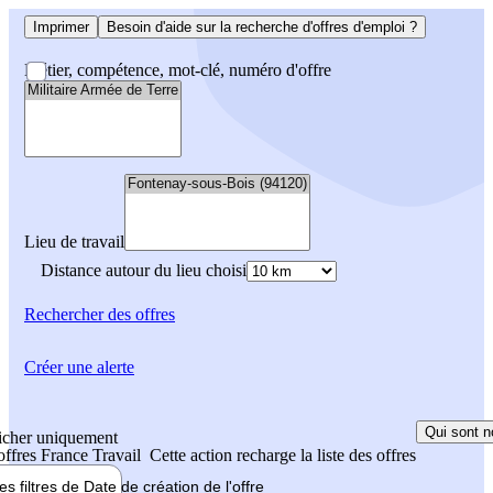
Imprimer
Besoin d'aide sur la recherche d'offres d'emploi ?
Métier, compétence, mot-clé, numéro d'offre
Lieu de travail
Distance autour du lieu choisi
Rechercher
des offres
Créer une alerte
Qui sont n
icher uniquement
 offres France Travail
Cette action recharge la liste des offres
les filtres de
Date de création
de l'offre