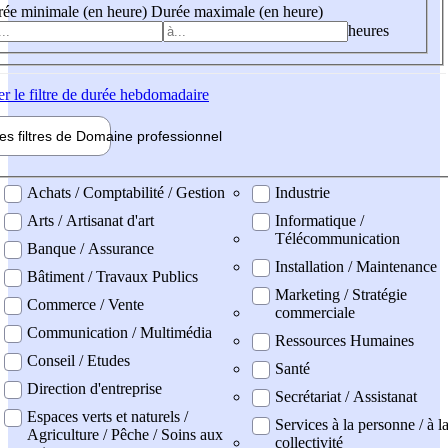
ée minimale (en heure)
Durée maximale (en heure)
heures
er
le filtre de durée hebdomadaire
les filtres de
Domaine pro
fessionnel
ne professionel
Achats / Comptabilité / Gestion
Industrie
Arts / Artisanat d'art
Informatique /
Télécommunication
Banque / Assurance
Installation / Maintenance
Bâtiment / Travaux Publics
Marketing / Stratégie
Commerce / Vente
commerciale
Communication / Multimédia
Ressources Humaines
Conseil / Etudes
Santé
Direction d'entreprise
Secrétariat / Assistanat
Espaces verts et naturels /
Services à la personne / à l
Agriculture / Pêche / Soins aux
collectivité