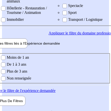
animaux
Spectacle
Hôtellerie - Restauration /
Tourisme / Animation
Sport
Immobilier
Transport / Logistique
Appliquer
le filtre du domaine professi
es filtres liés à l'
Expérience
demandée
ience demandée
Moins de 1 an
De 1 à 3 ans
Plus de 3 ans
Non renseignée
er
le filtre de l'expérience demandée
Plus De
Filtres