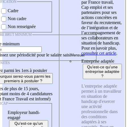
IFICATION
par France travail,
Cap emploi et ses
Cadre
partenaires pour ses
actions concrètes en
Non cadre
faveur du recrutement,
Non renseignée
de l’intégration et de
l’accompagnement de
IRE BRUT MINIMUM
ses collaborateurs en
situation de handicap.
re minimum
Pour en savoir plus,
consultez cet article
.
ssez une périodicité pour le salaire saisi
Entreprise adaptée
NITÉS
Qu'est-ce qu'une
z parmi les 1ers à postuler
entreprise adaptée
?
urquoi serez-vous parmi les
premiers à postuler ?
L'entreprise adaptée
es de plus de 15 jours,
permet à un travailleur
tant moins de 4 candidatures
en situation de
t France Travail est informé)
handicap d'exercer
ICAP
une activité
professionnelle dans
Employeur handi-
des conditions
engagé
adaptées à ses
Qu'est-ce qu'un
capacités. Pour en