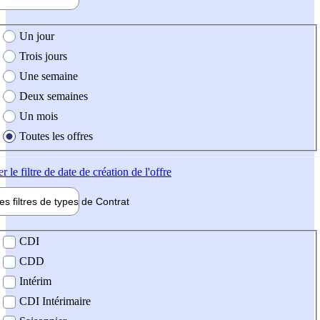
e création de l'offre
Un jour
Trois jours
Une semaine
Deux semaines
Un mois
Toutes les offres
er
le filtre de date de création de l'offre
les filtres de types de
Contrat
de contrat
CDI
CDD
Intérim
CDI Intérimaire