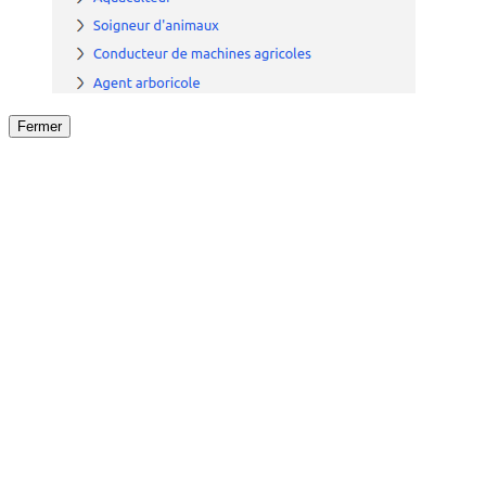
Fermer
Fermer
le détail de l'offre
/
Offre
sur
Offre précéden