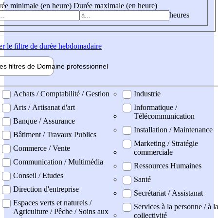
ée minimale (en heure)
Durée maximale (en heure)
heures
er
le filtre de durée hebdomadaire
les filtres de
Domaine pro
fessionnel
ne professionel
Achats / Comptabilité / Gestion
Industrie
Arts / Artisanat d'art
Informatique /
Télécommunication
Banque / Assurance
Installation / Maintenance
Bâtiment / Travaux Publics
Marketing / Stratégie
Commerce / Vente
commerciale
Communication / Multimédia
Ressources Humaines
Conseil / Etudes
Santé
Direction d'entreprise
Secrétariat / Assistanat
Espaces verts et naturels /
Services à la personne / à l
Agriculture / Pêche / Soins aux
collectivité