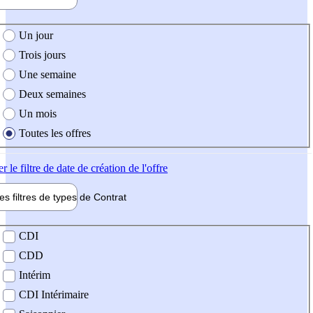
e création de l'offre
Un jour
Trois jours
Une semaine
Deux semaines
Un mois
Toutes les offres
er
le filtre de date de création de l'offre
les filtres de types de
Contrat
de contrat
CDI
CDD
Intérim
CDI Intérimaire