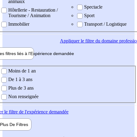
animaux
Spectacle
Hôtellerie - Restauration /
Tourisme / Animation
Sport
Immobilier
Transport / Logistique
Appliquer
le filtre du domaine professi
es filtres liés à l'
Expérience
demandée
ience demandée
Moins de 1 an
De 1 à 3 ans
Plus de 3 ans
Non renseignée
er
le filtre de l'expérience demandée
Plus De
Filtres