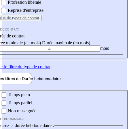
Profession libérale
Reprise d'entreprise
plus
de types de contrat
 DE CONTRAT
ée de contrat
ée minimale (en mois)
Durée maximale (en mois)
mois
er
le filtre du type de contrat
les filtres de
Durée hebdo
madaire
 hebdomadaire
Temps plein
Temps partiel
Non renseignée
 HEBDOMADAIRE
cisez la durée hebdomadaire :