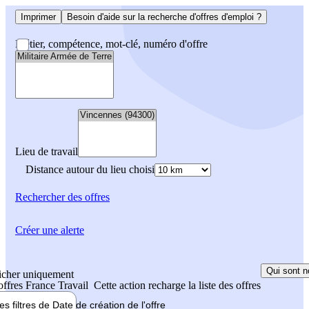
Imprimer
Besoin d'aide sur la recherche d'offres d'emploi ?
Métier, compétence, mot-clé, numéro d'offre
Lieu de travail
Distance autour du lieu choisi
Rechercher
des offres
Créer une alerte
Qui sont n
icher uniquement
 offres France Travail
Cette action recharge la liste des offres
les filtres de
Date de création
de l'offre