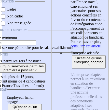
IFICATION
par France travail,
Cap emploi et ses
Cadre
partenaires pour ses
actions concrètes en
Non cadre
faveur du recrutement,
Non renseignée
de l’intégration et de
l’accompagnement de
IRE BRUT MINIMUM
ses collaborateurs en
situation de handicap.
re minimum
Pour en savoir plus,
consultez cet article
.
ssez une périodicité pour le salaire saisi
Entreprise adaptée
NITÉS
Qu'est-ce qu'une
z parmi les 1ers à postuler
entreprise adaptée
?
urquoi serez-vous parmi les
premiers à postuler ?
L'entreprise adaptée
es de plus de 15 jours,
permet à un travailleur
tant moins de 4 candidatures
en situation de
t France Travail est informé)
handicap d'exercer
ICAP
une activité
professionnelle dans
Employeur handi-
des conditions
engagé
adaptées à ses
Qu'est-ce qu'un
capacités. Pour en