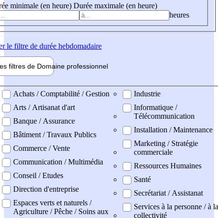
ée minimale (en heure)
Durée maximale (en heure)
heures
er
le filtre de durée hebdomadaire
les filtres de
Domaine pro
fessionnel
ne professionel
Achats / Comptabilité / Gestion
Industrie
Arts / Artisanat d'art
Informatique /
Télécommunication
Banque / Assurance
Installation / Maintenance
Bâtiment / Travaux Publics
Marketing / Stratégie
Commerce / Vente
commerciale
Communication / Multimédia
Ressources Humaines
Conseil / Etudes
Santé
Direction d'entreprise
Secrétariat / Assistanat
Espaces verts et naturels /
Services à la personne / à l
Agriculture / Pêche / Soins aux
collectivité