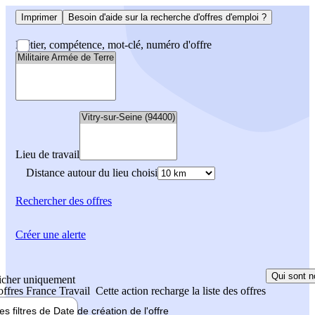
Imprimer
Besoin d'aide sur la recherche d'offres d'emploi ?
Métier, compétence, mot-clé, numéro d'offre
Lieu de travail
Distance autour du lieu choisi
Rechercher
des offres
Créer une alerte
Qui sont n
icher uniquement
 offres France Travail
Cette action recharge la liste des offres
les filtres de
Date de création
de l'offre