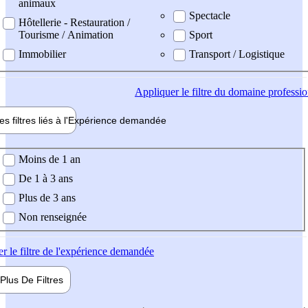
animaux
Spectacle
Hôtellerie - Restauration /
Tourisme / Animation
Sport
Immobilier
Transport / Logistique
Appliquer
le filtre du domaine professi
es filtres liés à l'
Expérience
demandée
ience demandée
Moins de 1 an
De 1 à 3 ans
Plus de 3 ans
Non renseignée
er
le filtre de l'expérience demandée
Plus De
Filtres