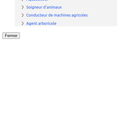
Fermer
Fermer
le détail de l'offre
/
Offre
sur
Offre précéden