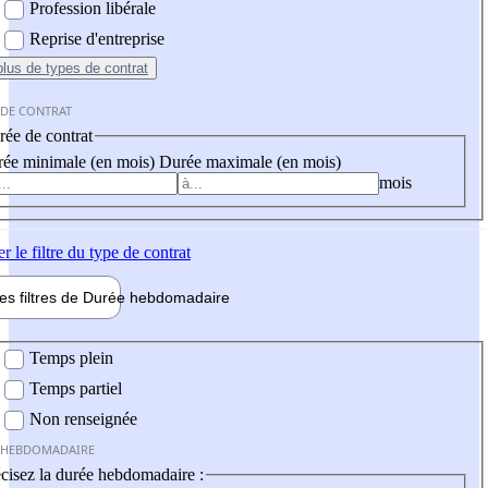
Profession libérale
Reprise d'entreprise
plus
de types de contrat
 DE CONTRAT
ée de contrat
ée minimale (en mois)
Durée maximale (en mois)
mois
er
le filtre du type de contrat
les filtres de
Durée hebdo
madaire
 hebdomadaire
Temps plein
Temps partiel
Non renseignée
 HEBDOMADAIRE
cisez la durée hebdomadaire :