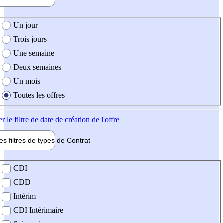
e création de l'offre
Un jour
Trois jours
Une semaine
Deux semaines
Un mois
Toutes les offres
er
le filtre de date de création de l'offre
les filtres de types de
Contrat
de contrat
CDI
CDD
Intérim
CDI Intérimaire