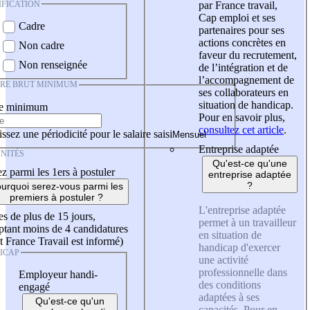
IFICATION
par France travail,
Cap emploi et ses
Cadre
partenaires pour ses
actions concrètes en
Non cadre
faveur du recrutement,
Non renseignée
de l’intégration et de
l’accompagnement de
IRE BRUT MINIMUM
ses collaborateurs en
situation de handicap.
re minimum
Pour en savoir plus,
consultez cet article
.
ssez une périodicité pour le salaire saisi
Entreprise adaptée
NITÉS
Qu'est-ce qu'une
z parmi les 1ers à postuler
entreprise adaptée
?
urquoi serez-vous parmi les
premiers à postuler ?
L'entreprise adaptée
es de plus de 15 jours,
permet à un travailleur
tant moins de 4 candidatures
en situation de
t France Travail est informé)
handicap d'exercer
ICAP
une activité
professionnelle dans
Employeur handi-
des conditions
engagé
adaptées à ses
Qu'est-ce qu'un
capacités. Pour en