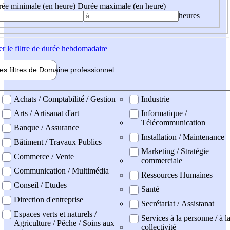
ée minimale (en heure)
Durée maximale (en heure)
heures
er
le filtre de durée hebdomadaire
les filtres de
Domaine pro
fessionnel
ne professionel
Achats / Comptabilité / Gestion
Industrie
Arts / Artisanat d'art
Informatique /
Télécommunication
Banque / Assurance
Installation / Maintenance
Bâtiment / Travaux Publics
Marketing / Stratégie
Commerce / Vente
commerciale
Communication / Multimédia
Ressources Humaines
Conseil / Etudes
Santé
Direction d'entreprise
Secrétariat / Assistanat
Espaces verts et naturels /
Services à la personne / à l
Agriculture / Pêche / Soins aux
collectivité