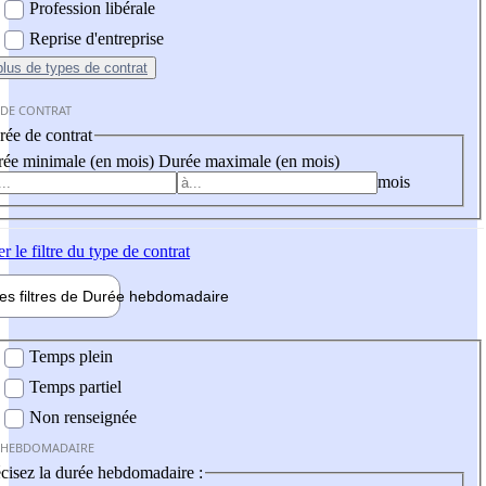
Profession libérale
Reprise d'entreprise
plus
de types de contrat
 DE CONTRAT
ée de contrat
ée minimale (en mois)
Durée maximale (en mois)
mois
er
le filtre du type de contrat
les filtres de
Durée hebdo
madaire
 hebdomadaire
Temps plein
Temps partiel
Non renseignée
 HEBDOMADAIRE
cisez la durée hebdomadaire :