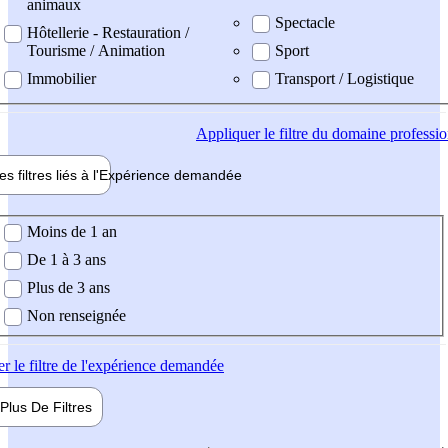
animaux
Spectacle
Hôtellerie - Restauration /
Tourisme / Animation
Sport
Immobilier
Transport / Logistique
Appliquer
le filtre du domaine professi
es filtres liés à l'
Expérience
demandée
ience demandée
Moins de 1 an
De 1 à 3 ans
Plus de 3 ans
Non renseignée
er
le filtre de l'expérience demandée
Plus De
Filtres