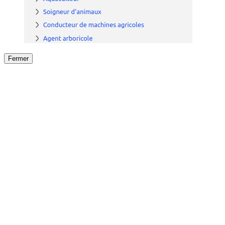
Fermer
Fermer
le détail de l'offre
/
Offre
sur
Offre précéden