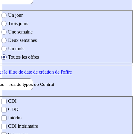
e création de l'offre
Un jour
Trois jours
Une semaine
Deux semaines
Un mois
Toutes les offres
er
le filtre de date de création de l'offre
les filtres de types de
Contrat
de contrat
CDI
CDD
Intérim
CDI Intérimaire