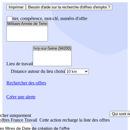
Imprimer
Besoin d'aide sur la recherche d'offres d'emploi ?
Métier, compétence, mot-clé, numéro d'offre
Lieu de travail
Distance autour du lieu choisi
Rechercher
des offres
Créer une alerte
Qui sont n
icher uniquement
 offres France Travail
Cette action recharge la liste des offres
les filtres de
Date de création
de l'offre