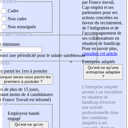
IFICATION
par France travail,
Cap emploi et ses
Cadre
partenaires pour ses
actions concrètes en
Non cadre
faveur du recrutement,
Non renseignée
de l’intégration et de
l’accompagnement de
IRE BRUT MINIMUM
ses collaborateurs en
situation de handicap.
re minimum
Pour en savoir plus,
consultez cet article
.
ssez une périodicité pour le salaire saisi
Entreprise adaptée
NITÉS
Qu'est-ce qu'une
z parmi les 1ers à postuler
entreprise adaptée
?
urquoi serez-vous parmi les
premiers à postuler ?
L'entreprise adaptée
es de plus de 15 jours,
permet à un travailleur
tant moins de 4 candidatures
en situation de
t France Travail est informé)
handicap d'exercer
ICAP
une activité
professionnelle dans
Employeur handi-
des conditions
engagé
adaptées à ses
Qu'est-ce qu'un
capacités. Pour en