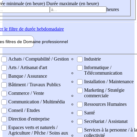
ée minimale (en heure)
Durée maximale (en heure)
heures
er
le filtre de durée hebdomadaire
les filtres de
Domaine pro
fessionnel
ne professionel
Achats / Comptabilité / Gestion
Industrie
Arts / Artisanat d'art
Informatique /
Télécommunication
Banque / Assurance
Installation / Maintenance
Bâtiment / Travaux Publics
Marketing / Stratégie
Commerce / Vente
commerciale
Communication / Multimédia
Ressources Humaines
Conseil / Etudes
Santé
Direction d'entreprise
Secrétariat / Assistanat
Espaces verts et naturels /
Services à la personne / à l
Agriculture / Pêche / Soins aux
collectivité