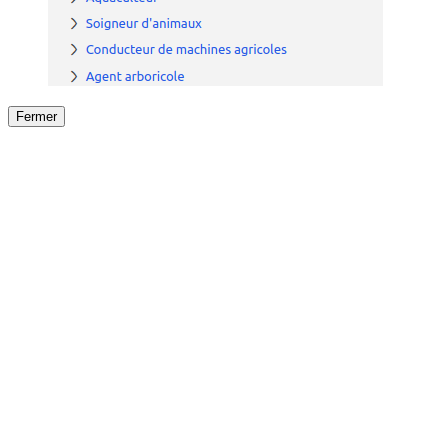
Fermer
Fermer
le détail de l'offre
/
Offre
sur
Offre précéden