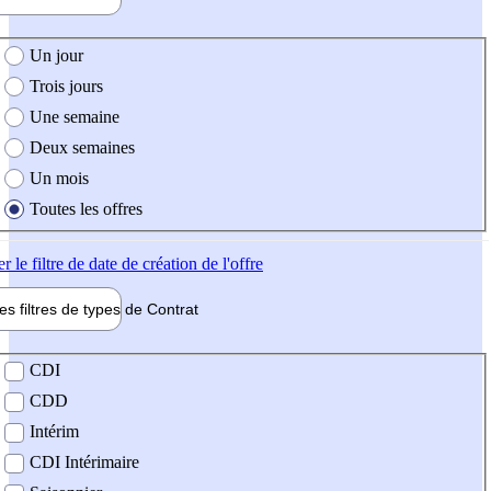
e création de l'offre
Un jour
Trois jours
Une semaine
Deux semaines
Un mois
Toutes les offres
er
le filtre de date de création de l'offre
les filtres de types de
Contrat
de contrat
CDI
CDD
Intérim
CDI Intérimaire