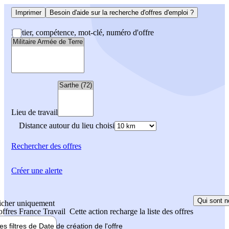
Imprimer
Besoin d'aide sur la recherche d'offres d'emploi ?
Métier, compétence, mot-clé, numéro d'offre
Lieu de travail
Distance autour du lieu choisi
Rechercher
des offres
Créer une alerte
Qui sont n
icher uniquement
 offres France Travail
Cette action recharge la liste des offres
les filtres de
Date de création
de l'offre