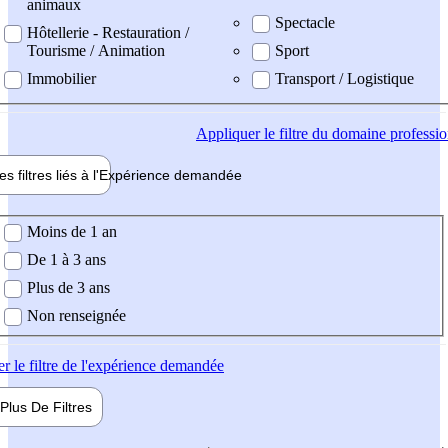
animaux
Spectacle
Hôtellerie - Restauration /
Tourisme / Animation
Sport
Immobilier
Transport / Logistique
Appliquer
le filtre du domaine professi
es filtres liés à l'
Expérience
demandée
ience demandée
Moins de 1 an
De 1 à 3 ans
Plus de 3 ans
Non renseignée
er
le filtre de l'expérience demandée
Plus De
Filtres