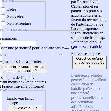
IFICATION
par France travail,
Cap emploi et ses
Cadre
partenaires pour ses
actions concrètes en
Non cadre
faveur du recrutement,
Non renseignée
de l’intégration et de
l’accompagnement de
IRE BRUT MINIMUM
ses collaborateurs en
situation de handicap.
re minimum
Pour en savoir plus,
consultez cet article
.
ssez une périodicité pour le salaire saisi
Entreprise adaptée
NITÉS
Qu'est-ce qu'une
z parmi les 1ers à postuler
entreprise adaptée
?
urquoi serez-vous parmi les
premiers à postuler ?
L'entreprise adaptée
es de plus de 15 jours,
permet à un travailleur
tant moins de 4 candidatures
en situation de
t France Travail est informé)
handicap d'exercer
ICAP
une activité
professionnelle dans
Employeur handi-
des conditions
engagé
adaptées à ses
Qu'est-ce qu'un
capacités. Pour en