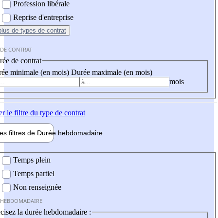
Profession libérale
Reprise d'entreprise
plus
de types de contrat
 DE CONTRAT
ée de contrat
ée minimale (en mois)
Durée maximale (en mois)
mois
er
le filtre du type de contrat
les filtres de
Durée hebdo
madaire
 hebdomadaire
Temps plein
Temps partiel
Non renseignée
 HEBDOMADAIRE
cisez la durée hebdomadaire :