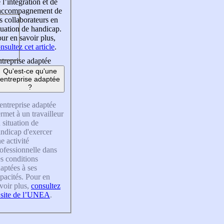
 l’intégration et de
’accompagnement de
s collaborateurs en
tuation de handicap.
ur en savoir plus,
nsultez cet article
.
treprise adaptée
Qu'est-ce qu'une
entreprise adaptée
?
entreprise adaptée
rmet à un travailleur
 situation de
ndicap d'exercer
e activité
ofessionnelle dans
s conditions
aptées à ses
pacités. Pour en
voir plus,
consultez
 site de l’UNEA
.