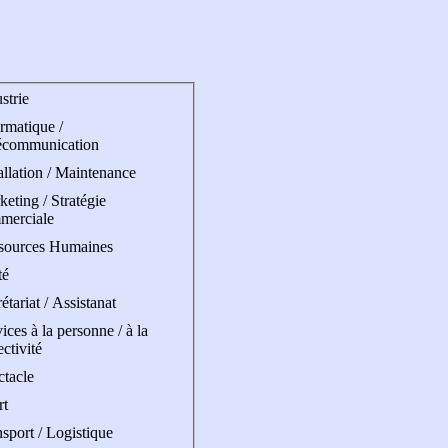
strie
rmatique /
écommunication
allation / Maintenance
eting / Stratégie
merciale
sources Humaines
té
étariat / Assistanat
ices à la personne / à la
ectivité
ctacle
rt
sport / Logistique