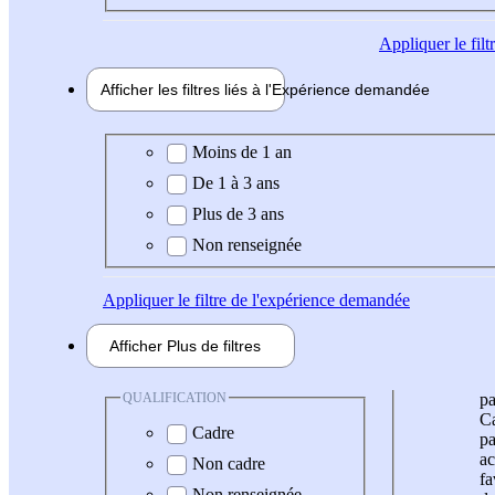
Appliquer
le fil
Afficher les filtres liés à l'
Expérience
demandée
Expérience demandée
Moins de 1 an
De 1 à 3 ans
Plus de 3 ans
Non renseignée
Appliquer
le filtre de l'expérience demandée
Afficher
Plus de
filtres
QUALIFICATION
pa
Ca
Cadre
pa
ac
Non cadre
fa
Non renseignée