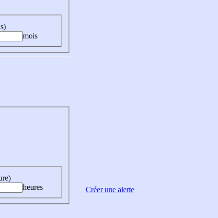
s)
mois
ure)
heures
Créer une alerte