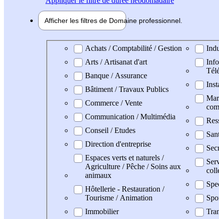
Appliquer
le filtre de durée hebdomadaire
Afficher les filtres de
Domaine pro
fessionnel
Domaine professionel
Achats / Comptabilité / Gestion
Indu
Arts / Artisanat d'art
Info
Tél
Banque / Assurance
Inst
Bâtiment / Travaux Publics
Mark
Commerce / Vente
com
Communication / Multimédia
Res
Conseil / Etudes
San
Direction d'entreprise
Secr
Espaces verts et naturels /
Serv
Agriculture / Pêche / Soins aux
coll
animaux
Spe
Hôtellerie - Restauration /
Tourisme / Animation
Spo
Immobilier
Tran