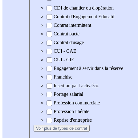
CDI de chantier ou d'opération
Contrat d'Engagement Educatif
Contrat intermittent
Contrat pacte
Contrat d'usage
CUI - CAE
CUI - CIE
Engagement à servir dans la réserve
Franchise
Insertion par l'activ.éco.
Portage salarial
Profession commerciale
Profession libérale
Reprise d'entreprise
Voir plus
de types de contrat