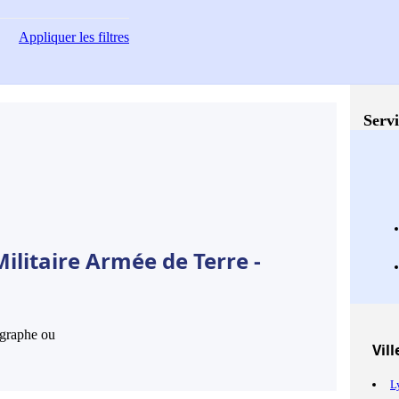
Appliquer
les filtres
Servi
ilitaire Armée de Terre -
hographe ou
Vill
L