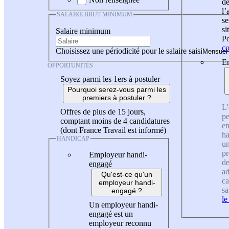
de
l
SALAIRE BRUT MINIMUM
se
si
Salaire minimum
Po
co
Choisissez une périodicité pour le salaire saisi
En
OPPORTUNITÉS
Soyez parmi les 1ers à postuler
Pourquoi serez-vous parmi les
premiers à postuler ?
L'
Offres de plus de 15 jours,
pe
comptant moins de 4 candidatures
en
(dont France Travail est informé)
ha
HANDICAP
un
pr
Employeur handi-
de
engagé
ad
Qu'est-ce qu'un
ca
employeur handi-
sa
engagé ?
le
Un employeur handi-
engagé est un
employeur reconnu