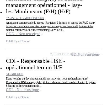
management opérationnel - Issy-
les-Moulineaux (F/H) (H/F)
92 - ISSY-LES-MOULINEAUX
Animation commerciale du réseau :Participer à la mise en œuvre du PAC et aux
temps forts commerciaux.Accompagner les magasins dans le déploiement des
actions commerciales et merchandising.Suivi de la...
CDD - Non renseigné
Publié il y a 27 jours
Ajouter cette offre à ma sélection
CDI
Non renseigné
CDI - Responsable HSE -
opérationnel terrain H/F
94 - ARCUEIL
Dans le cadre du développement de nos activités, nous recherchons un(e)
Responsable HSE chargé(e) de piloter et d'animer la démarche Qualité, Hygiène,
Sécurité et Environnement de...
CDI - Non renseigné
Publié il y a 29 jours