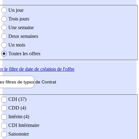
e création de l'offre
Un jour
Trois jours
Une semaine
Deux semaines
Un mois
Toutes les offres
er
le filtre de date de création de l'offre
les filtres de types de
Contrat
de contrat
CDI (37)
CDD (4)
Intérim (4)
CDI Intérimaire
Saisonnier