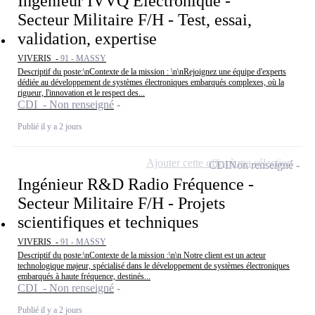
Ingénieur IVVQ Electronique -
Secteur Militaire F/H - Test, essai,
validation, expertise
VIVERIS -
91 - MASSY
Descriptif du poste:\nContexte de la mission : \n\nRejoignez une équipe d'experts
dédiée au développement de systèmes électroniques embarqués complexes, où la
rigueur, l'innovation et le respect des...
CDI - Non renseigné
Publié il y a 2 jours
Ajouter cette offre à ma sélection
CDI
Non renseigné
Ingénieur R&D Radio Fréquence -
Secteur Militaire F/H - Projets
scientifiques et techniques
VIVERIS -
91 - MASSY
Descriptif du poste:\nContexte de la mission :\n\n Notre client est un acteur
technologique majeur, spécialisé dans le développement de systèmes électroniques
embarqués à haute fréquence, destinés...
CDI - Non renseigné
Publié il y a 2 jours