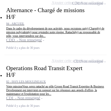
Ajouter cette offre à ma sélection
CDD
Non renseigné
Alternance - Chargé de missions
H/F
94 - ARCUEIL
Dans le cadre du développement de nos activités, nous recrutons un(e) Chargé(e) de
mission polyvalent(e) pour rejoindre notre équipe. Rattaché(e) au responsable de
pôle, vous interviendrez sur des...
CDD - Non renseigné
Publié il y a plus de 30 jours
Ajouter cette offre à ma sélection
CDI
Non renseigné
Operations Road Transit Expert
H/F
92 - ISSY-LES-MOULINEAUX
Votre missionVous serez rattaché au pôle Group Road Transit Expertise & Business
Development qui intervient en support sur les réponses aux appels d'offres, la
maintenance et l'exploitation pour les...
CDI - Non renseigné
Publié il y a plus de 30 jours