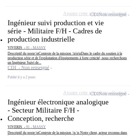
Ajouter cette offre à ma sélection
CDI
Non renseigné
Ingénieur suivi production et vie
série - Militaire F/H - Cadres de
production industrielle
VIVERIS -
91 - MASSY
Descriptif du poste:\nContexte de la mission :\n\n\nDans le cadre du soutien à la
production série et de l'exploitation d'équipements à forte criticité, nous recherchons
un Ingénieur Suivi de...
CDI - Non renseigné
Publié il y a 2 jours
Ajouter cette offre à ma sélection
CDI
Non renseigné
Ingénieur électronique analogique
- Secteur Militaire F/H -
Conception, recherche
VIVERIS -
91 - MASSY
Descriptif du poste:\nContexte de la mission :\n \n Notre client, acteur reconnu dans