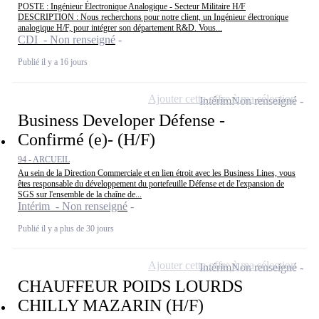
POSTE : Ingénieur Électronique Analogique - Secteur Militaire H/F
DESCRIPTION : Nous recherchons pour notre client, un Ingénieur électronique
analogique H/F, pour intégrer son département R&D. Vous...
CDI - Non renseigné
Publié il y a 16 jours
Ajouter cette offre à ma sélection
Intérim
Non renseigné
Business Developer Défense -
Confirmé (e)- (H/F)
94 - ARCUEIL
Au sein de la Direction Commerciale et en lien étroit avec les Business Lines, vous
êtes responsable du développement du portefeuille Défense et de l'expansion de
SGS sur l'ensemble de la chaîne de...
Intérim - Non renseigné
Publié il y a plus de 30 jours
Ajouter cette offre à ma sélection
Intérim
Non renseigné
CHAUFFEUR POIDS LOURDS
CHILLY MAZARIN (H/F)