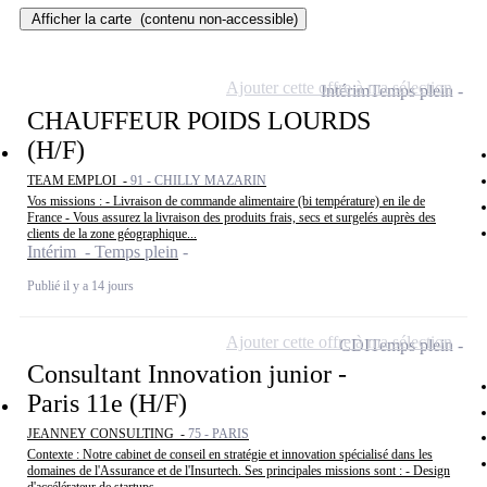
Afficher la carte
(contenu non-accessible)
Ajouter cette offre à ma sélection
Intérim
Temps plein
CHAUFFEUR POIDS LOURDS
(H/F)
TEAM EMPLOI -
91 - CHILLY MAZARIN
Vos missions : - Livraison de commande alimentaire (bi température) en ile de
France - Vous assurez la livraison des produits frais, secs et surgelés auprès des
clients de la zone géographique...
Intérim - Temps plein
Publié il y a 14 jours
Ajouter cette offre à ma sélection
CDI
Temps plein
Consultant Innovation junior -
Paris 11e (H/F)
JEANNEY CONSULTING -
75 - PARIS
Contexte : Notre cabinet de conseil en stratégie et innovation spécialisé dans les
domaines de l'Assurance et de l'Insurtech. Ses principales missions sont : - Design