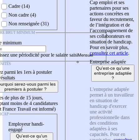
Cap emploi et ses
Cadre (14)
partenaires pour ses
actions concrètes en
Non cadre (4)
faveur du recrutement,
Non renseignée (31)
de l’intégration et de
l’accompagnement de
IRE BRUT MINIMUM
ses collaborateurs en
situation de handicap.
re minimum
Pour en savoir plus,
consultez cet article
.
ssez une périodicité pour le salaire saisi
Entreprise adaptée
NITÉS
Qu'est-ce qu'une
z parmi les 1ers à postuler
entreprise adaptée
résultats
?
urquoi serez-vous parmi les
L'entreprise adaptée
premiers à postuler ?
permet à un travailleur
es de plus de 15 jours,
en situation de
tant moins de 4 candidatures
handicap d'exercer
t France Travail est informé)
une activité
ICAP
professionnelle dans
des conditions
Employeur handi-
adaptées à ses
engagé
capacités. Pour en
Qu'est-ce qu'un
savoir plus,
consultez