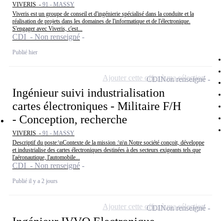
VIVERIS -
91 - MASSY
Viveris est un groupe de conseil et d'ingénierie spécialisé dans la conduite et la
réalisation de projets dans les domaines de l'informatique et de l'électronique.
S'engager avec Viveris, c'est...
CDI - Non renseigné
Publié hier
Ajouter cette offre à ma sélection
CDI
Non renseigné
Ingénieur suivi industrialisation
cartes électroniques - Militaire F/H
- Conception, recherche
VIVERIS -
91 - MASSY
Descriptif du poste:\nContexte de la mission :\n\n Notre société conçoit, développe
et industrialise des cartes électroniques destinées à des secteurs exigeants tels que
l'aéronautique, l'automobile...
CDI - Non renseigné
Publié il y a 2 jours
Ajouter cette offre à ma sélection
CDI
Non renseigné