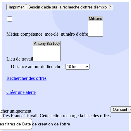
Imprimer
Besoin d'aide sur la recherche d'offres d'emploi ?
Métier, compétence, mot-clé, numéro d'offre
Lieu de travail
Distance autour du lieu choisi
Rechercher
des offres
Créer une alerte
Qui sont n
icher uniquement
 offres France Travail
Cette action recharge la liste des offres
les filtres de
Date de création
de l'offre