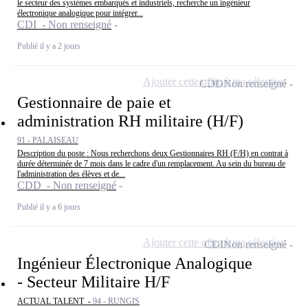
le secteur des systèmes embarqués et industriels, recherche un ingénieur
électronique analogique pour intégrer...
CDI - Non renseigné
Publié il y a 2 jours
Ajouter cette offre à ma sélection
CDD
Non renseigné
Gestionnaire de paie et
administration RH militaire (H/F)
91 - PALAISEAU
Description du poste : Nous recherchons deux Gestionnaires RH (F/H) en contrat à
durée déterminée de 7 mois dans le cadre d'un remplacement. Au sein du bureau de
l'administration des élèves et de...
CDD - Non renseigné
Publié il y a 6 jours
Ajouter cette offre à ma sélection
CDI
Non renseigné
Ingénieur Électronique Analogique
- Secteur Militaire H/F
ACTUAL TALENT -
94 - RUNGIS