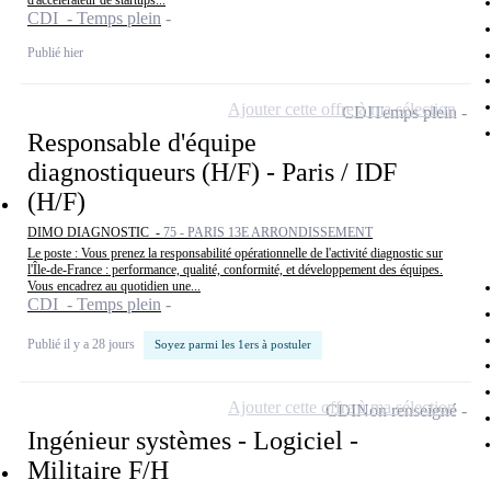
d'accélérateur de startups...
CDI - Temps plein
Publié hier
Ajouter cette offre à ma sélection
CDI
Temps plein
Responsable d'équipe
diagnostiqueurs (H/F) - Paris / IDF
(H/F)
DIMO DIAGNOSTIC -
75 - PARIS 13E ARRONDISSEMENT
Le poste : Vous prenez la responsabilité opérationnelle de l'activité diagnostic sur
l'Île-de-France : performance, qualité, conformité, et développement des équipes.
Vous encadrez au quotidien une...
CDI - Temps plein
Publié il y a 28 jours
Soyez parmi les 1ers à postuler
Ajouter cette offre à ma sélection
CDI
Non renseigné
Ingénieur systèmes - Logiciel -
Militaire F/H