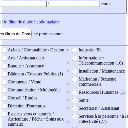
heures
er
le filtre de durée hebdomadaire
les filtres de
Domaine pro
fessionnel
ne professionel
Achats / Comptabilité / Gestion
Industrie (8)
Arts / Artisanat d'art
Informatique /
Télécommunication (10)
Banque / Assurance
Installation / Maintenance
Bâtiment / Travaux Publics (1)
Marketing / Stratégie
Commerce / Vente
commerciale
Communication / Multimédia
Ressources Humaines (1)
Conseil / Etudes
Santé
Direction d'entreprise
Secrétariat / Assistanat
Espaces verts et naturels /
Services à la personne / à l
Agriculture / Pêche / Soins aux
collectivité (27)
animaux