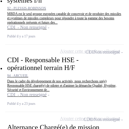
systèmes f/h
92 - PLESSIS-ROBINSON
MBDA est le seul groupe européen capable de concevoir et de produire des missiles
et systèmes de missiles complexes pour répondre à toute la gamme des besoins
opérationnels présents et futurs des...
CDI - Non renseigné
Publié il y a 17 jours
Ajouter cette offre à ma sélection
CDI
Non renseigné
CDI - Responsable HSE -
opérationnel terrain H/F
94 - ARCUEIL
Dans le cadre du développement de nos activités, nous recherchons un(e)
Responsable HSE chargé(e) de piloter et d'animer la démarche Qualité, Hygiène,
Sécurité et Environnement de...
CDI - Non renseigné
Publié il y a 23 jours
Ajouter cette offre à ma sélection
CDD
Non renseigné
Alternance Chargé(e) de mission