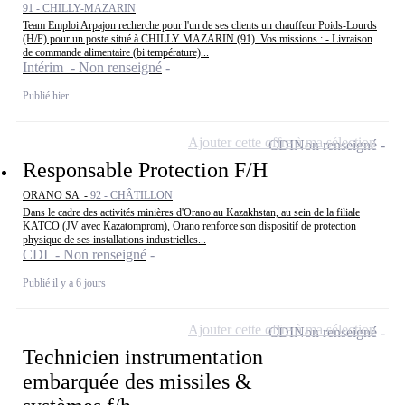
91 - CHILLY-MAZARIN
Team Emploi Arpajon recherche pour l'un de ses clients un chauffeur Poids-Lourds
(H/F) pour un poste situé à CHILLY MAZARIN (91). Vos missions : - Livraison
de commande alimentaire (bi température)...
Intérim - Non renseigné
Publié hier
Ajouter cette offre à ma sélection
CDI
Non renseigné
Responsable Protection F/H
ORANO SA -
92 - CHÂTILLON
Dans le cadre des activités minières d'Orano au Kazakhstan, au sein de la filiale
KATCO (JV avec Kazatomprom), Orano renforce son dispositif de protection
physique de ses installations industrielles...
CDI - Non renseigné
Publié il y a 6 jours
Ajouter cette offre à ma sélection
CDI
Non renseigné
Technicien instrumentation
embarquée des missiles &