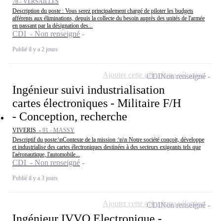
78 - VERSAILLES
Description du poste : Vous serez principalement chargé de piloter les budgets
afférents aux éliminations, depuis la collecte du besoin auprès des unités de l'armée
en passant par la désignation des...
CDI - Non renseigné
Publié il y a 2 jours
Ajouter cette offre à ma sélection
CDI
Non renseigné
Ingénieur suivi industrialisation
cartes électroniques - Militaire F/H
- Conception, recherche
VIVERIS -
91 - MASSY
Descriptif du poste:\nContexte de la mission :\n\n Notre société conçoit, développe
et industrialise des cartes électroniques destinées à des secteurs exigeants tels que
l'aéronautique, l'automobile...
CDI - Non renseigné
Publié il y a 3 jours
Ajouter cette offre à ma sélection
CDI
Non renseigné
Ingénieur IVVQ Electronique -