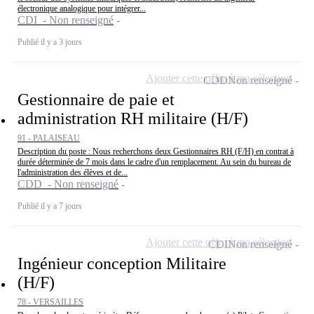
électronique analogique pour intégrer...
CDI - Non renseigné
Publié il y a 3 jours
Ajouter cette offre à ma sélection
CDD
Non renseigné
Gestionnaire de paie et
administration RH militaire (H/F)
91 - PALAISEAU
Description du poste : Nous recherchons deux Gestionnaires RH (F/H) en contrat à
durée déterminée de 7 mois dans le cadre d'un remplacement. Au sein du bureau de
l'administration des élèves et de...
CDD - Non renseigné
Publié il y a 7 jours
Ajouter cette offre à ma sélection
CDI
Non renseigné
Ingénieur conception Militaire
(H/F)
78 - VERSAILLES