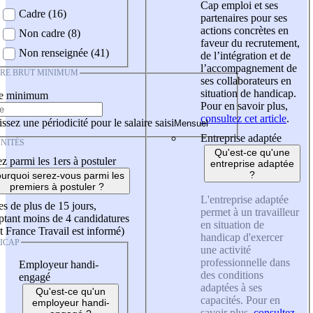
Cap emploi et ses
Cadre (16)
partenaires pour ses
actions concrètes en
Non cadre (8)
faveur du recrutement,
Non renseignée (41)
de l’intégration et de
l’accompagnement de
IRE BRUT MINIMUM
ses collaborateurs en
situation de handicap.
re minimum
Pour en savoir plus,
consultez cet article
.
ssez une périodicité pour le salaire saisi
Entreprise adaptée
NITÉS
Qu'est-ce qu'une
z parmi les 1ers à postuler
entreprise adaptée
?
urquoi serez-vous parmi les
premiers à postuler ?
L'entreprise adaptée
es de plus de 15 jours,
permet à un travailleur
tant moins de 4 candidatures
en situation de
t France Travail est informé)
handicap d'exercer
ICAP
une activité
professionnelle dans
Employeur handi-
des conditions
engagé
adaptées à ses
Qu'est-ce qu'un
capacités. Pour en
employeur handi-
savoir plus,
consultez