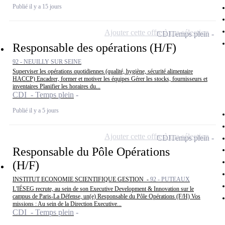
Publié il y a 15 jours
Ajouter cette offre à ma sélection
CDI
Temps plein
Responsable des opérations (H/F)
92 - NEUILLY SUR SEINE
Superviser les opérations quotidiennes (qualité, hygiène, sécurité alimentaire
HACCP) Encadrer, former et motiver les équipes Gérer les stocks, fournisseurs et
inventaires Planifier les horaires du...
CDI - Temps plein
Publié il y a 5 jours
Ajouter cette offre à ma sélection
CDI
Temps plein
Responsable du Pôle Opérations
(H/F)
INSTITUT ECONOMIE SCIENTIFIQUE GESTION -
92 - PUTEAUX
L'IÉSEG recrute, au sein de son Executive Development & Innovation sur le
campus de Paris-La Défense, un(e) Responsable du Pôle Opérations (F/H) Vos
missions : Au sein de la Direction Executive...
CDI - Temps plein