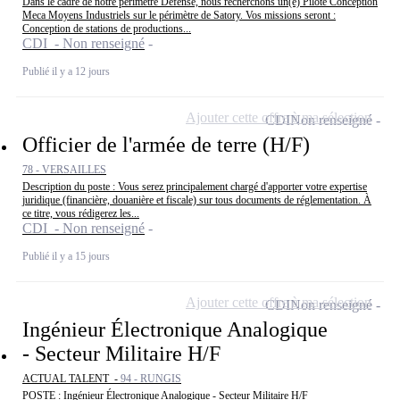
Dans le cadre de notre périmètre Défense, nous recherchons un(e) Pilote Conception
Meca Moyens Industriels sur le périmètre de Satory. Vos missions seront :
Conception de stations de productions...
CDI - Non renseigné
Publié il y a 12 jours
Ajouter cette offre à ma sélection
CDI
Non renseigné
Officier de l'armée de terre (H/F)
78 - VERSAILLES
Description du poste : Vous serez principalement chargé d'apporter votre expertise
juridique (financière, douanière et fiscale) sur tous documents de réglementation. À
ce titre, vous rédigerez les...
CDI - Non renseigné
Publié il y a 15 jours
Ajouter cette offre à ma sélection
CDI
Non renseigné
Ingénieur Électronique Analogique
- Secteur Militaire H/F
ACTUAL TALENT -
94 - RUNGIS
POSTE : Ingénieur Électronique Analogique - Secteur Militaire H/F