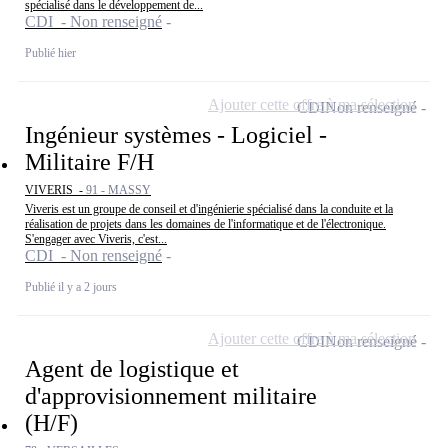
spécialisé dans le développement de...
CDI - Non renseigné
Publié hier
Ajouter cette offre à ma sélection
CDI
Non renseigné
Ingénieur systèmes - Logiciel -
Militaire F/H
VIVERIS -
91 - MASSY
Viveris est un groupe de conseil et d'ingénierie spécialisé dans la conduite et la
réalisation de projets dans les domaines de l'informatique et de l'électronique.
S'engager avec Viveris, c'est...
CDI - Non renseigné
Publié il y a 2 jours
Ajouter cette offre à ma sélection
CDI
Non renseigné
Agent de logistique et
d'approvisionnement militaire
(H/F)