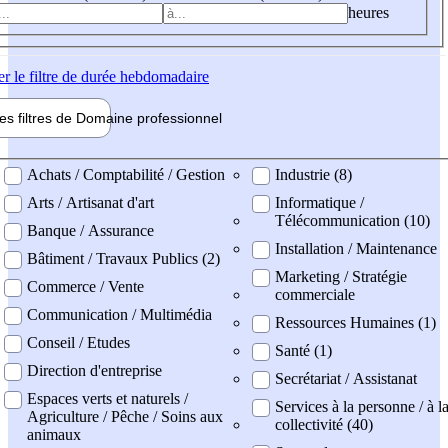
heures
er
le filtre de durée hebdomadaire
les filtres de
Domaine pro
fessionnel
ne professionel
Achats / Comptabilité / Gestion
Industrie (8)
Arts / Artisanat d'art
Informatique /
Télécommunication (10)
Banque / Assurance
Installation / Maintenance
Bâtiment / Travaux Publics (2)
Marketing / Stratégie
Commerce / Vente
commerciale
Communication / Multimédia
Ressources Humaines (1)
Conseil / Etudes
Santé (1)
Direction d'entreprise
Secrétariat / Assistanat
Espaces verts et naturels /
Services à la personne / à l
Agriculture / Pêche / Soins aux
collectivité (40)
animaux