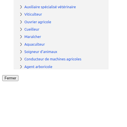
Fermer
Fermer
le détail de l'offre
/
Offre
sur
Offre précéden