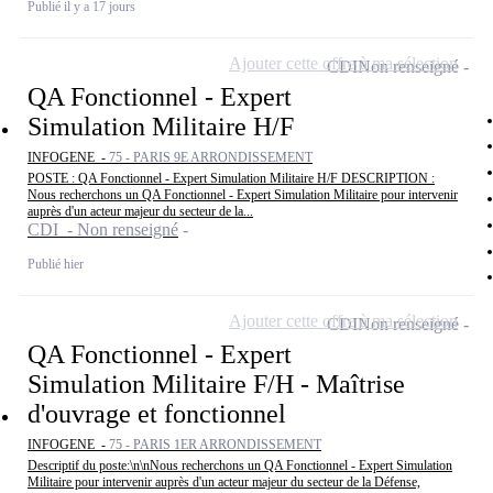
Publié il y a 17 jours
Ajouter cette offre à ma sélection
CDI
Non renseigné
QA Fonctionnel - Expert
Simulation Militaire H/F
INFOGENE -
75 - PARIS 9E ARRONDISSEMENT
POSTE : QA Fonctionnel - Expert Simulation Militaire H/F DESCRIPTION :
Nous recherchons un QA Fonctionnel - Expert Simulation Militaire pour intervenir
auprès d'un acteur majeur du secteur de la...
CDI - Non renseigné
Publié hier
Ajouter cette offre à ma sélection
CDI
Non renseigné
QA Fonctionnel - Expert
Simulation Militaire F/H - Maîtrise
d'ouvrage et fonctionnel
INFOGENE -
75 - PARIS 1ER ARRONDISSEMENT
Descriptif du poste:\n\nNous recherchons un QA Fonctionnel - Expert Simulation
Militaire pour intervenir auprès d'un acteur majeur du secteur de la Défense,