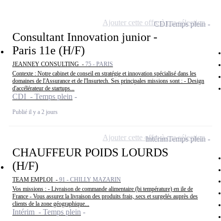
Ajouter cette offre à ma sélection
CDI
Temps plein
Consultant Innovation junior -
Paris 11e (H/F)
JEANNEY CONSULTING -
75 - PARIS
Contexte : Notre cabinet de conseil en stratégie et innovation spécialisé dans les
domaines de l'Assurance et de l'Insurtech. Ses principales missions sont : - Design
d'accélérateur de startups...
CDI - Temps plein
Publié il y a 2 jours
Ajouter cette offre à ma sélection
Intérim
Temps plein
CHAUFFEUR POIDS LOURDS
(H/F)
TEAM EMPLOI -
91 - CHILLY MAZARIN
Vos missions : - Livraison de commande alimentaire (bi température) en ile de
France - Vous assurez la livraison des produits frais, secs et surgelés auprès des
clients de la zone géographique...
Intérim - Temps plein