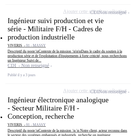
Ajouter cette offre à ma sélection
CDI
Non renseigné
Ingénieur suivi production et vie
série - Militaire F/H - Cadres de
production industrielle
VIVERIS -
91 - MASSY
Descriptif du poste:\nContexte de la mission :\n\n\nDans le cadre du soutien à la
production série et de l'exploitation d'équipements à forte criticité, nous recherchons
un Ingénieur Suivi de...
CDI - Non renseigné
Publié il y a 3 jours
Ajouter cette offre à ma sélection
CDI
Non renseigné
Ingénieur électronique analogique
- Secteur Militaire F/H -
Conception, recherche
VIVERIS -
91 - MASSY
Descriptif du poste:\nContexte de la mission :\n \n Notre client, acteur reconnu dans
le secteur des systèmes embarqués et industriels, recherche un ingénieur