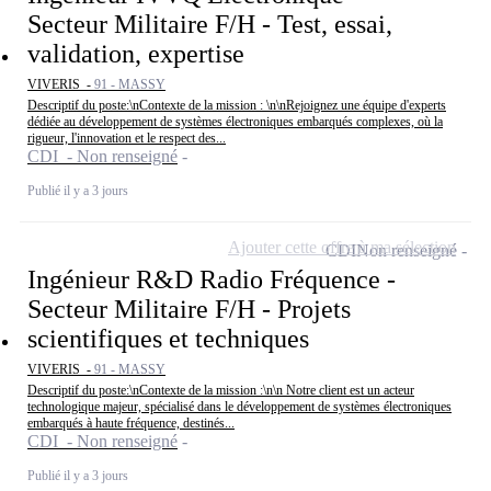
Secteur Militaire F/H - Test, essai,
validation, expertise
VIVERIS -
91 - MASSY
Descriptif du poste:\nContexte de la mission : \n\nRejoignez une équipe d'experts
dédiée au développement de systèmes électroniques embarqués complexes, où la
rigueur, l'innovation et le respect des...
CDI - Non renseigné
Publié il y a 3 jours
Ajouter cette offre à ma sélection
CDI
Non renseigné
Ingénieur R&D Radio Fréquence -
Secteur Militaire F/H - Projets
scientifiques et techniques
VIVERIS -
91 - MASSY
Descriptif du poste:\nContexte de la mission :\n\n Notre client est un acteur
technologique majeur, spécialisé dans le développement de systèmes électroniques
embarqués à haute fréquence, destinés...
CDI - Non renseigné
Publié il y a 3 jours