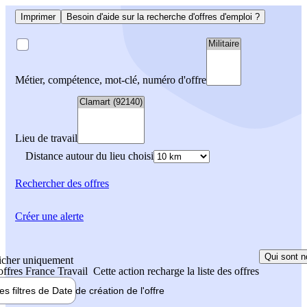
Imprimer
Besoin d'aide sur la recherche d'offres d'emploi ?
Métier, compétence, mot-clé, numéro d'offre
Lieu de travail
Distance autour du lieu choisi
Rechercher
des offres
Créer une alerte
Qui sont n
icher uniquement
 offres France Travail
Cette action recharge la liste des offres
les filtres de
Date de création
de l'offre