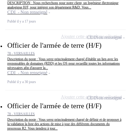
DESCRIPTION : Nous recherchons pour notre client, un Ingénieur électronique
analogique H/F, pour intégrer son département R&D. Vous...
CDI - Non renseigné
Publié il y a 17 jours
Ajouter cette offre à ma sélection
CDI
Non renseigné
Officier de l'armée de terre (H/F)
78 - VERSAILLES
Description du poste : Vous serez principalement chargé d'établir un lien avec les
responsables de domaines (RDD) et les OS pour recueillir toutes les informations
nécessaires afin d'assurer la...
CDI - Non renseigné
Publié il y a 30 jours
Ajouter cette offre à ma sélection
CDI
Non renseigné
Officier de l'armée de terre (H/F)
78 - VERSAILLES
Description du poste : Vous serez principalement chargé de définir et de proposer à
la validation la liste des actions de mise à jour des différents documents du
processus R2. Vous tiendrez à jour...