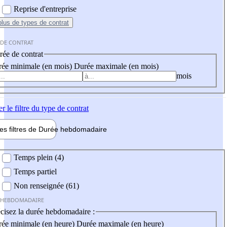
Reprise d'entreprise
plus
de types de contrat
 DE CONTRAT
ée de contrat
ée minimale (en mois)
Durée maximale (en mois)
mois
er
le filtre du type de contrat
les filtres de
Durée hebdo
madaire
 hebdomadaire
Temps plein (4)
Temps partiel
Non renseignée (61)
 HEBDOMADAIRE
cisez la durée hebdomadaire :
ée minimale (en heure)
Durée maximale (en heure)