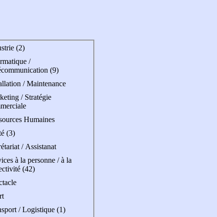
strie (2)
rmatique /
écommunication (9)
allation / Maintenance
eting / Stratégie
merciale
sources Humaines
é (3)
étariat / Assistanat
ices à la personne / à la
ectivité (42)
ctacle
rt
sport / Logistique (1)