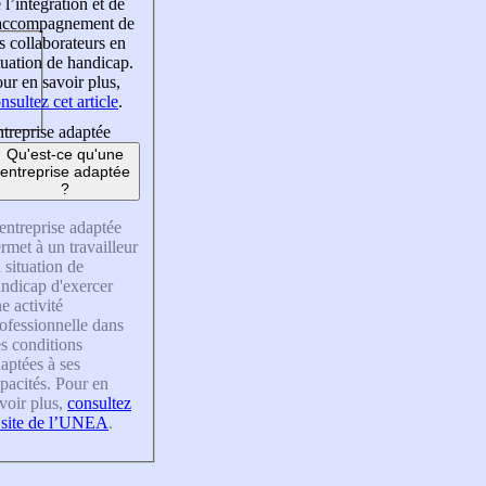
 l’intégration et de
’accompagnement de
s collaborateurs en
tuation de handicap.
ur en savoir plus,
nsultez cet article
.
treprise adaptée
Qu'est-ce qu'une
entreprise adaptée
?
entreprise adaptée
rmet à un travailleur
 situation de
ndicap d'exercer
e activité
ofessionnelle dans
s conditions
aptées à ses
pacités. Pour en
voir plus,
consultez
 site de l’UNEA
.