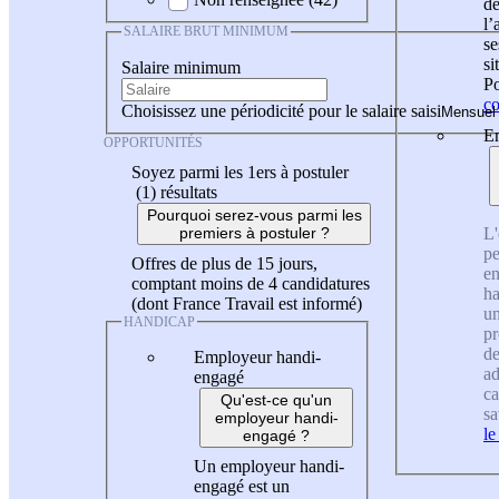
de
l
SALAIRE BRUT MINIMUM
se
si
Salaire minimum
Po
co
Choisissez une périodicité pour le salaire saisi
En
OPPORTUNITÉS
Soyez parmi les 1ers à postuler
(1)
résultats
Pourquoi serez-vous parmi les
L'
premiers à postuler ?
pe
Offres de plus de 15 jours,
en
comptant moins de 4 candidatures
ha
(dont France Travail est informé)
un
HANDICAP
pr
de
Employeur handi-
ad
engagé
ca
Qu'est-ce qu'un
sa
employeur handi-
le
engagé ?
Un employeur handi-
engagé est un