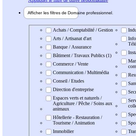
Appliquer
le filtre de durée hebdomadaire
Afficher les filtres de
Domaine pro
fessionnel
Domaine professionel
Achats / Comptabilité / Gestion
Indu
Arts / Artisanat d'art
Info
Tél
Banque / Assurance
Inst
Bâtiment / Travaux Publics (1)
Mark
Commerce / Vente
com
Communication / Multimédia
Res
Conseil / Etudes
Sant
Direction d'entreprise
Secr
Espaces verts et naturels /
Serv
Agriculture / Pêche / Soins aux
coll
animaux
Spe
Hôtellerie - Restauration /
Tourisme / Animation
Spo
Immobilier
Tran