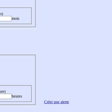
s)
mois
ure)
heures
Créer une alerte