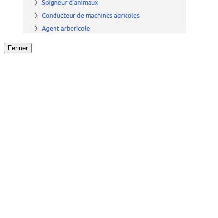
Fermer
Fermer
le détail de l'offre
/
Offre
sur
Offre précéden