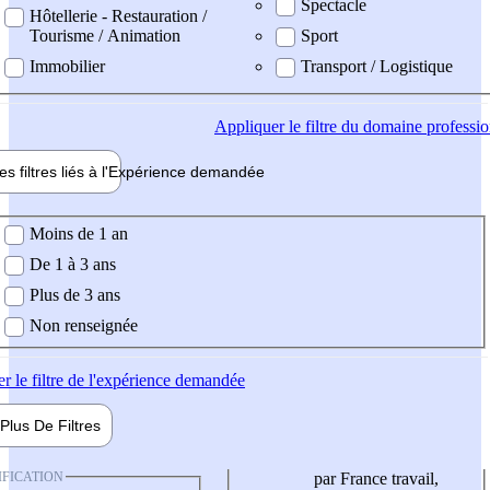
Spectacle
Hôtellerie - Restauration /
Tourisme / Animation
Sport
Immobilier
Transport / Logistique
Appliquer
le filtre du domaine professi
es filtres liés à l'
Expérience
demandée
ience demandée
Moins de 1 an
De 1 à 3 ans
Plus de 3 ans
Non renseignée
er
le filtre de l'expérience demandée
Plus De
Filtres
IFICATION
par France travail,