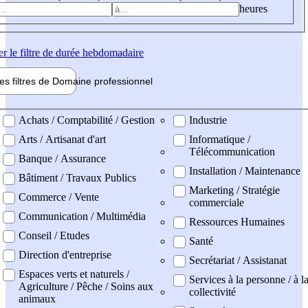
heures
er
le filtre de durée hebdomadaire
les filtres de
Domaine pro
fessionnel
ne professionel
Achats / Comptabilité / Gestion
Industrie
Arts / Artisanat d'art
Informatique /
Télécommunication
Banque / Assurance
Installation / Maintenance
Bâtiment / Travaux Publics
Marketing / Stratégie
Commerce / Vente
commerciale
Communication / Multimédia
Ressources Humaines
Conseil / Etudes
Santé
Direction d'entreprise
Secrétariat / Assistanat
Espaces verts et naturels /
Services à la personne / à l
Agriculture / Pêche / Soins aux
collectivité
animaux