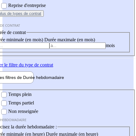
Reprise d'entreprise
plus
de types de contrat
 DE CONTRAT
ée de contrat
ée minimale (en mois)
Durée maximale (en mois)
mois
er
le filtre du type de contrat
les filtres de
Durée hebdo
madaire
 hebdomadaire
Temps plein
Temps partiel
Non renseignée
 HEBDOMADAIRE
cisez la durée hebdomadaire :
ée minimale (en heure)
Durée maximale (en heure)