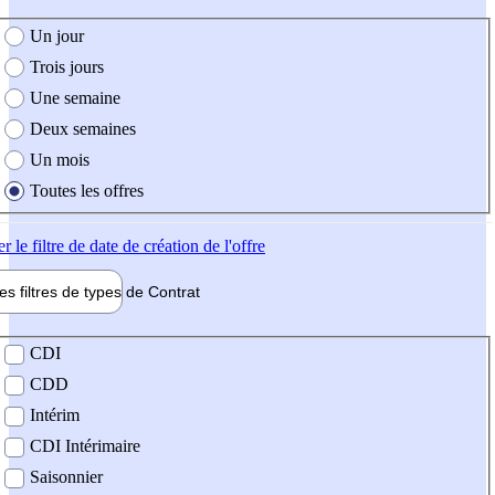
e création de l'offre
Un jour
Trois jours
Une semaine
Deux semaines
Un mois
Toutes les offres
er
le filtre de date de création de l'offre
les filtres de types de
Contrat
de contrat
CDI
CDD
Intérim
CDI Intérimaire
Saisonnier