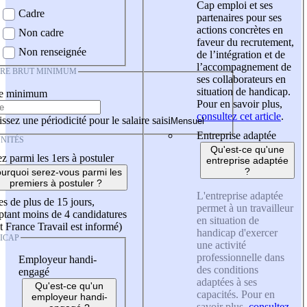
Cap emploi et ses
Cadre
partenaires pour ses
actions concrètes en
Non cadre
faveur du recrutement,
Non renseignée
de l’intégration et de
l’accompagnement de
IRE BRUT MINIMUM
ses collaborateurs en
situation de handicap.
re minimum
Pour en savoir plus,
consultez cet article
.
ssez une périodicité pour le salaire saisi
Entreprise adaptée
NITÉS
Qu'est-ce qu'une
z parmi les 1ers à postuler
entreprise adaptée
?
urquoi serez-vous parmi les
premiers à postuler ?
L'entreprise adaptée
es de plus de 15 jours,
permet à un travailleur
tant moins de 4 candidatures
en situation de
t France Travail est informé)
handicap d'exercer
ICAP
une activité
professionnelle dans
Employeur handi-
des conditions
engagé
adaptées à ses
Qu'est-ce qu'un
capacités. Pour en
employeur handi-
savoir plus,
consultez