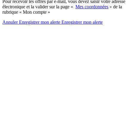
Pour recevoir les offres par e-mail, vous devez saisir votre adresse
électronique et la valider sur la page «
Mes coordonnées
» de la
rubrique « Mon compte »
Annuler
Enregistrer mon alerte
Enregistrer
mon alerte