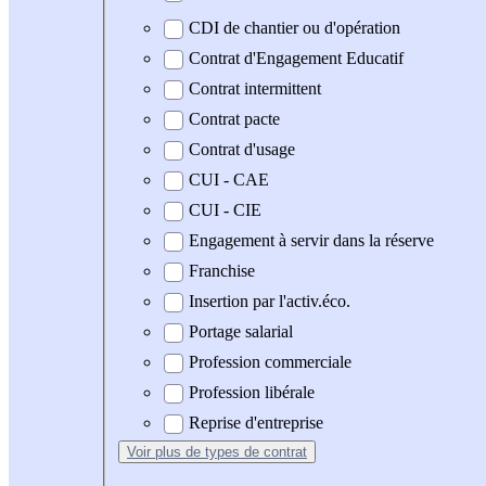
CDI de chantier ou d'opération
Contrat d'Engagement Educatif
Contrat intermittent
Contrat pacte
Contrat d'usage
CUI - CAE
CUI - CIE
Engagement à servir dans la réserve
Franchise
Insertion par l'activ.éco.
Portage salarial
Profession commerciale
Profession libérale
Reprise d'entreprise
Voir plus
de types de contrat