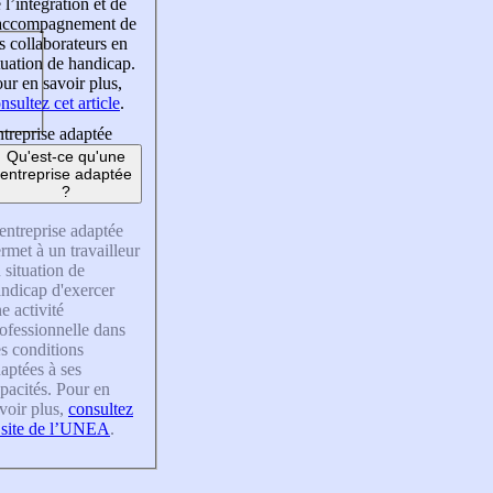
 l’intégration et de
’accompagnement de
s collaborateurs en
tuation de handicap.
ur en savoir plus,
nsultez cet article
.
treprise adaptée
Qu'est-ce qu'une
entreprise adaptée
?
entreprise adaptée
rmet à un travailleur
 situation de
ndicap d'exercer
e activité
ofessionnelle dans
s conditions
aptées à ses
pacités. Pour en
voir plus,
consultez
 site de l’UNEA
.