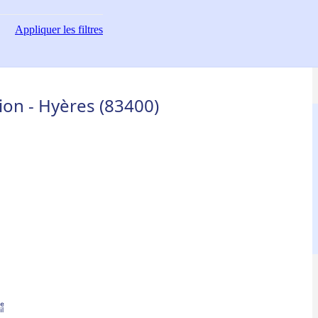
Appliquer
les filtres
on - Hyères (83400)