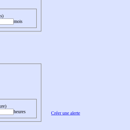
s)
mois
ure)
heures
Créer une alerte