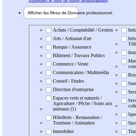
Appliquer
le filtre de durée hebdomadaire
Afficher les filtres de
Domaine pro
fessionnel
Domaine professionel
Achats / Comptabilité / Gestion
Indu
Arts / Artisanat d'art
Info
Tél
Banque / Assurance
Inst
Bâtiment / Travaux Publics
Mark
Commerce / Vente
com
Communication / Multimédia
Res
Conseil / Etudes
San
Direction d'entreprise
Secr
Espaces verts et naturels /
Serv
Agriculture / Pêche / Soins aux
coll
animaux (1)
Spe
Hôtellerie - Restauration /
Tourisme / Animation
Spo
Immobilier
Tran