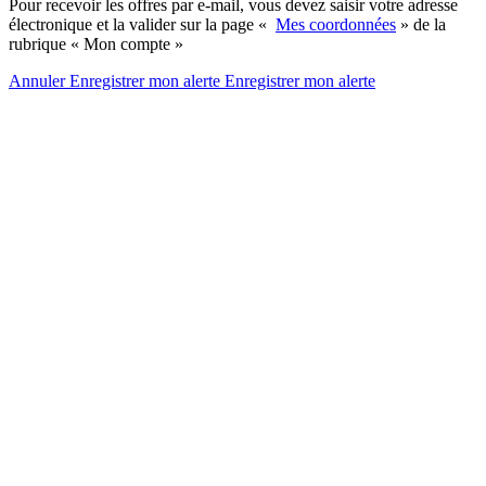
Pour recevoir les offres par e-mail, vous devez saisir votre adresse
électronique et la valider sur la page «
Mes coordonnées
» de la
rubrique « Mon compte »
Annuler
Enregistrer mon alerte
Enregistrer
mon alerte