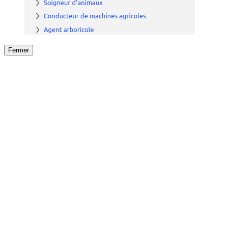
Fermer
Fermer
le détail de l'offre
/
Offre
sur
Offre précéden