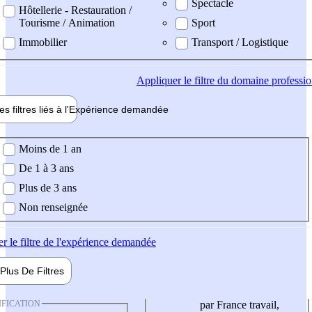
Spectacle
Hôtellerie - Restauration /
Tourisme / Animation
Sport
Immobilier
Transport / Logistique
Appliquer
le filtre du domaine professi
es filtres liés à l'
Expérience
demandée
ience demandée
Moins de 1 an
De 1 à 3 ans
Plus de 3 ans
Non renseignée
er
le filtre de l'expérience demandée
Plus De
Filtres
IFICATION
par France travail,