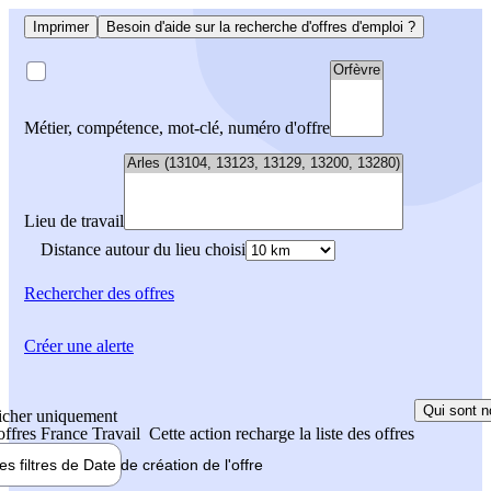
Imprimer
Besoin d'aide sur la recherche d'offres d'emploi ?
Métier, compétence, mot-clé, numéro d'offre
Lieu de travail
Distance autour du lieu choisi
Rechercher
des offres
Créer une alerte
Qui sont n
icher uniquement
 offres France Travail
Cette action recharge la liste des offres
les filtres de
Date de création
de l'offre