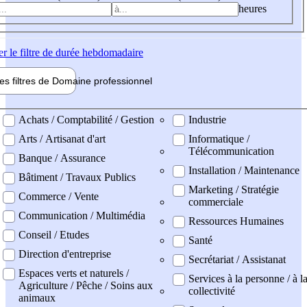
heures
er
le filtre de durée hebdomadaire
les filtres de
Domaine pro
fessionnel
ne professionel
Achats / Comptabilité / Gestion
Industrie
Arts / Artisanat d'art
Informatique /
Télécommunication
Banque / Assurance
Installation / Maintenance
Bâtiment / Travaux Publics
Marketing / Stratégie
Commerce / Vente
commerciale
Communication / Multimédia
Ressources Humaines
Conseil / Etudes
Santé
Direction d'entreprise
Secrétariat / Assistanat
Espaces verts et naturels /
Services à la personne / à l
Agriculture / Pêche / Soins aux
collectivité
animaux