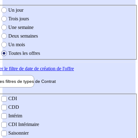
e création de l'offre
Un jour
Trois jours
Une semaine
Deux semaines
Un mois
Toutes les offres
er
le filtre de date de création de l'offre
les filtres de types de
Contrat
de contrat
CDI
CDD
Intérim
CDI Intérimaire
Saisonnier