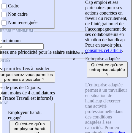
Cap emploi et ses
Cadre
partenaires pour ses
actions concrètes en
Non cadre
faveur du recrutement,
Non renseignée
de l’intégration et de
l’accompagnement de
IRE BRUT MINIMUM
ses collaborateurs en
situation de handicap.
re minimum
Pour en savoir plus,
consultez cet article
.
ssez une périodicité pour le salaire saisi
Entreprise adaptée
NITÉS
Qu'est-ce qu'une
z parmi les 1ers à postuler
entreprise adaptée
?
urquoi serez-vous parmi les
premiers à postuler ?
L'entreprise adaptée
es de plus de 15 jours,
permet à un travailleur
tant moins de 4 candidatures
en situation de
t France Travail est informé)
handicap d'exercer
ICAP
une activité
professionnelle dans
Employeur handi-
des conditions
engagé
adaptées à ses
Qu'est-ce qu'un
capacités. Pour en
employeur handi-
savoir plus,
consultez