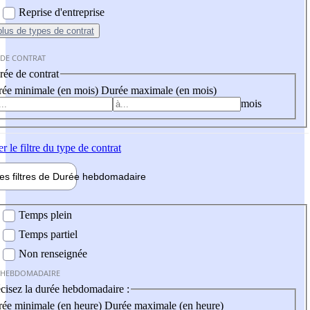
Reprise d'entreprise
plus
de types de contrat
 DE CONTRAT
ée de contrat
ée minimale (en mois)
Durée maximale (en mois)
mois
er
le filtre du type de contrat
les filtres de
Durée hebdo
madaire
 hebdomadaire
Temps plein
Temps partiel
Non renseignée
 HEBDOMADAIRE
cisez la durée hebdomadaire :
ée minimale (en heure)
Durée maximale (en heure)