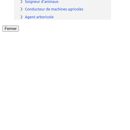
Fermer
Fermer
le détail de l'offre
/
Offre
sur
Offre précéden