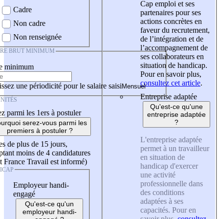
Cap emploi et ses
Cadre
partenaires pour ses
actions concrètes en
Non cadre
faveur du recrutement,
Non renseignée
de l’intégration et de
l’accompagnement de
IRE BRUT MINIMUM
ses collaborateurs en
situation de handicap.
re minimum
Pour en savoir plus,
consultez cet article
.
ssez une périodicité pour le salaire saisi
Entreprise adaptée
NITÉS
Qu'est-ce qu'une
z parmi les 1ers à postuler
entreprise adaptée
?
urquoi serez-vous parmi les
premiers à postuler ?
L'entreprise adaptée
es de plus de 15 jours,
permet à un travailleur
tant moins de 4 candidatures
en situation de
t France Travail est informé)
handicap d'exercer
ICAP
une activité
professionnelle dans
Employeur handi-
des conditions
engagé
adaptées à ses
Qu'est-ce qu'un
capacités. Pour en
employeur handi-
savoir plus,
consultez