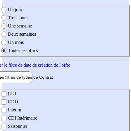
e création de l'offre
Un jour
Trois jours
Une semaine
Deux semaines
Un mois
Toutes les offres
er
le filtre de date de création de l'offre
les filtres de types de
Contrat
de contrat
CDI
CDD
Intérim
CDI Intérimaire
Saisonnier