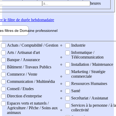
heures
er
le filtre de durée hebdomadaire
les filtres de
Domaine pro
fessionnel
ne professionel
Achats / Comptabilité / Gestion
Industrie
Arts / Artisanat d'art
Informatique /
Télécommunication
Banque / Assurance
Installation / Maintenance
Bâtiment / Travaux Publics
Marketing / Stratégie
Commerce / Vente
commerciale
Communication / Multimédia
Ressources Humaines
Conseil / Etudes
Santé
Direction d'entreprise
Secrétariat / Assistanat
Espaces verts et naturels /
Services à la personne / à l
Agriculture / Pêche / Soins aux
collectivité
animaux