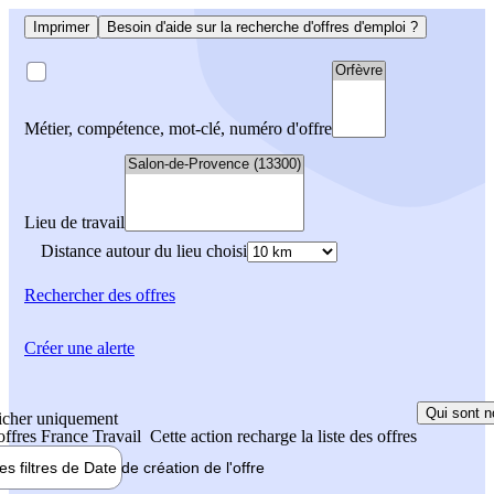
Imprimer
Besoin d'aide sur la recherche d'offres d'emploi ?
Métier, compétence, mot-clé, numéro d'offre
Lieu de travail
Distance autour du lieu choisi
Rechercher
des offres
Créer une alerte
Qui sont n
icher uniquement
 offres France Travail
Cette action recharge la liste des offres
les filtres de
Date de création
de l'offre