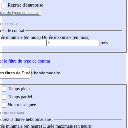
Reprise d'entreprise
plus
de types de contrat
 DE CONTRAT
ée de contrat
ée minimale (en mois)
Durée maximale (en mois)
mois
er
le filtre du type de contrat
les filtres de
Durée hebdo
madaire
 hebdomadaire
Temps plein
Temps partiel
Non renseignée
 HEBDOMADAIRE
cisez la durée hebdomadaire :
ée minimale (en heure)
Durée maximale (en heure)