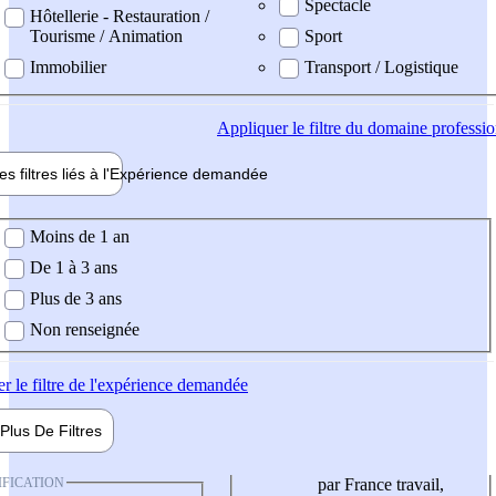
Spectacle
Hôtellerie - Restauration /
Tourisme / Animation
Sport
Immobilier
Transport / Logistique
Appliquer
le filtre du domaine professi
es filtres liés à l'
Expérience
demandée
ience demandée
Moins de 1 an
De 1 à 3 ans
Plus de 3 ans
Non renseignée
er
le filtre de l'expérience demandée
Plus De
Filtres
IFICATION
par France travail,