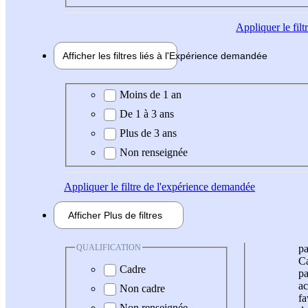
Appliquer
le fil
Afficher les filtres liés à l'
Expérience
demandée
Expérience demandée
Moins de 1 an
De 1 à 3 ans
Plus de 3 ans
Non renseignée
Appliquer
le filtre de l'expérience demandée
Afficher
Plus de
filtres
QUALIFICATION
pa
Ca
Cadre
pa
ac
Non cadre
fa
Non renseignée