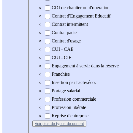
CDI de chantier ou d'opération
Contrat d'Engagement Educatif
Contrat intermittent
Contrat pacte
Contrat d'usage
CUI - CAE
CUI - CIE
Engagement à servir dans la réserve
Franchise
Insertion par l'activ.éco.
Portage salarial
Profession commerciale
Profession libérale
Reprise d'entreprise
Voir plus
de types de contrat