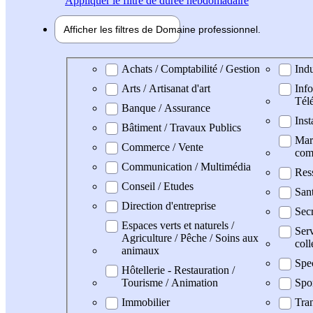
Appliquer
le filtre de durée hebdomadaire
Afficher les filtres de
Domaine pro
fessionnel
Domaine professionel
Achats / Comptabilité / Gestion
Indu
Arts / Artisanat d'art
Info
Tél
Banque / Assurance
Inst
Bâtiment / Travaux Publics
Mark
Commerce / Vente
com
Communication / Multimédia
Res
Conseil / Etudes
San
Direction d'entreprise
Secr
Espaces verts et naturels /
Serv
Agriculture / Pêche / Soins aux
coll
animaux
Spe
Hôtellerie - Restauration /
Tourisme / Animation
Spo
Immobilier
Tran