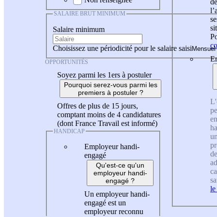
de
l
SALAIRE BRUT MINIMUM
se
si
Salaire minimum
Po
co
Choisissez une périodicité pour le salaire saisi
En
OPPORTUNITÉS
Soyez parmi les 1ers à postuler
Pourquoi serez-vous parmi les
premiers à postuler ?
L'
Offres de plus de 15 jours,
pe
comptant moins de 4 candidatures
en
(dont France Travail est informé)
ha
HANDICAP
un
pr
Employeur handi-
de
engagé
ad
Qu'est-ce qu'un
ca
employeur handi-
sa
engagé ?
le
Un employeur handi-
engagé est un
employeur reconnu