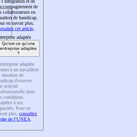
 l’intégration et de
’accompagnement de
s collaborateurs en
tuation de handicap.
ur en savoir plus,
nsultez cet article
.
treprise adaptée
Qu'est-ce qu'une
entreprise adaptée
?
entreprise adaptée
rmet à un travailleur
 situation de
ndicap d'exercer
e activité
ofessionnelle dans
s conditions
aptées à ses
pacités. Pour en
voir plus,
consultez
 site de l’UNEA
.