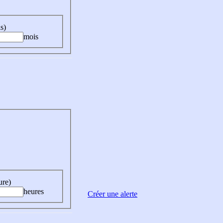
s)
mois
ure)
heures
Créer une alerte