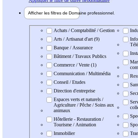
Appliquer
le filtre de durée hebdomadaire
Afficher les filtres de
Domaine pro
fessionnel
Domaine professionel
Achats / Comptabilité / Gestion
Indu
Arts / Artisanat d'art (9)
Info
Tél
Banque / Assurance
Inst
Bâtiment / Travaux Publics
Mark
Commerce / Vente (1)
com
Communication / Multimédia
Res
Conseil / Etudes
San
Direction d'entreprise
Secr
Espaces verts et naturels /
Serv
Agriculture / Pêche / Soins aux
coll
animaux
Spe
Hôtellerie - Restauration /
Tourisme / Animation
Spo
Immobilier
Tran