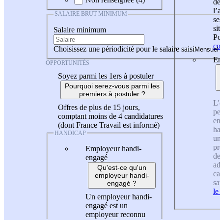
de
l
SALAIRE BRUT MINIMUM
se
si
Salaire minimum
Po
co
Choisissez une périodicité pour le salaire saisi
En
OPPORTUNITÉS
Soyez parmi les 1ers à postuler
Pourquoi serez-vous parmi les
premiers à postuler ?
L'
Offres de plus de 15 jours,
pe
comptant moins de 4 candidatures
en
(dont France Travail est informé)
ha
HANDICAP
un
pr
Employeur handi-
de
engagé
ad
Qu'est-ce qu'un
ca
employeur handi-
sa
engagé ?
le
Un employeur handi-
engagé est un
employeur reconnu