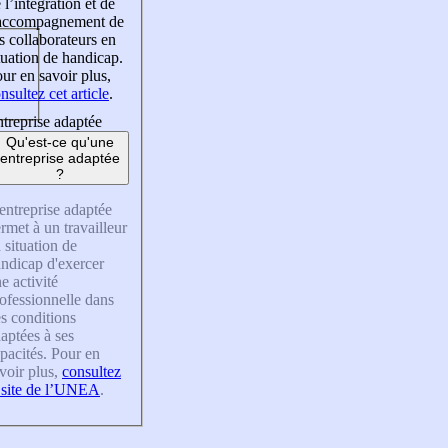
 l’intégration et de
’accompagnement de
s collaborateurs en
tuation de handicap.
ur en savoir plus,
nsultez cet article
.
treprise adaptée
Qu'est-ce qu'une
entreprise adaptée
?
entreprise adaptée
rmet à un travailleur
 situation de
ndicap d'exercer
e activité
ofessionnelle dans
s conditions
aptées à ses
pacités. Pour en
voir plus,
consultez
 site de l’UNEA
.