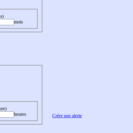
s)
mois
ure)
heures
Créer une alerte