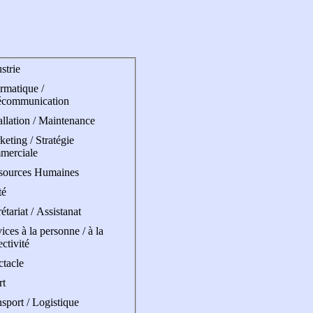
strie
rmatique /
écommunication
allation / Maintenance
eting / Stratégie
merciale
sources Humaines
té
étariat / Assistanat
ices à la personne / à la
ectivité
ctacle
rt
sport / Logistique