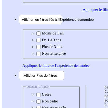
Appliquer
le fil
Afficher les filtres liés à l'
Expérience
demandée
Expérience demandée
Moins de 1 an
De 1 à 3 ans
Plus de 3 ans
Non renseignée
Appliquer
le filtre de l'expérience demandée
Afficher
Plus de
filtres
QUALIFICATION
pa
Ca
Cadre
pa
ac
Non cadre
fa
Non renseignée