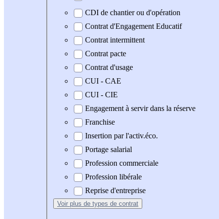
CDI de chantier ou d'opération
Contrat d'Engagement Educatif
Contrat intermittent
Contrat pacte
Contrat d'usage
CUI - CAE
CUI - CIE
Engagement à servir dans la réserve
Franchise
Insertion par l'activ.éco.
Portage salarial
Profession commerciale
Profession libérale
Reprise d'entreprise
Voir plus
de types de contrat