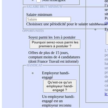
de
l
SALAIRE BRUT MINIMUM
se
si
Salaire minimum
Po
co
Choisissez une périodicité pour le salaire saisi
En
OPPORTUNITÉS
Soyez parmi les 1ers à postuler
Pourquoi serez-vous parmi les
premiers à postuler ?
L'
Offres de plus de 15 jours,
pe
comptant moins de 4 candidatures
en
(dont France Travail est informé)
ha
HANDICAP
un
pr
Employeur handi-
de
engagé
ad
Qu'est-ce qu'un
ca
employeur handi-
sa
engagé ?
le
Un employeur handi-
engagé est un
employeur reconnu