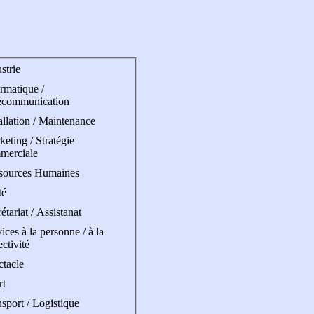
strie
rmatique /
écommunication
allation / Maintenance
eting / Stratégie
merciale
sources Humaines
té
étariat / Assistanat
ices à la personne / à la
ectivité
ctacle
rt
sport / Logistique