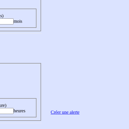
s)
mois
ure)
heures
Créer une alerte