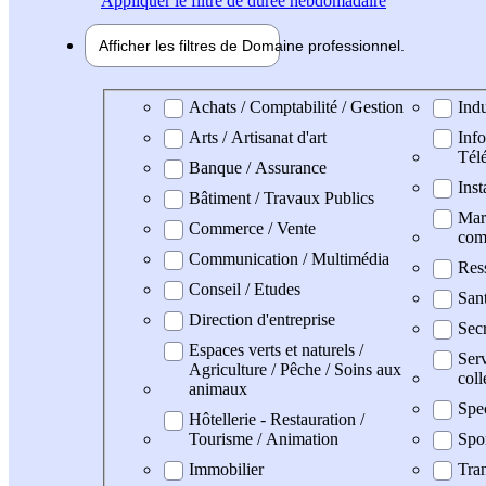
Appliquer
le filtre de durée hebdomadaire
Afficher les filtres de
Domaine pro
fessionnel
Domaine professionel
Achats / Comptabilité / Gestion
Indu
Arts / Artisanat d'art
Info
Tél
Banque / Assurance
Inst
Bâtiment / Travaux Publics
Mark
Commerce / Vente
com
Communication / Multimédia
Res
Conseil / Etudes
San
Direction d'entreprise
Secr
Espaces verts et naturels /
Serv
Agriculture / Pêche / Soins aux
coll
animaux
Spe
Hôtellerie - Restauration /
Tourisme / Animation
Spo
Immobilier
Tran