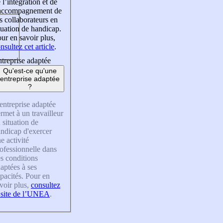
 l’intégration et de
’accompagnement de
s collaborateurs en
tuation de handicap.
ur en savoir plus,
nsultez cet article
.
treprise adaptée
Qu'est-ce qu'une
entreprise adaptée
?
entreprise adaptée
rmet à un travailleur
 situation de
ndicap d'exercer
e activité
ofessionnelle dans
s conditions
aptées à ses
pacités. Pour en
voir plus,
consultez
 site de l’UNEA
.