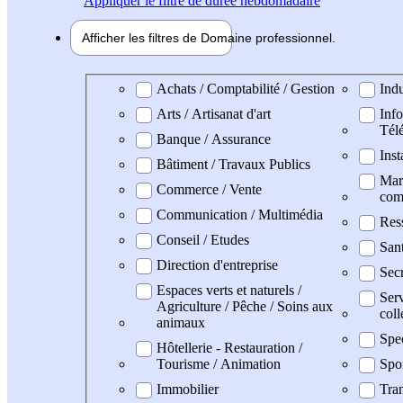
Appliquer
le filtre de durée hebdomadaire
Afficher les filtres de
Domaine pro
fessionnel
Domaine professionel
Achats / Comptabilité / Gestion
Indu
Arts / Artisanat d'art
Info
Tél
Banque / Assurance
Inst
Bâtiment / Travaux Publics
Mark
Commerce / Vente
com
Communication / Multimédia
Res
Conseil / Etudes
Sant
Direction d'entreprise
Secr
Espaces verts et naturels /
Serv
Agriculture / Pêche / Soins aux
coll
animaux
Spe
Hôtellerie - Restauration /
Tourisme / Animation
Spo
Immobilier
Tran