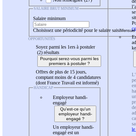
de
l
SALAIRE BRUT MINIMUM
se
si
Salaire minimum
Po
co
Choisissez une périodicité pour le salaire saisi
En
OPPORTUNITÉS
ad
Soyez parmi les 1ers à postuler
ke
(2)
résultats
Pourquoi serez-vous parmi les
premiers à postuler ?
Offres de plus de 15 jours,
L'
comptant moins de 4 candidatures
pe
(dont France Travail est informé)
en
HANDICAP
ha
un
Employeur handi-
pr
engagé
de
Qu'est-ce qu'un
ad
employeur handi-
ca
engagé ?
sa
Un employeur handi-
le
engagé est un