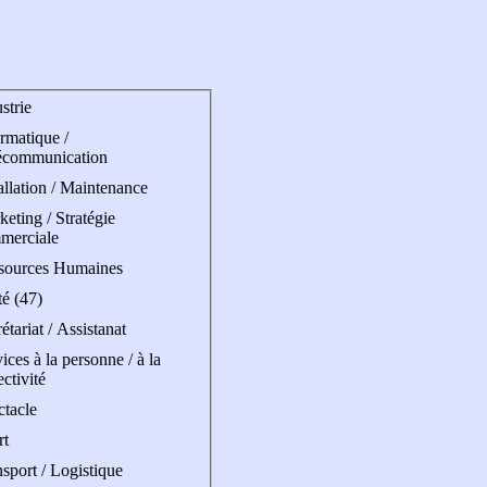
strie
rmatique /
écommunication
allation / Maintenance
eting / Stratégie
merciale
sources Humaines
é (47)
étariat / Assistanat
ices à la personne / à la
ectivité
ctacle
rt
sport / Logistique