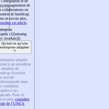
 l’intégration et de
’accompagnement de
s collaborateurs en
tuation de handicap.
ur en savoir plus,
nsultez cet article
.
treprise
aptée (1
[[missing
y: resultats]]
)
Qu'est-ce qu'une
entreprise adaptée
?
entreprise adaptée
rmet à un travailleur
 situation de
ndicap d'exercer
e activité
ofessionnelle dans
s conditions
aptées à ses
pacités. Pour en
voir plus,
consultez
 site de l’UNEA
.