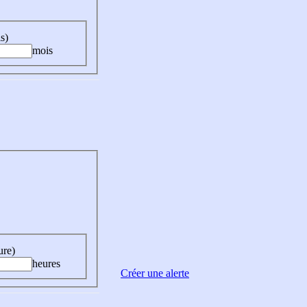
s)
mois
ure)
heures
Créer une alerte