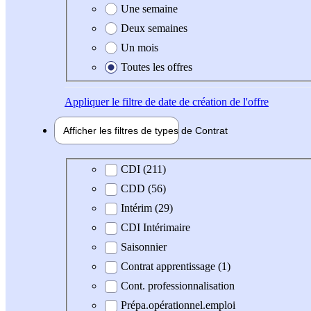
Une semaine
Deux semaines
Un mois
Toutes les offres
Appliquer
le filtre de date de création de l'offre
Afficher les filtres de types de
Contrat
Type de contrat
CDI (211)
CDD (56)
Intérim (29)
CDI Intérimaire
Saisonnier
Contrat apprentissage (1)
Cont. professionnalisation
Prépa.opérationnel.emploi