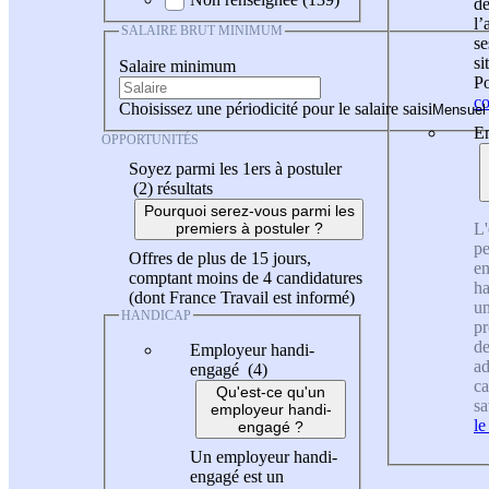
de
l
SALAIRE BRUT MINIMUM
se
si
Salaire minimum
Po
co
Choisissez une périodicité pour le salaire saisi
En
OPPORTUNITÉS
Soyez parmi les 1ers à postuler
(2)
résultats
Pourquoi serez-vous parmi les
L'
premiers à postuler ?
pe
Offres de plus de 15 jours,
en
comptant moins de 4 candidatures
ha
(dont France Travail est informé)
un
HANDICAP
pr
de
Employeur handi-
ad
engagé (4)
ca
Qu'est-ce qu'un
sa
employeur handi-
le
engagé ?
Un employeur handi-
engagé est un