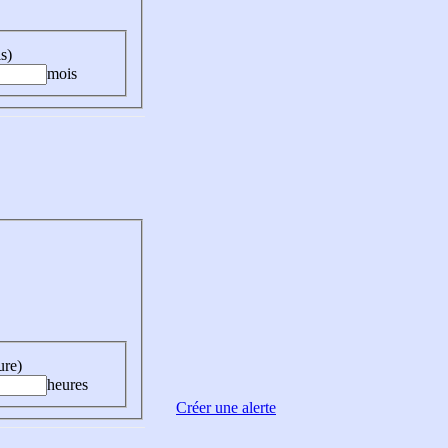
s)
mois
ure)
heures
Créer une alerte