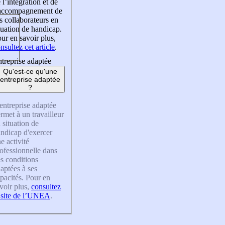
 l’intégration et de
’accompagnement de
s collaborateurs en
tuation de handicap.
ur en savoir plus,
nsultez cet article
.
treprise adaptée
Qu'est-ce qu'une
entreprise adaptée
?
entreprise adaptée
rmet à un travailleur
 situation de
ndicap d'exercer
e activité
ofessionnelle dans
s conditions
aptées à ses
pacités. Pour en
voir plus,
consultez
 site de l’UNEA
.