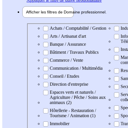
Appliquer
le filtre de durée hebdomadaire
Afficher les filtres de
Domaine pro
fessionnel
Domaine professionel
Achats / Comptabilité / Gestion
Indu
Arts / Artisanat d'art
Info
Tél
Banque / Assurance
Inst
Bâtiment / Travaux Publics
Mark
Commerce / Vente
com
Communication / Multimédia
Res
Conseil / Etudes
San
Direction d'entreprise
Secr
Espaces verts et naturels /
Serv
Agriculture / Pêche / Soins aux
coll
animaux (2)
Spe
Hôtellerie - Restauration /
Tourisme / Animation (1)
Spo
Immobilier
Tran