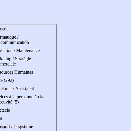
strie
rmatique /
écommunication
allation / Maintenance
eting / Stratégie
merciale
sources Humaines
té (292)
étariat / Assistanat
ices à la personne / à la
ectivité (5)
ctacle
rt
sport / Logistique