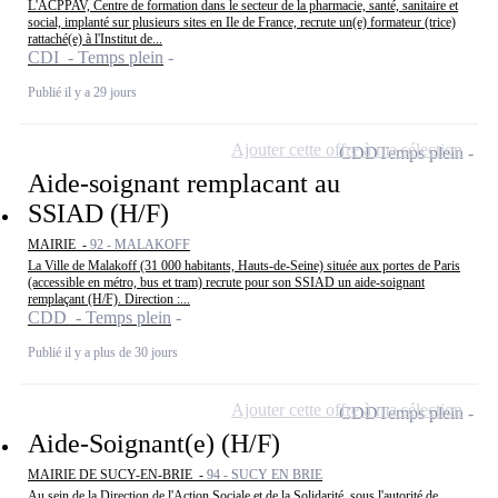
L'ACPPAV, Centre de formation dans le secteur de la pharmacie, santé, sanitaire et
social, implanté sur plusieurs sites en Ile de France, recrute un(e) formateur (trice)
rattaché(e) à l'Institut de...
CDI - Temps plein
Publié il y a 29 jours
Ajouter cette offre à ma sélection
CDD
Temps plein
Aide-soignant remplacant au
SSIAD (H/F)
MAIRIE -
92 - MALAKOFF
La Ville de Malakoff (31 000 habitants, Hauts-de-Seine) située aux portes de Paris
(accessible en métro, bus et tram) recrute pour son SSIAD un aide-soignant
remplaçant (H/F). Direction :...
CDD - Temps plein
Publié il y a plus de 30 jours
Ajouter cette offre à ma sélection
CDD
Temps plein
Aide-Soignant(e) (H/F)
MAIRIE DE SUCY-EN-BRIE -
94 - SUCY EN BRIE
Au sein de la Direction de l'Action Sociale et de la Solidarité, sous l'autorité de