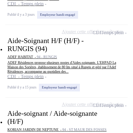
CDI - Temps plein
Publié il y a 3 jours
Employeur handi-engagé
Ajouter cette offre à ma sélection
CDI
Temps plein
Aide-Soignant H/F (H/F) -
RUNGIS (94)
ADEF HABITAT -
94 - RUNGIS
ADEF Résidences propose plusieurs postes d'Aides-soignants. L'EHPAD La
Maison des Sorières, établissement de 80 lits situé à Rungis et géré par l'Adef
Résidences, accompagne au quotidien des...
CDI - Temps plein
Publié il y a 15 jours
Employeur handi-engagé
Ajouter cette offre à ma sélection
CDI
Temps plein
Aide-soignant / Aide-soignante
(H/F)
KORIAN JARDIN DE NEPTUNE -
94 - ST MAUR DES FOSSES