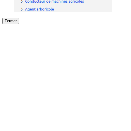
Fermer
Fermer
le détail de l'offre
/
Offre
sur
Offre précéden