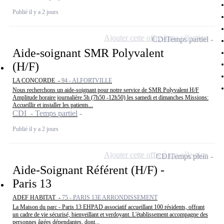
Publié il y a 2 jours
Ajouter cette offre à ma sélection
CDI
Temps partiel
Aide-soignant SMR Polyvalent
(H/F)
LA CONCORDE -
94 - ALFORTVILLE
Nous recherchons un aide-soignant pour notre service de SMR Polyvalent H/F
Amplitude horaire journalière 5h (7h50 -12h50) les samedi et dimanches Missions:
Accueillir et installer les patients...
CDI - Temps partiel
Publié il y a 2 jours
Ajouter cette offre à ma sélection
CDI
Temps plein
Aide-Soignant Référent (H/F) -
Paris 13
ADEF HABITAT -
75 - PARIS 13E ARRONDISSEMENT
La Maison du parc - Paris 13 EHPAD associatif accueillant 100 résidents, offrant
un cadre de vie sécurisé, bienveillant et verdoyant. L'établissement accompagne des
personnes âgées dépendantes, dont...