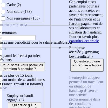
Cap emploi et ses
Cadre (2)
partenaires pour ses
actions concrètes en
Non cadre (173)
faveur du recrutement,
Non renseignée (133)
de l’intégration et de
l’accompagnement de
IRE BRUT MINIMUM
ses collaborateurs en
situation de handicap.
re minimum
Pour en savoir plus,
consultez cet article
.
ssez une périodicité pour le salaire saisi
Entreprise
NITÉS
adaptée (1
[[missing
z parmi les 1ers à postuler
key: resultats]]
)
résultats
Qu'est-ce qu'une
urquoi serez-vous parmi les
entreprise adaptée
premiers à postuler ?
?
es de plus de 15 jours,
L'entreprise adaptée
tant moins de 4 candidatures
permet à un travailleur
t France Travail est informé)
en situation de
ICAP
handicap d'exercer
une activité
Employeur handi-
professionnelle dans
engagé (3)
des conditions
Qu'est-ce qu'un
adaptées à ses