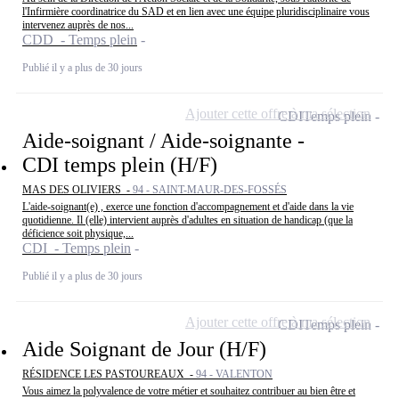
l'Infirmière coordinatrice du SAD et en lien avec une équipe pluridisciplinaire vous
intervenez auprès de nos...
CDD - Temps plein
Publié il y a plus de 30 jours
Ajouter cette offre à ma sélection
CDI
Temps plein
Aide-soignant / Aide-soignante -
CDI temps plein (H/F)
MAS DES OLIVIERS -
94 - SAINT-MAUR-DES-FOSSÉS
L'aide-soignant(e) , exerce une fonction d'accompagnement et d'aide dans la vie
quotidienne. Il (elle) intervient auprès d'adultes en situation de handicap (que la
déficience soit physique,...
CDI - Temps plein
Publié il y a plus de 30 jours
Ajouter cette offre à ma sélection
CDI
Temps plein
Aide Soignant de Jour (H/F)
RÉSIDENCE LES PASTOUREAUX -
94 - VALENTON
Vous aimez la polyvalence de votre métier et souhaitez contribuer au bien être et