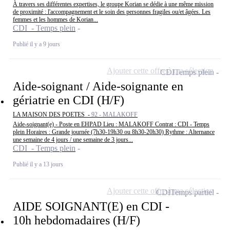
À travers ses différentes expertises, le groupe Korian se dédie à une même mission
de proximité : l'accompagnement et le soin des personnes fragiles ou/et âgées. Les
femmes et les hommes de Korian...
CDI - Temps plein
Publié il y a 9 jours
Ajouter cette offre à ma sélection
CDI
Temps plein
Aide-soignant / Aide-soignante en
gériatrie en CDI (H/F)
LA MAISON DES POETES -
92 - MALAKOFF
Aide-soignant(e) - Poste en EHPAD Lieu : MALAKOFF Contrat : CDI - Temps
plein Horaires : Grande journée (7h30-19h30 ou 8h30-20h30) Rythme : Alternance
une semaine de 4 jours / une semaine de 3 jours...
CDI - Temps plein
Publié il y a 13 jours
Ajouter cette offre à ma sélection
CDI
Temps partiel
AIDE SOIGNANT(E) en CDI -
10h hebdomadaires (H/F)