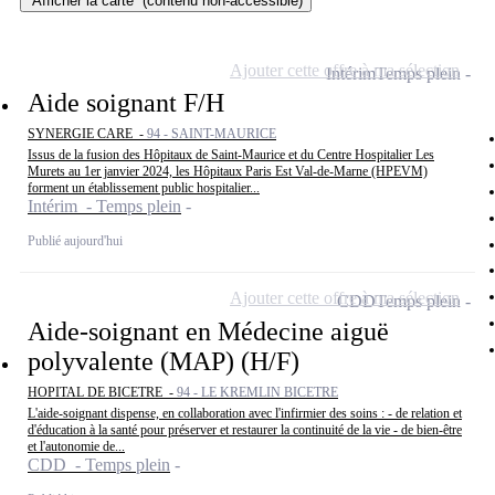
Afficher la carte
(contenu non-accessible)
Ajouter cette offre à ma sélection
Intérim
Temps plein
Aide soignant F/H
SYNERGIE CARE -
94 - SAINT-MAURICE
Issus de la fusion des Hôpitaux de Saint-Maurice et du Centre Hospitalier Les
Murets au 1er janvier 2024, les Hôpitaux Paris Est Val-de-Marne (HPEVM)
forment un établissement public hospitalier...
Intérim - Temps plein
Publié aujourd'hui
Ajouter cette offre à ma sélection
CDD
Temps plein
Aide-soignant en Médecine aiguë
polyvalente (MAP) (H/F)
HOPITAL DE BICETRE -
94 - LE KREMLIN BICETRE
L'aide-soignant dispense, en collaboration avec l'infirmier des soins : - de relation et
d'éducation à la santé pour préserver et restaurer la continuité de la vie - de bien-être
et l'autonomie de...
CDD - Temps plein