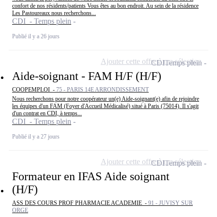
confort de nos résidents/patients Vous êtes au bon endroit. Au sein de la résidence
Les Pastoureaux nous recherchons...
CDI - Temps plein
Publié il y a 26 jours
Ajouter cette offre à ma sélection
CDI
Temps plein
Aide-soignant - FAM H/F (H/F)
COOPEMPLOI -
75 - PARIS 14E ARRONDISSEMENT
Nous recherchons pour notre coopérateur un(e) Aide-soignant(e) afin de rejoindre
les équipes d'un FAM (Foyer d'Accueil Médicalisé) situé à Paris (75014). Il s'agit
d'un contrat en CDI, à temps...
CDI - Temps plein
Publié il y a 27 jours
Ajouter cette offre à ma sélection
CDI
Temps plein
Formateur en IFAS Aide soignant
(H/F)
ASS DES COURS PROF PHARMACIE ACADEMIE -
91 - JUVISY SUR
ORGE