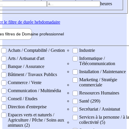
heures
er
le filtre de durée hebdomadaire
les filtres de
Domaine pro
fessionnel
ne professionel
Achats / Comptabilité / Gestion
Industrie
Arts / Artisanat d'art
Informatique /
Télécommunication
Banque / Assurance
Installation / Maintenance
Bâtiment / Travaux Publics
Marketing / Stratégie
Commerce / Vente
commerciale
Communication / Multimédia
Ressources Humaines
Conseil / Etudes
Santé (299)
Direction d'entreprise
Secrétariat / Assistanat
Espaces verts et naturels /
Services à la personne / à l
Agriculture / Pêche / Soins aux
collectivité (5)
animaux (2)