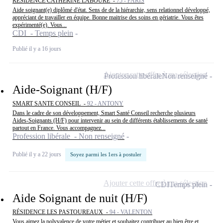
RESIDENCE CATHERINE LABOURE -
75 - PARIS
Aide soignant(e) diplômé d'état. Sens de de la hiérarchie, sens relationnel développé,
appréciant de travailler en équipe. Bonne maitrise des soins en gériatrie. Vous êtes
expérimenté(e). Vous...
CDI - Temps plein
Publié il y a 16 jours
Ajouter cette offre à ma sélection
Profession libérale
Non renseigné
Aide-Soignant (H/F)
SMART SANTE CONSEIL -
92 - ANTONY
Dans le cadre de son développement, Smart Santé Conseil recherche plusieurs
Aides-Soignants (H/F) pour intervenir au sein de différents établissements de santé
partout en France. Vous accompagnez...
Profession libérale - Non renseigné
Publié il y a 22 jours
Soyez parmi les 1ers à postuler
Ajouter cette offre à ma sélection
CDI
Temps plein
Aide Soignant de nuit (H/F)
RÉSIDENCE LES PASTOUREAUX -
94 - VALENTON
Vous aimez la polyvalence de votre métier et souhaitez contribuer au bien être et