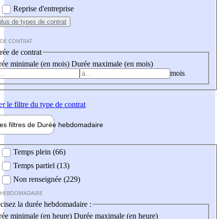
Reprise d'entreprise
plus
de types de contrat
 DE CONTRAT
ée de contrat
ée minimale (en mois)
Durée maximale (en mois)
mois
er
le filtre du type de contrat
les filtres de
Durée hebdo
madaire
 hebdomadaire
Temps plein (66)
Temps partiel (13)
Non renseignée (229)
 HEBDOMADAIRE
cisez la durée hebdomadaire :
ée minimale (en heure)
Durée maximale (en heure)