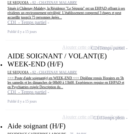
LE SEQUOIA -
92 - CHATENAY MALABRY
Située à Châtenay-Malabry, la Résidence "Le Séquoia" est un EHPAD offrant à ses
résidents un environnement privilégié. L'établissement comprend 3 étages et peut
accueillir jusqu'à 75 personnes âgées...
CDI - Temps partiel
Publié il y a 15 jours
Ajouter cette offre à ma sélection
CDI
Temps partiel
AIDE SOIGNANT / VOLANT(E)
WEEK-END (H/F)
LE SEQUOIA -
92 - CHATENAY MALABRY
>>> Poste d'aide soignant(e) en WEEK-END <<< Diplôme requis Horaires en 5h
les samedis et les dimanches de 08h00 à 13h00. Expériences requise en EHPAD et
en Psychiatries exigée Description du...
CDI - Temps partiel
Publié il y a 15 jours
Ajouter cette offre à ma sélection
CDI
Temps plein
Aide soignant (H/F)