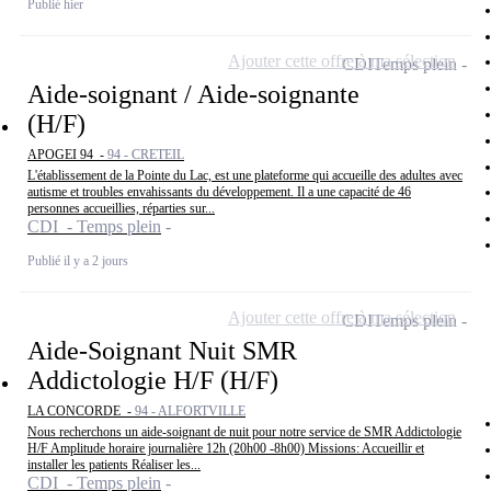
Publié hier
Ajouter cette offre à ma sélection
CDI
Temps plein
Aide-soignant / Aide-soignante
(H/F)
APOGEI 94 -
94 - CRETEIL
L'établissement de la Pointe du Lac, est une plateforme qui accueille des adultes avec
autisme et troubles envahissants du développement. Il a une capacité de 46
personnes accueillies, réparties sur...
CDI - Temps plein
Publié il y a 2 jours
Ajouter cette offre à ma sélection
CDI
Temps plein
Aide-Soignant Nuit SMR
Addictologie H/F (H/F)
LA CONCORDE -
94 - ALFORTVILLE
Nous recherchons un aide-soignant de nuit pour notre service de SMR Addictologie
H/F Amplitude horaire journalière 12h (20h00 -8h00) Missions: Accueillir et
installer les patients Réaliser les...
CDI - Temps plein