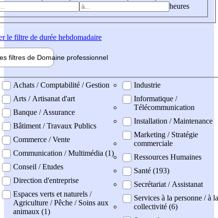
heures
er
le filtre de durée hebdomadaire
les filtres de
Domaine pro
fessionnel
ne professionel
Achats / Comptabilité / Gestion
Industrie
Arts / Artisanat d'art
Informatique /
Télécommunication
Banque / Assurance
Installation / Maintenance
Bâtiment / Travaux Publics
Marketing / Stratégie
Commerce / Vente
commerciale
Communication / Multimédia (1)
Ressources Humaines
Conseil / Etudes
Santé (193)
Direction d'entreprise
Secrétariat / Assistanat
Espaces verts et naturels /
Services à la personne / à l
Agriculture / Pêche / Soins aux
collectivité (6)
animaux (1)