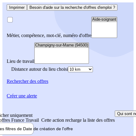
Imprimer
Besoin d'aide sur la recherche d'offres d'emploi ?
Métier, compétence, mot-clé, numéro d'offre
Lieu de travail
Distance autour du lieu choisi
Rechercher
des offres
Créer une alerte
Qui sont n
icher uniquement
 offres France Travail
Cette action recharge la liste des offres
les filtres de
Date de création
de l'offre