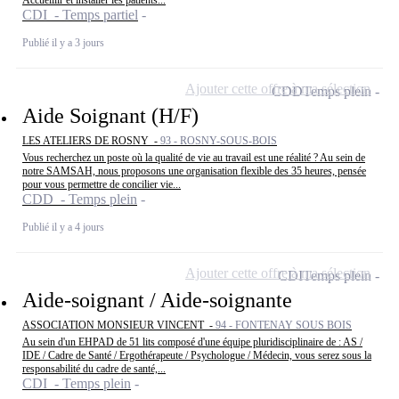
CDI - Temps partiel
Publié il y a 3 jours
Ajouter cette offre à ma sélection
CDD
Temps plein
Aide Soignant (H/F)
LES ATELIERS DE ROSNY -
93 - ROSNY-SOUS-BOIS
Vous recherchez un poste où la qualité de vie au travail est une réalité ? Au sein de
notre SAMSAH, nous proposons une organisation flexible des 35 heures, pensée
pour vous permettre de concilier vie...
CDD - Temps plein
Publié il y a 4 jours
Ajouter cette offre à ma sélection
CDI
Temps plein
Aide-soignant / Aide-soignante
ASSOCIATION MONSIEUR VINCENT -
94 - FONTENAY SOUS BOIS
Au sein d'un EHPAD de 51 lits composé d'une équipe pluridisciplinaire de : AS /
IDE / Cadre de Santé / Ergothérapeute / Psychologue / Médecin, vous serez sous la
responsabilité du cadre de santé,...
CDI - Temps plein