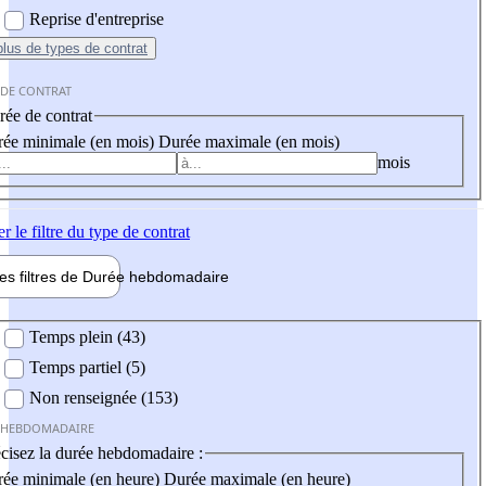
Reprise d'entreprise
plus
de types de contrat
 DE CONTRAT
ée de contrat
ée minimale (en mois)
Durée maximale (en mois)
mois
er
le filtre du type de contrat
les filtres de
Durée hebdo
madaire
 hebdomadaire
Temps plein (43)
Temps partiel (5)
Non renseignée (153)
 HEBDOMADAIRE
cisez la durée hebdomadaire :
ée minimale (en heure)
Durée maximale (en heure)