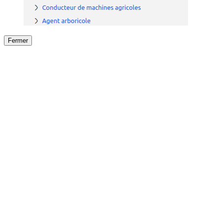
Fermer
Fermer
le détail de l'offre
/
Offre
sur
Offre précéden