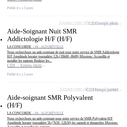
Publié il y a 3 jours
Ajouter cette offre à ma sélection
CDI
Temps plein
Aide-Soignant Nuit SMR
Addictologie H/F (H/F)
LA CONCORDE -
94 - ALFORTVILLE
Nous recherchons un aide-soignant de nuit pour notre service de SMR Addictologie
H/F Amplitude horaire journalière 12h (20h00 -8h00) Missions: Accueillir et
installer les patients Réaliser les...
CDI - Temps plein
Publié il y a 3 jours
Ajouter cette offre à ma sélection
CDI
Temps partiel
Aide-soignant SMR Polyvalent
(H/F)
LA CONCORDE -
94 - ALFORTVILLE
Nous recherchons un aide-soignant pour notre service de SMR Polyvalent H/F
Amplitude horaire journalière 5h (7h50 -12h50) les samedi et dimanches Missions:
Accueillir et installer les patients...