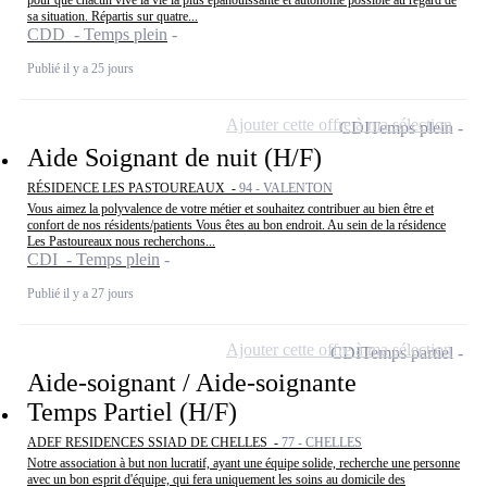
pour que chacun vive la vie la plus épanouissante et autonome possible au regard de
sa situation. Répartis sur quatre...
CDD - Temps plein
Publié il y a 25 jours
Ajouter cette offre à ma sélection
CDI
Temps plein
Aide Soignant de nuit (H/F)
RÉSIDENCE LES PASTOUREAUX -
94 - VALENTON
Vous aimez la polyvalence de votre métier et souhaitez contribuer au bien être et
confort de nos résidents/patients Vous êtes au bon endroit. Au sein de la résidence
Les Pastoureaux nous recherchons...
CDI - Temps plein
Publié il y a 27 jours
Ajouter cette offre à ma sélection
CDI
Temps partiel
Aide-soignant / Aide-soignante
Temps Partiel (H/F)
ADEF RESIDENCES SSIAD DE CHELLES -
77 - CHELLES
Notre association à but non lucratif, ayant une équipe solide, recherche une personne
avec un bon esprit d'équipe, qui fera uniquement les soins au domicile des