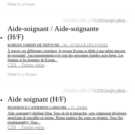
Publié il y a 8 jours
Ajouter cette offre à ma sélection
CDI
Temps plein
Aide-soignant / Aide-soignante
(H/F)
KORIAN JARDIN DE NEPTUNE -
94 - ST MAUR DES FOSSES
À travers ses différentes expertises, le groupe Korian se dédie à une même mission
de proximité : l'accompagnement et le soin des personnes fragiles ou/et âgées. Les
femmes et les hommes de Korian...
CDI - Temps plein
Publié il y a 10 jours
Ajouter cette offre à ma sélection
CDI
Temps plein
Aide soignant (H/F)
RESIDENCE CATHERINE LABOURE -
75 - PARIS
Aide soignant(e) diplômé d'état. Sens de de la hiérarchie, sens relationnel développé,
appréciant de travailler en équipe. Bonne maitrise des soins en gériatrie. Vous êtes
expérimenté(e). Vous...
CDI - Temps plein