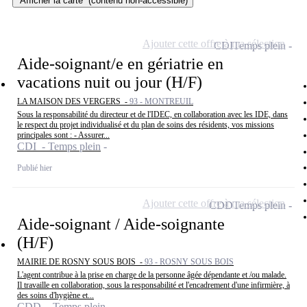
Afficher la carte
(contenu non-accessible)
Ajouter cette offre à ma sélection
CDI
Temps plein
Aide-soignant/e en gériatrie en
vacations nuit ou jour (H/F)
LA MAISON DES VERGERS -
93 - MONTREUIL
Sous la responsabilité du directeur et de l'IDEC, en collaboration avec les IDE, dans
le respect du projet individualisé et du plan de soins des résidents, vos missions
principales sont : - Assurer...
CDI - Temps plein
Publié hier
Ajouter cette offre à ma sélection
CDD
Temps plein
Aide-soignant / Aide-soignante
(H/F)
MAIRIE DE ROSNY SOUS BOIS -
93 - ROSNY SOUS BOIS
L'agent contribue à la prise en charge de la personne âgée dépendante et /ou malade.
Il travaille en collaboration, sous la responsabilité et l'encadrement d'une infirmière, à
des soins d'hygiène et...
CDD - Temps plein