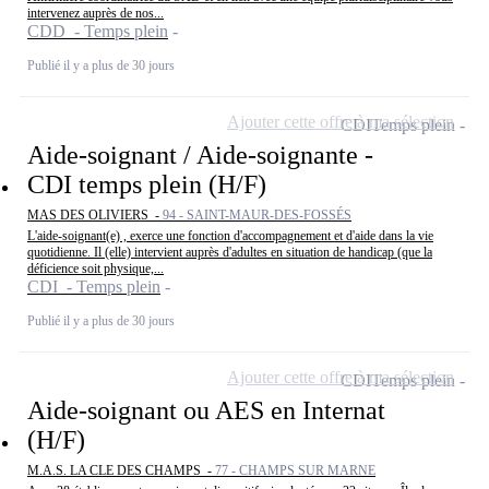
intervenez auprès de nos...
CDD - Temps plein
Publié il y a plus de 30 jours
Ajouter cette offre à ma sélection
CDI
Temps plein
Aide-soignant / Aide-soignante -
CDI temps plein (H/F)
MAS DES OLIVIERS -
94 - SAINT-MAUR-DES-FOSSÉS
L'aide-soignant(e) , exerce une fonction d'accompagnement et d'aide dans la vie
quotidienne. Il (elle) intervient auprès d'adultes en situation de handicap (que la
déficience soit physique,...
CDI - Temps plein
Publié il y a plus de 30 jours
Ajouter cette offre à ma sélection
CDI
Temps plein
Aide-soignant ou AES en Internat
(H/F)
M.A.S. LA CLE DES CHAMPS -
77 - CHAMPS SUR MARNE