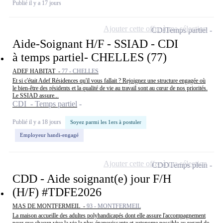
Publié il y a 17 jours
Ajouter cette offre à ma sélection
CDI
Temps partiel
Aide-Soignant H/F - SSIAD - CDI
à temps partiel- CHELLES (77)
ADEF HABITAT -
77 - CHELLES
Et si c'était Adef Résidences qu'il vous fallait ? Rejoignez une structure engagée où
le bien-être des résidents et la qualité de vie au travail sont au cœur de nos priorités.
Le SSIAD assure...
CDI - Temps partiel
Publié il y a 18 jours
Soyez parmi les 1ers à postuler
Employeur handi-engagé
Ajouter cette offre à ma sélection
CDD
Temps plein
CDD - Aide soignant(e) jour F/H
(H/F) #TDFE2026
MAS DE MONTFERMEIL -
93 - MONTFERMEIL
La maison accueille des adultes polyhandicapés dont elle assure l'accompagnement