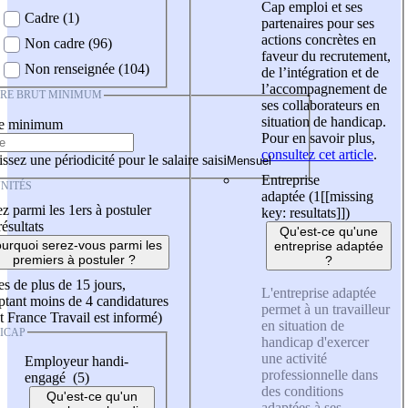
Cap emploi et ses
Cadre (1)
partenaires pour ses
actions concrètes en
Non cadre (96)
faveur du recrutement,
Non renseignée (104)
de l’intégration et de
l’accompagnement de
IRE BRUT MINIMUM
ses collaborateurs en
situation de handicap.
re minimum
Pour en savoir plus,
consultez cet article
.
ssez une périodicité pour le salaire saisi
Entreprise
NITÉS
adaptée (1
[[missing
z parmi les 1ers à postuler
key: resultats]]
)
résultats
Qu'est-ce qu'une
urquoi serez-vous parmi les
entreprise adaptée
premiers à postuler ?
?
es de plus de 15 jours,
L'entreprise adaptée
tant moins de 4 candidatures
permet à un travailleur
t France Travail est informé)
en situation de
ICAP
handicap d'exercer
une activité
Employeur handi-
professionnelle dans
engagé (5)
des conditions
Qu'est-ce qu'un
adaptées à ses