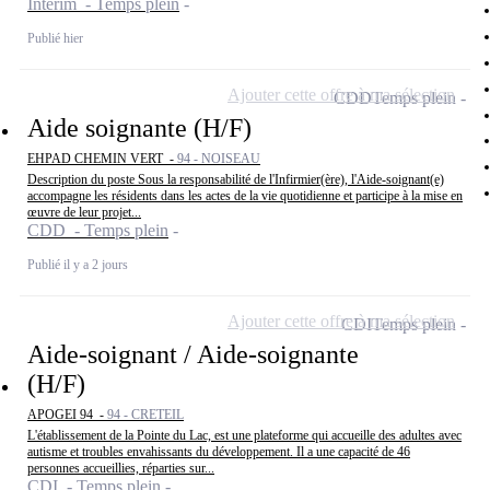
Intérim - Temps plein
Publié hier
Ajouter cette offre à ma sélection
CDD
Temps plein
Aide soignante (H/F)
EHPAD CHEMIN VERT -
94 - NOISEAU
Description du poste Sous la responsabilité de l'Infirmier(ère), l'Aide-soignant(e)
accompagne les résidents dans les actes de la vie quotidienne et participe à la mise en
œuvre de leur projet...
CDD - Temps plein
Publié il y a 2 jours
Ajouter cette offre à ma sélection
CDI
Temps plein
Aide-soignant / Aide-soignante
(H/F)
APOGEI 94 -
94 - CRETEIL
L'établissement de la Pointe du Lac, est une plateforme qui accueille des adultes avec
autisme et troubles envahissants du développement. Il a une capacité de 46
personnes accueillies, réparties sur...
CDI - Temps plein