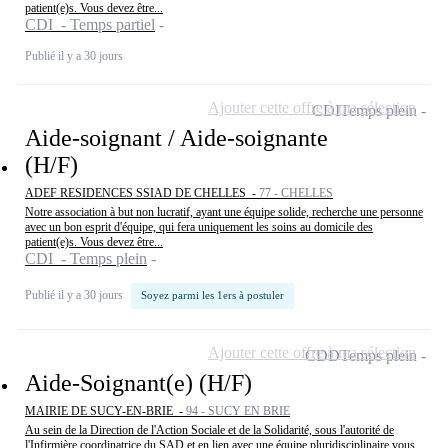
patient(e)s. Vous devez être...
CDI - Temps partiel
Publié il y a 30 jours
Ajouter cette offre à ma sélection
CDI
Temps plein
Aide-soignant / Aide-soignante
(H/F)
ADEF RESIDENCES SSIAD DE CHELLES -
77 - CHELLES
Notre association à but non lucratif, ayant une équipe solide, recherche une personne
avec un bon esprit d'équipe, qui fera uniquement les soins au domicile des
patient(e)s. Vous devez être...
CDI - Temps plein
Publié il y a 30 jours
Soyez parmi les 1ers à postuler
Ajouter cette offre à ma sélection
CDD
Temps plein
Aide-Soignant(e) (H/F)
MAIRIE DE SUCY-EN-BRIE -
94 - SUCY EN BRIE
Au sein de la Direction de l'Action Sociale et de la Solidarité, sous l'autorité de
l'Infirmière coordinatrice du SAD et en lien avec une équipe pluridisciplinaire vous