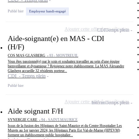
Publié hier
Employeur handi-engagé
Ajouter cette offre à ma sélection
CDI
Temps plein
Aide-soignant(e) en MAS - CDI
(H/F)
COS MAS GLASBERG -
93 - MONTREUIL
Vous êtes passionné(e) par le soin et souhaitez travailler au sein d'une équipe
bienveillante et dynamique ? Rejoignez notre établissement. La MAS Alexandre
Glasberg accueille 32 résidents porteur...
CDI - Temps plein
Publié hier
Ajouter cette offre à ma sélection
Intérim
Temps plein
Aide soignant F/H
SYNERGIE CARE -
94 - SAINT-MAURICE
Issus de la fusion des Hôpitaux de Saint-Maurice et du Centre Hospitalier Les
Murets au 1er janvier 2024, les Hôpitaux Paris Est Val-de-Marne (HPEVM)
forment un établissement public hospitalier...