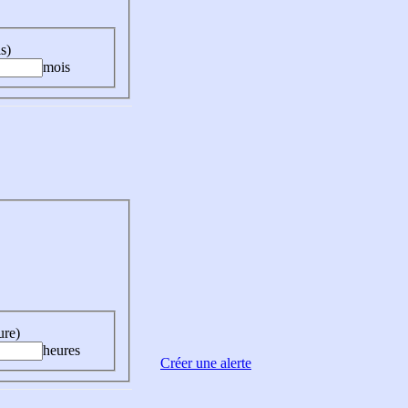
s)
mois
ure)
heures
Créer une alerte