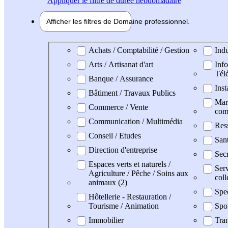
Appliquer
le filtre de durée hebdomadaire
Afficher les filtres de
Domaine pro
fessionnel
Domaine professionel
Achats / Comptabilité / Gestion
Indu
Arts / Artisanat d'art
Info
Tél
Banque / Assurance
Inst
Bâtiment / Travaux Publics
Mark
Commerce / Vente
com
Communication / Multimédia
Res
Conseil / Etudes
San
Direction d'entreprise
Secr
Espaces verts et naturels /
Serv
Agriculture / Pêche / Soins aux
coll
animaux (2)
Spe
Hôtellerie - Restauration /
Tourisme / Animation
Spo
Immobilier
Tran