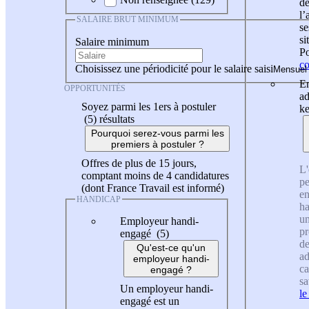
de
l
SALAIRE BRUT MINIMUM
se
si
Salaire minimum
Po
co
Choisissez une périodicité pour le salaire saisi
En
OPPORTUNITÉS
ad
Soyez parmi les 1ers à postuler
ke
(5)
résultats
Pourquoi serez-vous parmi les
premiers à postuler ?
Offres de plus de 15 jours,
L'
comptant moins de 4 candidatures
pe
(dont France Travail est informé)
en
HANDICAP
ha
un
Employeur handi-
pr
engagé (5)
de
Qu'est-ce qu'un
ad
employeur handi-
ca
engagé ?
sa
Un employeur handi-
le
engagé est un