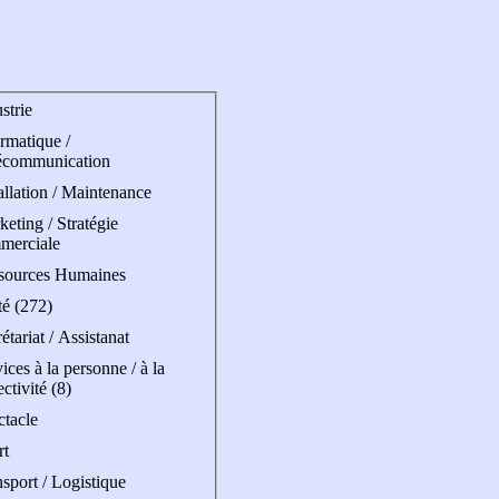
strie
rmatique /
écommunication
allation / Maintenance
eting / Stratégie
merciale
sources Humaines
té (272)
étariat / Assistanat
ices à la personne / à la
ectivité (8)
ctacle
rt
sport / Logistique