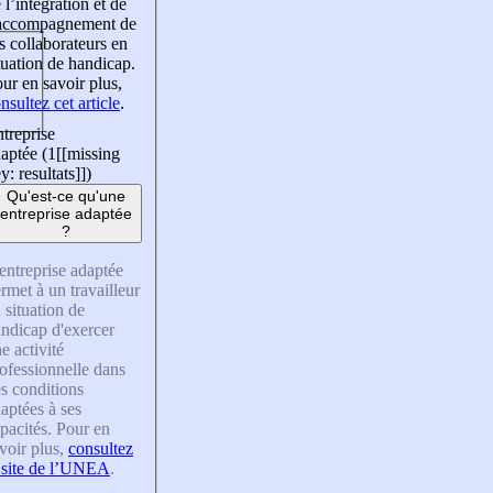
 l’intégration et de
’accompagnement de
s collaborateurs en
tuation de handicap.
ur en savoir plus,
nsultez cet article
.
treprise
aptée (1
[[missing
y: resultats]]
)
Qu'est-ce qu'une
entreprise adaptée
?
entreprise adaptée
rmet à un travailleur
 situation de
ndicap d'exercer
e activité
ofessionnelle dans
s conditions
aptées à ses
pacités. Pour en
voir plus,
consultez
 site de l’UNEA
.