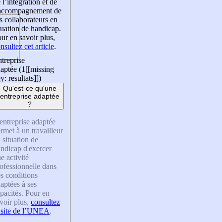
 l’intégration et de
’accompagnement de
s collaborateurs en
tuation de handicap.
ur en savoir plus,
nsultez cet article
.
treprise
aptée (1
[[missing
y: resultats]]
)
Qu'est-ce qu'une
entreprise adaptée
?
entreprise adaptée
rmet à un travailleur
 situation de
ndicap d'exercer
e activité
ofessionnelle dans
s conditions
aptées à ses
pacités. Pour en
voir plus,
consultez
 site de l’UNEA
.