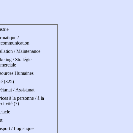
strie
rmatique /
écommunication
allation / Maintenance
eting / Stratégie
merciale
sources Humaines
té (325)
étariat / Assistanat
ices à la personne / à la
ectivité (7)
ctacle
rt
sport / Logistique