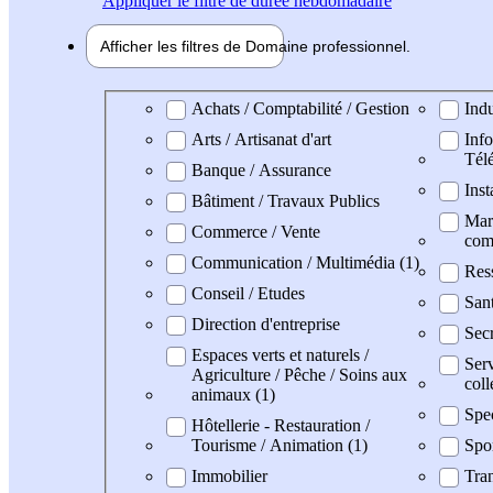
Appliquer
le filtre de durée hebdomadaire
Afficher les filtres de
Domaine pro
fessionnel
Domaine professionel
Achats / Comptabilité / Gestion
Indu
Arts / Artisanat d'art
Info
Tél
Banque / Assurance
Inst
Bâtiment / Travaux Publics
Mark
Commerce / Vente
com
Communication / Multimédia (1)
Res
Conseil / Etudes
San
Direction d'entreprise
Secr
Espaces verts et naturels /
Serv
Agriculture / Pêche / Soins aux
coll
animaux (1)
Spe
Hôtellerie - Restauration /
Tourisme / Animation (1)
Spo
Immobilier
Tran