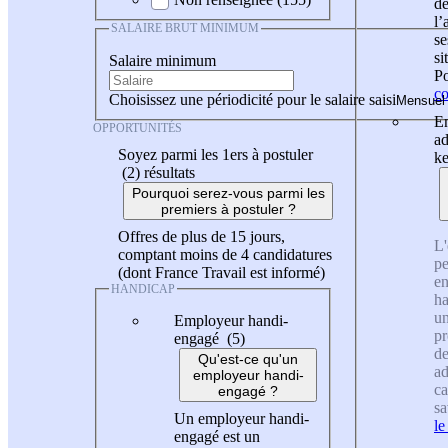
de
l
SALAIRE BRUT MINIMUM
se
si
Salaire minimum
Po
co
Choisissez une périodicité pour le salaire saisi
En
OPPORTUNITÉS
ad
Soyez parmi les 1ers à postuler
ke
(2)
résultats
Pourquoi serez-vous parmi les
premiers à postuler ?
Offres de plus de 15 jours,
L'
comptant moins de 4 candidatures
pe
(dont France Travail est informé)
en
HANDICAP
ha
un
Employeur handi-
pr
engagé (5)
de
Qu'est-ce qu'un
ad
employeur handi-
ca
engagé ?
sa
Un employeur handi-
le
engagé est un