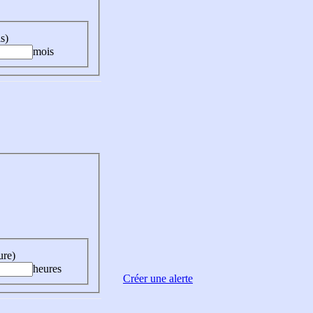
s)
mois
ure)
heures
Créer une alerte