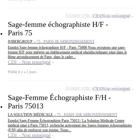
Ajouter cette offre à ma sélection
CDI
Non renseigné
Sage-femme échographiste H/F -
Paris 75
JOBERGROUP -
75 - PARIS 8E ARRONDISSEMENT
Emploi Sage-femme échographiste H/F - Paris 75008 Nous recrutons une sage-
femme H/F pour intégrer un établissement médical pluridisciplinaire situé dans le
8ème arrondissement de Paris, dans le cadre...
CDI - Non renseigné
Publié il y a 2 jours
Ajouter cette offre à ma sélection
CDI
Non renseigné
Sage-Femme Échographiste F/H -
Paris 75013
LA SOLUTION MÉDICALE -
75 - PARIS 1ER ARRONDISSEMENT
Emploi Sage-Femme Échographiste Paris 75013 / La Solution Médicale Centre
médical situé à Paris 75013, recherche activement des Sages-femmes échographistes
(F/H) afin de renforcer son équipe. Nous...
CDI - Non renseigné