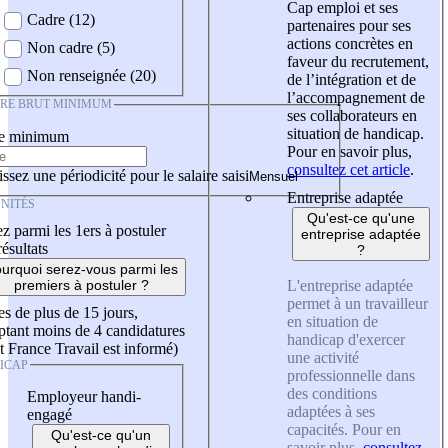
Cap emploi et ses
Cadre (12)
partenaires pour ses
actions concrètes en
Non cadre (5)
faveur du recrutement,
Non renseignée (20)
de l’intégration et de
l’accompagnement de
IRE BRUT MINIMUM
ses collaborateurs en
situation de handicap.
re minimum
Pour en savoir plus,
consultez cet article
.
ssez une périodicité pour le salaire saisi
Entreprise adaptée
NITÉS
Qu'est-ce qu'une
z parmi les 1ers à postuler
entreprise adaptée
résultats
?
urquoi serez-vous parmi les
L'entreprise adaptée
premiers à postuler ?
permet à un travailleur
es de plus de 15 jours,
en situation de
tant moins de 4 candidatures
handicap d'exercer
t France Travail est informé)
une activité
ICAP
professionnelle dans
des conditions
Employeur handi-
adaptées à ses
engagé
capacités. Pour en
Qu'est-ce qu'un
savoir plus,
consultez