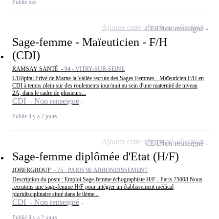
Publié hier
Ajouter cette offre à ma sélection
CDI
Non renseigné
Sage-femme - Maïeuticien - F/H
(CDI)
RAMSAY SANTÉ -
94 - VITRY-SUR-SEINE
L'Hôpital Privé de Marne la Vallée recrute des Sages Femmes - Maïeuticien F/H en
CDI à temps plein sur des roulements jour/nuit au sein d'une maternité de niveau
2A, dans le cadre de plusieurs...
CDI - Non renseigné
Publié il y a 2 jours
Ajouter cette offre à ma sélection
CDI
Non renseigné
Sage-femme diplômée d'Etat (H/F)
JOBERGROUP -
75 - PARIS 9E ARRONDISSEMENT
Description du poste : Emploi Sage-femme échographiste H/F - Paris 75008 Nous
recrutons une sage-femme H/F pour intégrer un établissement médical
pluridisciplinaire situé dans le 8ème...
CDI - Non renseigné
Publié il y a 2 jours