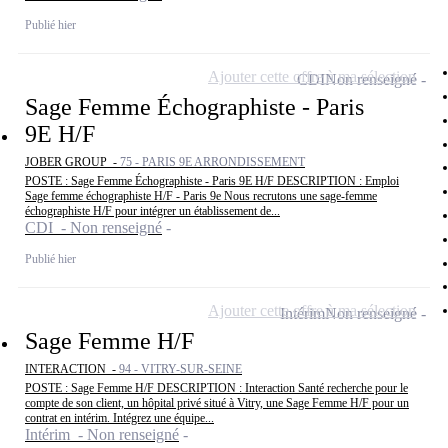
Publié hier
Ajouter cette offre à ma sélection
CDI
Non renseigné
Sage Femme Échographiste - Paris
9E H/F
JOBER GROUP -
75 - PARIS 9E ARRONDISSEMENT
POSTE : Sage Femme Échographiste - Paris 9E H/F DESCRIPTION : Emploi
Sage femme échographiste H/F - Paris 9e Nous recrutons une sage-femme
échographiste H/F pour intégrer un établissement de...
CDI - Non renseigné
Publié hier
Ajouter cette offre à ma sélection
Intérim
Non renseigné
Sage Femme H/F
INTERACTION -
94 - VITRY-SUR-SEINE
POSTE : Sage Femme H/F DESCRIPTION : Interaction Santé recherche pour le
compte de son client, un hôpital privé situé à Vitry, une Sage Femme H/F pour un
contrat en intérim. Intégrez une équipe...
Intérim - Non renseigné