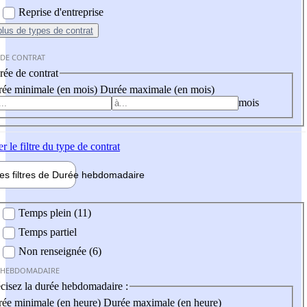
Reprise d'entreprise
plus
de types de contrat
 DE CONTRAT
ée de contrat
ée minimale (en mois)
Durée maximale (en mois)
mois
er
le filtre du type de contrat
les filtres de
Durée hebdo
madaire
 hebdomadaire
Temps plein (11)
Temps partiel
Non renseignée (6)
 HEBDOMADAIRE
cisez la durée hebdomadaire :
ée minimale (en heure)
Durée maximale (en heure)