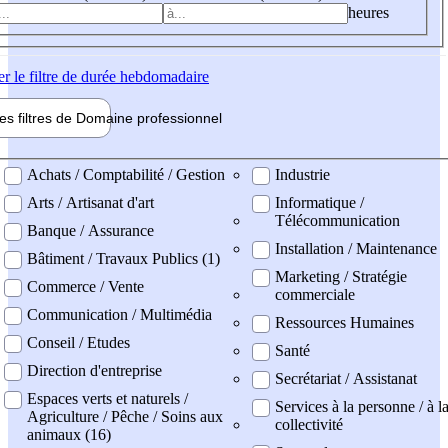
heures
er
le filtre de durée hebdomadaire
les filtres de
Domaine pro
fessionnel
ne professionel
Achats / Comptabilité / Gestion
Industrie
Arts / Artisanat d'art
Informatique /
Télécommunication
Banque / Assurance
Installation / Maintenance
Bâtiment / Travaux Publics (1)
Marketing / Stratégie
Commerce / Vente
commerciale
Communication / Multimédia
Ressources Humaines
Conseil / Etudes
Santé
Direction d'entreprise
Secrétariat / Assistanat
Espaces verts et naturels /
Services à la personne / à l
Agriculture / Pêche / Soins aux
collectivité
animaux (16)