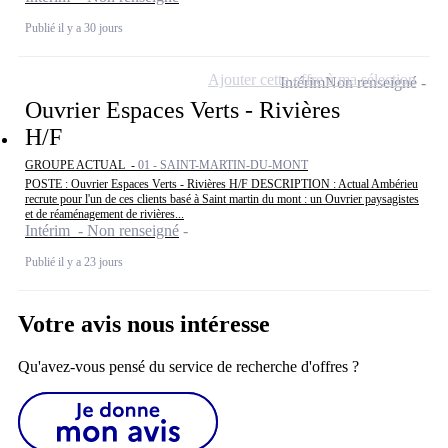
Publié il y a 30 jours
Ajouter cette offre à ma sélection
Intérim
Non renseigné
Ouvrier Espaces Verts - Rivières
H/F
GROUPE ACTUAL -
01 - SAINT-MARTIN-DU-MONT
POSTE : Ouvrier Espaces Verts - Rivières H/F DESCRIPTION : Actual Ambérieu
recrute pour l'un de ces clients basé à Saint martin du mont : un Ouvrier paysagistes
et de réaménagement de rivières...
Intérim - Non renseigné
Publié il y a 23 jours
Votre avis nous intéresse
Qu'avez-vous pensé du service de recherche d'offres ?