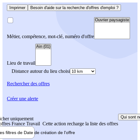
Imprimer
Besoin d'aide sur la recherche d'offres d'emploi ?
Métier, compétence, mot-clé, numéro d'offre
Lieu de travail
Distance autour du lieu choisi
Rechercher
des offres
Créer une alerte
Qui sont n
icher uniquement
 offres France Travail
Cette action recharge la liste des offres
les filtres de
Date de création
de l'offre