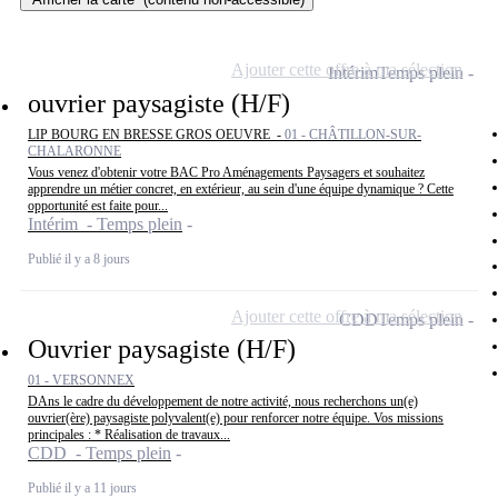
Ajouter cette offre à ma sélection
Intérim
Temps plein
ouvrier paysagiste (H/F)
LIP BOURG EN BRESSE GROS OEUVRE -
01 - CHÂTILLON-SUR-
CHALARONNE
Vous venez d'obtenir votre BAC Pro Aménagements Paysagers et souhaitez
apprendre un métier concret, en extérieur, au sein d'une équipe dynamique ? Cette
opportunité est faite pour...
Intérim - Temps plein
Publié il y a 8 jours
Ajouter cette offre à ma sélection
CDD
Temps plein
Ouvrier paysagiste (H/F)
01 - VERSONNEX
DAns le cadre du développement de notre activité, nous recherchons un(e)
ouvrier(ère) paysagiste polyvalent(e) pour renforcer notre équipe. Vos missions
principales : * Réalisation de travaux...
CDD - Temps plein
Publié il y a 11 jours