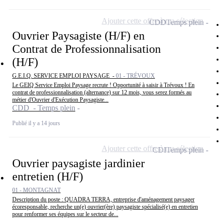
Ajouter cette offre à ma sélection
CDD
Temps plein
Ouvrier Paysagiste (H/F) en
Contrat de Professionnalisation
(H/F)
G.E.I.Q. SERVICE EMPLOI PAYSAGE -
01 - TRÉVOUX
Le GEIQ Service Emploi Paysage recrute ! Opportunité à saisir à Trévoux ! En
contrat de professionnalisation (alternance) sur 12 mois, vous serez formés au
métier d'Ouvrier d'Exécution Paysagiste...
CDD - Temps plein
Publié il y a 14 jours
Ajouter cette offre à ma sélection
CDI
Temps plein
Ouvrier paysagiste jardinier
entretien (H/F)
01 - MONTAGNAT
Description du poste : QUADRA TERRA, entreprise d'aménagement paysager
écoresponsable, recherche un(e) ouvrier(ère) paysagiste spécialisé(e) en entretien
pour renformer ses équipes sur le secteur de...