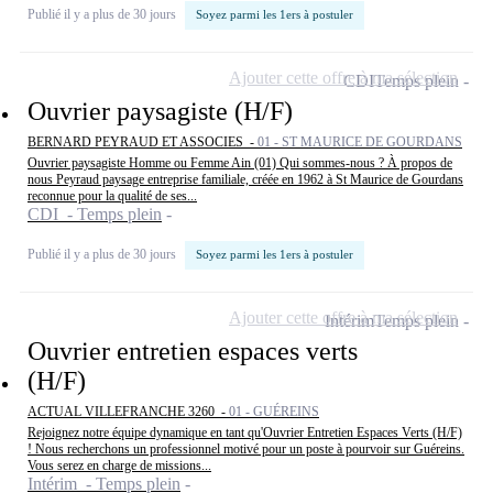
Publié il y a plus de 30 jours
Soyez parmi les 1ers à postuler
Ajouter cette offre à ma sélection
CDI
Temps plein
Ouvrier paysagiste (H/F)
BERNARD PEYRAUD ET ASSOCIES -
01 - ST MAURICE DE GOURDANS
Ouvrier paysagiste Homme ou Femme Ain (01) Qui sommes-nous ? À propos de
nous Peyraud paysage entreprise familiale, créée en 1962 à St Maurice de Gourdans
reconnue pour la qualité de ses...
CDI - Temps plein
Publié il y a plus de 30 jours
Soyez parmi les 1ers à postuler
Ajouter cette offre à ma sélection
Intérim
Temps plein
Ouvrier entretien espaces verts
(H/F)
ACTUAL VILLEFRANCHE 3260 -
01 - GUÉREINS
Rejoignez notre équipe dynamique en tant qu'Ouvrier Entretien Espaces Verts (H/F)
! Nous recherchons un professionnel motivé pour un poste à pourvoir sur Guéreins.
Vous serez en charge de missions...
Intérim - Temps plein