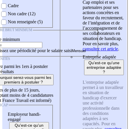
Cap emploi et ses
Cadre
partenaires pour ses
actions concrètes en
Non cadre (12)
faveur du recrutement,
Non renseignée (5)
de l’intégration et de
l’accompagnement de
IRE BRUT MINIMUM
ses collaborateurs en
situation de handicap.
re minimum
Pour en savoir plus,
consultez cet article
.
ssez une périodicité pour le salaire saisi
Entreprise adaptée
NITÉS
Qu'est-ce qu'une
z parmi les 1ers à postuler
entreprise adaptée
résultats
?
urquoi serez-vous parmi les
L'entreprise adaptée
premiers à postuler ?
permet à un travailleur
es de plus de 15 jours,
en situation de
tant moins de 4 candidatures
handicap d'exercer
t France Travail est informé)
une activité
ICAP
professionnelle dans
des conditions
Employeur handi-
adaptées à ses
engagé
capacités. Pour en
Qu'est-ce qu'un
savoir plus,
consultez