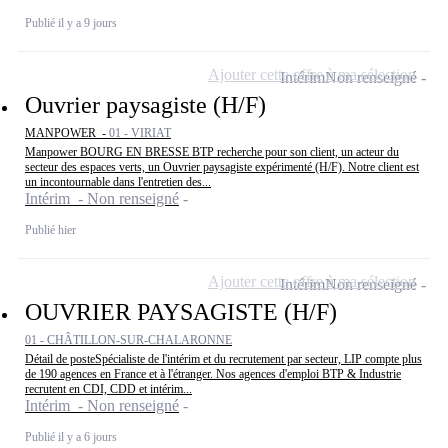
Publié il y a 9 jours
Ajouter cette offre à ma sélection
Intérim
Non renseigné
Ouvrier paysagiste (H/F)
MANPOWER -
01 - VIRIAT
Manpower BOURG EN BRESSE BTP recherche pour son client, un acteur du
secteur des espaces verts, un Ouvrier paysagiste expérimenté (H/F). Notre client est
un incontournable dans l'entretien des...
Intérim - Non renseigné
Publié hier
Ajouter cette offre à ma sélection
Intérim
Non renseigné
OUVRIER PAYSAGISTE (H/F)
01 - CHÂTILLON-SUR-CHALARONNE
Détail de posteSpécialiste de l'intérim et du recrutement par secteur, LIP compte plus
de 190 agences en France et à l'étranger. Nos agences d'emploi BTP & Industrie
recrutent en CDI, CDD et intérim...
Intérim - Non renseigné
Publié il y a 6 jours