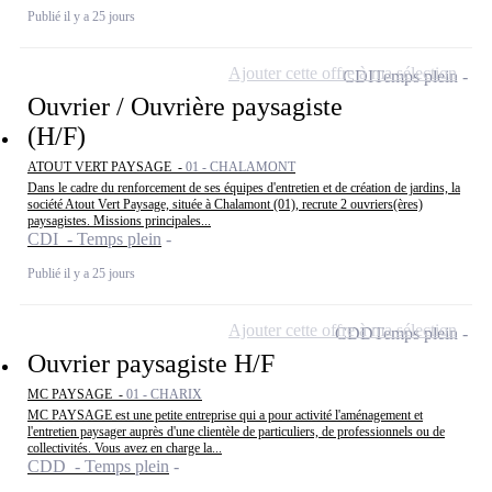
Publié il y a 25 jours
Ajouter cette offre à ma sélection
CDI
Temps plein
Ouvrier / Ouvrière paysagiste
(H/F)
ATOUT VERT PAYSAGE -
01 - CHALAMONT
Dans le cadre du renforcement de ses équipes d'entretien et de création de jardins, la
société Atout Vert Paysage, située à Chalamont (01), recrute 2 ouvriers(ères)
paysagistes. Missions principales...
CDI - Temps plein
Publié il y a 25 jours
Ajouter cette offre à ma sélection
CDD
Temps plein
Ouvrier paysagiste H/F
MC PAYSAGE -
01 - CHARIX
MC PAYSAGE est une petite entreprise qui a pour activité l'aménagement et
l'entretien paysager auprès d'une clientèle de particuliers, de professionnels ou de
collectivités. Vous avez en charge la...
CDD - Temps plein