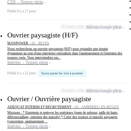
CDI - Temps plein
Publié il y a 17 jours
Ajouter cette offre à ma sélection
Intérim
Temps plein
Ouvrier paysagiste (H/F)
MANPOWER -
01 - BLYES
Nous recherchons un ouvrier paysagiste (H/F) pour rejoindre une équipe
dynamique au sein d'une entreprise spécialisée dans l'aménagement et l'entretien des
espaces verts. Vous interviendrez sur...
Intérim - Temps plein
Publié il y a 22 jours
Soyez parmi les 1ers à postuler
Ajouter cette offre à ma sélection
Intérim
Temps plein
Ouvrier / Ouvrière paysagiste
ADEQUAT INTERIM ET RECRUTEMENT -
01 - AMBÉRIEU-EN-BUGEY
Missions : * Entretenir et nettoyer les extérieurs (tonte de pelouse, taille de haies,
débroussaillage, entretien des massifs) * Créer des espaces et massifs paysagers
(conception, aménagement,...
Intérim - Temps plein