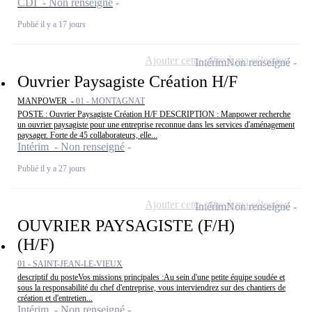
CDI - Non renseigné
Publié il y a 17 jours
Ajouter cette offre à ma sélection
Intérim
Non renseigné
Ouvrier Paysagiste Création H/F
MANPOWER -
01 - MONTAGNAT
POSTE : Ouvrier Paysagiste Création H/F DESCRIPTION : Manpower recherche
un ouvrier paysagiste pour une entreprise reconnue dans les services d'aménagement
paysager. Forte de 45 collaborateurs, elle...
Intérim - Non renseigné
Publié il y a 27 jours
Ajouter cette offre à ma sélection
Intérim
Non renseigné
OUVRIER PAYSAGISTE (F/H)
(H/F)
01 - SAINT-JEAN-LE-VIEUX
descriptif du posteVos missions principales :Au sein d'une petite équipe soudée et
sous la responsabilité du chef d'entreprise, vous interviendrez sur des chantiers de
création et d'entretien...
Intérim - Non renseigné