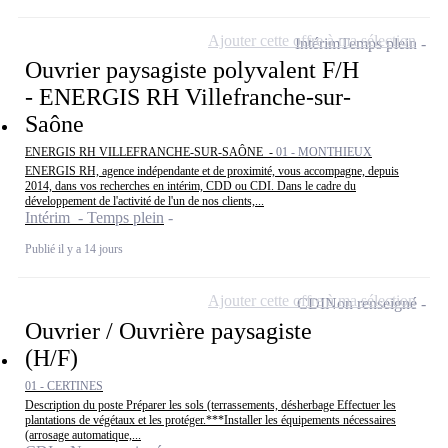
Ajouter cette offre à ma sélection
Intérim
Temps plein
Ouvrier paysagiste polyvalent F/H
- ENERGIS RH Villefranche-sur-
Saône
ENERGIS RH VILLEFRANCHE-SUR-SAÔNE -
01 - MONTHIEUX
ENERGIS RH, agence indépendante et de proximité, vous accompagne, depuis
2014, dans vos recherches en intérim, CDD ou CDI. Dans le cadre du
développement de l'activité de l'un de nos clients,...
Intérim - Temps plein
Publié il y a 14 jours
Ajouter cette offre à ma sélection
CDI
Non renseigné
Ouvrier / Ouvrière paysagiste
(H/F)
01 - CERTINES
Description du poste Préparer les sols (terrassements, désherbage Effectuer les
plantations de végétaux et les protéger.***Installer les équipements nécessaires
(arrosage automatique,...