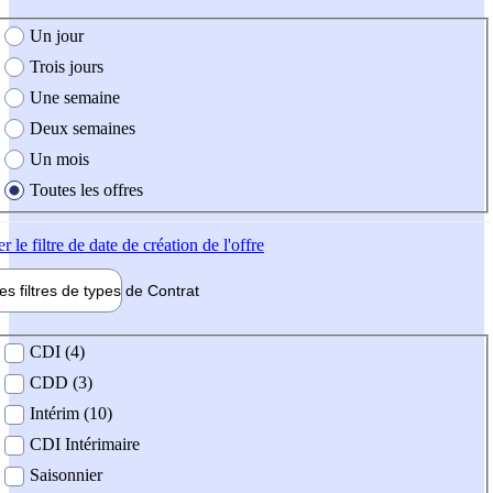
e création de l'offre
Un jour
Trois jours
Une semaine
Deux semaines
Un mois
Toutes les offres
er
le filtre de date de création de l'offre
les filtres de types de
Contrat
de contrat
CDI (4)
CDD (3)
Intérim (10)
CDI Intérimaire
Saisonnier