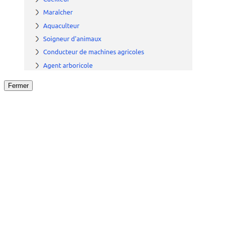
Fermer
Fermer
le détail de l'offre
/
Offre
sur
Offre précéden