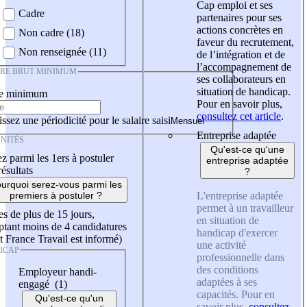
Cap emploi et ses
Cadre
partenaires pour ses
actions concrètes en
Non cadre (18)
faveur du recrutement,
Non renseignée (11)
de l’intégration et de
l’accompagnement de
IRE BRUT MINIMUM
ses collaborateurs en
situation de handicap.
re minimum
Pour en savoir plus,
consultez cet article
.
ssez une périodicité pour le salaire saisi
Entreprise adaptée
NITÉS
Qu'est-ce qu'une
z parmi les 1ers à postuler
entreprise adaptée
résultats
?
urquoi serez-vous parmi les
L'entreprise adaptée
premiers à postuler ?
permet à un travailleur
es de plus de 15 jours,
en situation de
tant moins de 4 candidatures
handicap d'exercer
t France Travail est informé)
une activité
ICAP
professionnelle dans
des conditions
Employeur handi-
adaptées à ses
engagé (1)
capacités. Pour en
Qu'est-ce qu'un
savoir plus,
consultez