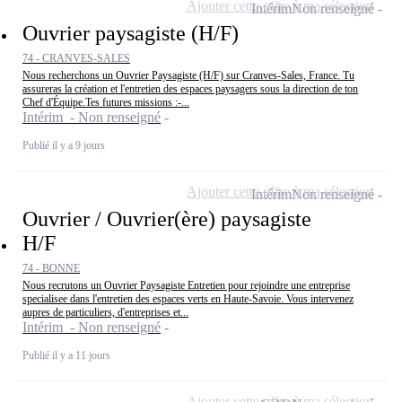
Ajouter cette offre à ma sélection
Intérim
Non renseigné
Ouvrier paysagiste (H/F)
74 - CRANVES-SALES
Nous recherchons un Ouvrier Paysagiste (H/F) sur Cranves-Sales, France. Tu
assureras la création et l'entretien des espaces paysagers sous la direction de ton
Chef d'Équipe.Tes futures missions :-...
Intérim - Non renseigné
Publié il y a 9 jours
Ajouter cette offre à ma sélection
Intérim
Non renseigné
Ouvrier / Ouvrier(ère) paysagiste
H/F
74 - BONNE
Nous recrutons un Ouvrier Paysagiste Entretien pour rejoindre une entreprise
specialisee dans l'entretien des espaces verts en Haute-Savoie. Vous intervenez
aupres de particuliers, d'entreprises et...
Intérim - Non renseigné
Publié il y a 11 jours
Ajouter cette offre à ma sélection