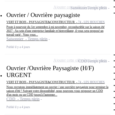
Ajouter cette offre à ma sélection
Saisonnier
Temps plein
Ouvrier / Ouvrière paysagiste
VERT ET BOIS - PAYSAGISTE&CONSTRUCTEUR -
74 - LES HOUCHES
Poste à pourvoir du 1er septembre à mi novembre, reconductible sur la saison été
2027 : Au sein d'une entreprise familiale et bienveillante, il vous sera proposé un
travail varié : Vous vous...
Saisonnier - Temps plein
Publié il y a 4 jours
Ajouter cette offre à ma sélection
CDD
Temps plein
Ouvrier /Ouvrière Paysagiste (H/F)
URGENT
VERT ET BOIS - PAYSAGISTE&CONSTRUCTEUR -
74 - LES HOUCHES
Nous recrutons immédiatement un ouvrier / une ouvrière paysagiste pour terminer la
saison d'été ! Suivant votre disponibilité, nous pouvons vous proposer un CDD
d'un mois ou un CDD jusqu'à l'automne...
CDD - Temps plein
Publié il y a 4 jours