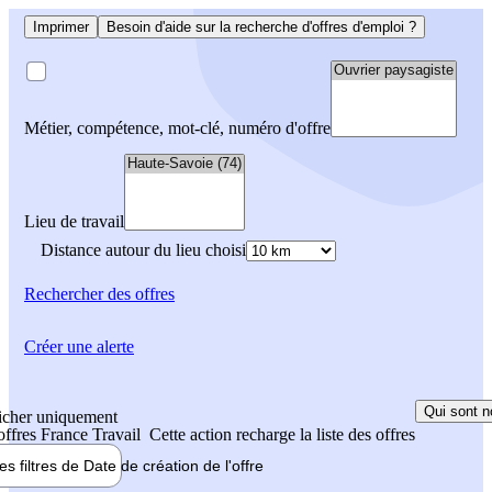
Imprimer
Besoin d'aide sur la recherche d'offres d'emploi ?
Métier, compétence, mot-clé, numéro d'offre
Lieu de travail
Distance autour du lieu choisi
Rechercher
des offres
Créer une alerte
Qui sont n
icher uniquement
 offres France Travail
Cette action recharge la liste des offres
les filtres de
Date de création
de l'offre