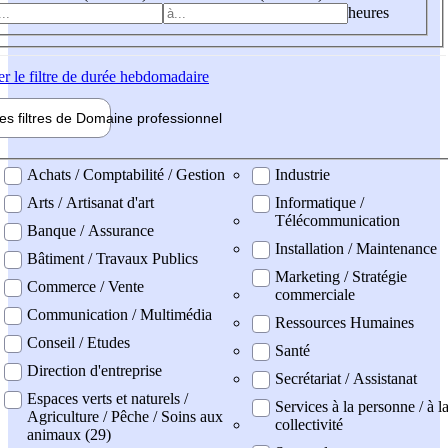
heures
er
le filtre de durée hebdomadaire
les filtres de
Domaine pro
fessionnel
ne professionel
Achats / Comptabilité / Gestion
Industrie
Arts / Artisanat d'art
Informatique /
Télécommunication
Banque / Assurance
Installation / Maintenance
Bâtiment / Travaux Publics
Marketing / Stratégie
Commerce / Vente
commerciale
Communication / Multimédia
Ressources Humaines
Conseil / Etudes
Santé
Direction d'entreprise
Secrétariat / Assistanat
Espaces verts et naturels /
Services à la personne / à l
Agriculture / Pêche / Soins aux
collectivité
animaux (29)