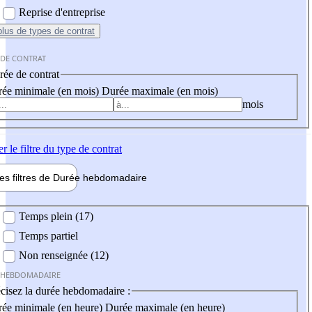
Reprise d'entreprise
plus
de types de contrat
 DE CONTRAT
ée de contrat
ée minimale (en mois)
Durée maximale (en mois)
mois
er
le filtre du type de contrat
les filtres de
Durée hebdo
madaire
 hebdomadaire
Temps plein (17)
Temps partiel
Non renseignée (12)
 HEBDOMADAIRE
cisez la durée hebdomadaire :
ée minimale (en heure)
Durée maximale (en heure)