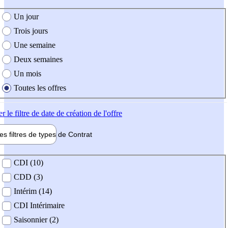
e création de l'offre
Un jour
Trois jours
Une semaine
Deux semaines
Un mois
Toutes les offres
er
le filtre de date de création de l'offre
les filtres de types de
Contrat
de contrat
CDI (10)
CDD (3)
Intérim (14)
CDI Intérimaire
Saisonnier (2)