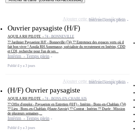
Ajouter cette offre à ma sélection
Intérim
Temps plein
Ouvrier paysagiste (H/F)
AQUILA RH PILOTE -
74 - BONNEVILLE
?? Jardinier Paysagiste H/F - Bonneville (74) ?? Entretenez des espaces verts où il
fait bon vivre ! Aquila RH Annemasse, spécialiste du recrutement en Intérim, CDD
et CDI, recherche pour l'un de ses...
Intérim - Temps plein
Publié il y a 3 jours
Ajouter cette offre à ma sélection
Intérim
Temps plein
(H/F) Ouvrier paysagiste
AQUILA RH PILOTE -
74 - BONS-EN-CHABLAIS
?? Offre d'emploi - Paysagiste en Entretien (H/F) - Intérim - Bons-en-Chablais (74)
?? Lieu : Bons-en-Chablais (Haute-Savoie) ?? Contrat : Intérim ?? Durée : Mission
de plusieurs semaines,...
Intérim - Temps plein
Publié il y a 3 jours