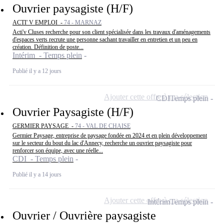
Ouvrier paysagiste (H/F)
ACTI' V EMPLOI -
74 - MARNAZ
Acti'v Cluses recherche pour son client spécialisée dans les travaux d'aménagements
d'espaces verts recrute une personne sachant travailler en entretien et un peu en
création. Définition de poste...
Intérim - Temps plein
Publié il y a 12 jours
Ajouter cette offre à ma sélection
CDI
Temps plein
Ouvrier Paysagiste (H/F)
GERMIER PAYSAGE -
74 - VAL DE CHAISE
Germier Paysage, entreprise de paysage fondée en 2024 et en plein développement
sur le secteur du bout du lac d'Annecy, recherche un ouvrier paysagiste pour
renforcer son équipe, avec une réelle...
CDI - Temps plein
Publié il y a 14 jours
Ajouter cette offre à ma sélection
Intérim
Temps plein
Ouvrier / Ouvrière paysagiste