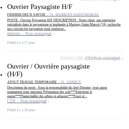
Ouvrier Paysagiste H/F
FIDERIM DEUX SAVOIE -
74 - MARIGNY-SAINT-MARCEL
POSTE : Ouvrier Paysagiste H/F DESCRIPTION : Notre client, une entreprise
spécialisée dans le paysagisme et implantée à Marigny-Saint-Marcel (74), recherche
un.e ouvrier.ère paysagiste pour renforcer...
Intérim - Non renseigné
Publié il y a 17 jours
Ajouter cette offre à ma sélection
CDI
Non renseigné
Ouvrier / Ouvrière paysagiste
(H/F)
ATOUT TRAVAIL TEMPORAIRE -
74 - ANNECY
Description du poste : Sous la responsabilité du chef d'équipe, vous aurez
notamment pour missions Préparation des sols***Entretenir le
gazon***Planter/tailler des arbres et arbustes***Poser et...
CDI - Non renseigné
Publié il y a 18 jours