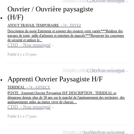
CDD
Non renseigné
Ouvrier / Ouvrière paysagiste
(H/F)
ATOUT TRAVAIL TEMPORAIRE -
74 - THYEZ
Description du poste Entretenir et soigner des espaces verts variés***Réaliser des
travaux de tonte, taille d'arbustes et entretien de massifs***Respecter les consignes
de sécurité et utiliser le...
CDD - Non renseigné
Publié il y a 12 jours
Ajouter cette offre à ma sélection
CDD
Non renseigné
Apprenti Ouvrier Paysagiste H/F
TERIDEAL -
74 - ANNECY
POSTE : Apprenti Ouvrier Paysagiste H/F DESCRIPTION : TERIDEAL se
démarque depuis plus de 50 ans sur le marché de l'aménagement des territoires, des
aménagements utiles au mieux vivre de chacun....
CDD - Non renseigné
Publié il y a 17 jours
Ajouter cette offre à ma sélection
Intérim
Non renseigné