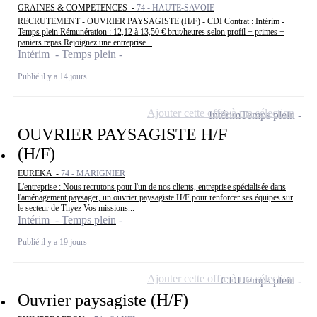
GRAINES & COMPETENCES -
74 - HAUTE-SAVOIE
RECRUTEMENT - OUVRIER PAYSAGISTE (H/F) - CDI Contrat : Intérim -
Temps plein Rémunération : 12,12 à 13,50 € brut/heures selon profil + primes +
paniers repas Rejoignez une entreprise...
Intérim - Temps plein
Publié il y a 14 jours
Ajouter cette offre à ma sélection
Intérim
Temps plein
OUVRIER PAYSAGISTE H/F
(H/F)
EUREKA -
74 - MARIGNIER
L'entreprise : Nous recrutons pour l'un de nos clients, entreprise spécialisée dans
l'aménagement paysager, un ouvrier paysagiste H/F pour renforcer ses équipes sur
le secteur de Thyez Vos missions...
Intérim - Temps plein
Publié il y a 19 jours
Ajouter cette offre à ma sélection
CDI
Temps plein
Ouvrier paysagiste (H/F)