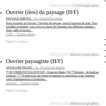
Ajouter cette offre à ma sélection
CDI
Temps plein
Ouvrier (ière) du paysage (H/F)
PAYSAGE SERVICE -
74 - CRANVES SALES
Nous recrutons un Ouvrier / Ouvrière du paysage, poste à pourvoir de suite. Vous
travaillez en binôme, vous serez en charge de l'entretien des différents chantiers -
Tonte, taille et travaux...
CDI - Temps plein
Publié il y a 6 jours
Ajouter cette offre à ma sélection
Intérim
Temps plein
Ouvrier paysagiste (H/F)
AQUILA RH PILOTE -
74 - ÉVIAN-LES-BAINS
?? OUVRIER PAYSAGISTE H/F - Évian-les-Bains (74) ?? Horaires : du lundi au
vendredi ? ?? Tu intégreras une équipe dynamique et participeras à des chantiers
variés d'aménagement et d'entretien...
Intérim - Temps plein
Publié il y a 6 jours
Ajouter cette offre à ma sélection
Intérim
Temps plein