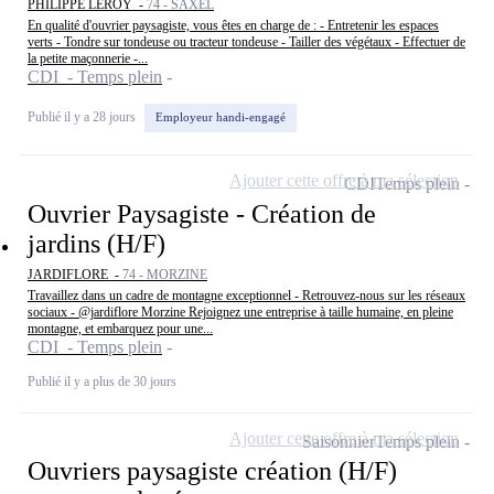
PHILIPPE LEROY -
74 - SAXEL
En qualité d'ouvrier paysagiste, vous êtes en charge de : - Entretenir les espaces
verts - Tondre sur tondeuse ou tracteur tondeuse - Tailler des végétaux - Effectuer de
la petite maçonnerie -...
CDI - Temps plein
Publié il y a 28 jours
Employeur handi-engagé
Ajouter cette offre à ma sélection
CDI
Temps plein
Ouvrier Paysagiste - Création de
jardins (H/F)
JARDIFLORE -
74 - MORZINE
Travaillez dans un cadre de montagne exceptionnel - Retrouvez-nous sur les réseaux
sociaux - @jardiflore Morzine Rejoignez une entreprise à taille humaine, en pleine
montagne, et embarquez pour une...
CDI - Temps plein
Publié il y a plus de 30 jours
Ajouter cette offre à ma sélection
Saisonnier
Temps plein
Ouvriers paysagiste création (H/F)