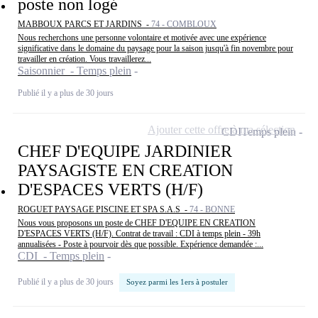
poste non logé
MABBOUX PARCS ET JARDINS -
74 - COMBLOUX
Nous recherchons une personne volontaire et motivée avec une expérience
significative dans le domaine du paysage pour la saison jusqu'à fin novembre pour
travailler en création. Vous travaillerez...
Saisonnier - Temps plein
Publié il y a plus de 30 jours
Ajouter cette offre à ma sélection
CDI
Temps plein
CHEF D'EQUIPE JARDINIER
PAYSAGISTE EN CREATION
D'ESPACES VERTS (H/F)
ROGUET PAYSAGE PISCINE ET SPA S.A.S -
74 - BONNE
Nous vous proposons un poste de CHEF D'EQUIPE EN CREATION
D'ESPACES VERTS (H/F). Contrat de travail : CDI à temps plein - 39h
annualisées - Poste à pourvoir dès que possible. Expérience demandée :...
CDI - Temps plein
Publié il y a plus de 30 jours
Soyez parmi les 1ers à postuler